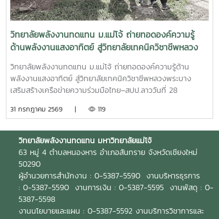
ทุกภาคส่วน เพื่อยกระดับการศึกษา การพัฒนาทักษะวิชาชีพ และ
กำหนดแนวทางการพัฒนาความร่วมมือด้านการศึกษา การวิจัย
การผลิตบัณฑิตคุณภาพ ตอบโจทย์การพัฒนาประเทศอย่าง
และการบริการวิชาการระหว่างประเทศไทยและ สปป.ลาว ให้เกิด
ยั่งยืน
ความเข้มแข็งและต่อเนื่อง กิจกรรมสำคัญภายในงาน ประกอบ
วิทยาลัยพลังงานทดแทน ม.แม่โจ้ ถ่ายทอดองค์ความรู้
ด้วย- แลกเปลี่ยนองค์ความรู้ด้านพลังงานทดแทน สิ่งแวดล้อม
ด้านพลังงานแสงอาทิตย์ สู่วิทยาลัยเทคนิควิชาชีพหลวง
และการรับมือกับการเปลี่ยนแปลงสภาพภูมิอากาศ- รายงานผล
พระบาง เสริมสร้างเครือข่ายความร่วมมือไทย–สปป.ลาว
การดำเนินงานและความก้าวหน้าของโครงการความร่วมมือที่ผ่าน
วิทยาลัยพลังงานทดแทน ม.แม่โจ้ ถ่ายทอดองค์ความรู้ด้าน
มา- ร่วมวางแผนการดำเนินงานด้านการศึกษา งานวิจัย และการ
พลังงานแสงอาทิตย์ สู่วิทยาลัยเทคนิควิชาชีพหลวงพระบาง
บริการวิชาการในระยะต่อไป เสริมสร้างเครือข่ายความร่วมมือ
เสริมสร้างเครือข่ายความร่วมมือไทย–สปป.ลาววันที่ 28
ระหว่างสถาบันการศึกษา หน่วยงานภาครัฐ และภาคีเครือข่ายของ
กรกฎาคม 2569 วิทยาลัยพลังงานทดแทน มหาวิทยาลัยแม่โจ้ นำ
31 กรกฎาคม 2569 |
119
ทั้งสองประเทศ เพื่อยกระดับการพัฒนาทรัพยากรมนุษย์และ
โดย ผู้ช่วยศาสตราจารย์ ดร.นิกราน หอมดวง คณบดีวิทยาลัย
นวัตกรรมด้านพลังงานสะอาด- การประชุมสัมมนาครั้งนี้สะท้อน
พลังงานทดแทน พร้อมด้วย ผู้ช่วยศาสตราจารย์ ดร.กิตติกร สา
ถึงความมุ่งมั่นของทุกภาคส่วนในการร่วมกันขับเคลื่อนการใช้
สุจิตต์ รองคณบดีฝ่ายบริหาร, ผู้ช่วยศาสตราจารย์ ดร.ยิ่งรักษ์
วิทยาลัยพลังงานทดแทน
มหาวิทยาลัยแม่โจ้
พลังงานทดแทน การพัฒนางานวิจัย และการถ่ายทอดองค์ความ
อรรถเวชกุล รองคณบดีฝ่ายวิจัยและบริการวิชาการ คณาจารย์
63 หมู่ 4 ตำบลหนองหาร อำเภอสันทราย จังหวัดเชียงใหม่
รู้สู่สังคม พร้อมส่งเสริมความร่วมมือทางวิชาการระหว่าง
และบุคลากร ลงพื้นที่จัดกิจกรรมบริการวิชาการนานาชาติ ณ
50290
ประเทศไทยและ สปป.ลาว ให้สามารถต่อยอดสู่การพัฒนาชุมชน
วิทยาลัยเทคนิควิชาชีพหลวงพระบาง แขวงหลวงพระบาง
ผู้อำนวยการสำนักงาน : 0-5387-5590 งานบริหารธุรการ
สังคม และสิ่งแวดล้อมอย่างยั่งยืนในระดับนานาชาติ วิทยาลัย
สาธารณรัฐประชาธิปไตยประชาชนลาว กิจกรรมจัดขึ้นภายใต้
: 0-5387-5590 งานการเงิน : 0-5387-5595 งานพัสดุ : 0-
พลังงานทดแทน มหาวิทยาลัยแม่โจ้ ยังคงเดินหน้าสร้างเครือข่าย
โครงการ “การใช้พลังงานทดแทนเพื่อการปรับตัวต่อการ
5387-5598
ความร่วมมือกับพันธมิตรทั้งในและต่างประเทศ เพื่อร่วมพัฒนา
เปลี่ยนแปลงสภาพภูมิอากาศ” โดยมุ่งถ่ายทอดองค์ความรู้ด้าน
งานนโยบายและแผน : 0-5387-5592 งานบริการวิชาการและ
องค์ความรู้ เทคโนโลยี และนวัตกรรมด้านพลังงานสะอาด อันเป็น