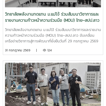
ฝีมือแรงงาน ร่วมลงนามเป็นพยาน ความร่วมมือในครั้งนี้มีเป้า
หมายในการพัฒนาและปรับปรุงหลักสูตร “การเชื่อมอาร์กโลหะ
อุปกรณ์ทางพลังงานและอุตสาหกรรมด้วยมือ” ให้สอดคล้องกับ
วิทยาลัยพลังงานทดแทน ม.แม่โจ้ ร่วมสัมมนาวิชาการและ
มาตรฐานวิชาชีพและความต้องการของภาคอุตสาหกรรม พร้อม
รายงานความก้าวหน้าความร่วมมือ (MOU) ไทย–สปป.ลาว
ทั้งร่วมกันจัดฝึกอบรมและทดสอบมาตรฐานฝีมือแรงงานให้แก่
ขับเคลื่อนเครือข่ายวิชาการสู่การพัฒนาที่ยั่งยืน
นักศึกษา แรงงาน และผู้สนใจทั่วไป เพื่อยกระดับทักษะวิชาชีพและ
วิทยาลัยพลังงานทดแทน ม.แม่โจ้ ร่วมสัมมนาวิชาการและรายงาน
เพิ่มขีดความสามารถของกำลังคนไทยความร่วมมือครอบคลุม
ความก้าวหน้าความร่วมมือ (MOU) ไทย–สปป.ลาว ขับเคลื่อน
การดำเนินงานในด้านต่าง ๆ ได้แก่- พัฒนาและปรับปรุงหลักสูตร
เครือข่ายวิชาการสู่การพัฒนาที่ยั่งยืนวันที่ 29 กรกฎาคม 2569
ให้สอดคล้องกับมาตรฐานวิชาชีพ - จัดฝึกอบรมเชิงปฏิบัติการ
วิทยาลัยพลังงานทดแทน มหาวิทยาลัยแม่โจ้ นำโดย ผู้ช่วย
31 กรกฎาคม 2569 |
124
ด้านการเชื่อมอาร์กโลหะอุปกรณ์พลังงานและอุตสาหกรรม -
ศาสตราจารย์ ดร.นิกราน หอมดวง คณบดีวิทยาลัยพลังงาน
ทดสอบมาตรฐานฝีมือแรงงานและรับรองสมรรถนะผู้ผ่านการ
ทดแทน พร้อมด้วย ผู้ช่วยศาสตราจารย์ ดร.กิตติกร สาสุจิตต์
อบรม- พัฒนากำลังคนให้มีทักษะตรงตามความต้องการของ
รองคณบดีฝ่ายบริหาร, ผู้ช่วยศาสตราจารย์ ดร.ยิ่งรักษ์ อรรถเวช
สถานประกอบการและตลาดแรงงาน ความร่วมมือครั้งนี้สะท้อน
กุล รองคณบดีฝ่ายวิจัยและบริการวิชาการคณาจารย์ บุคลากร
ถึงความมุ่งมั่นของวิทยาลัยพลังงานทดแทน มหาวิทยาลัยแม่โจ้
และนักศึกษาระดับบัณฑิตศึกษา เข้าร่วมกิจกรรม สัมมนาวิชาการ
ในการบูรณาการความร่วมมือกับหน่วยงานภาครัฐ เพื่อผลิตและ
และการรายงานความก้าวหน้าความร่วมมือ (MOU) ระหว่าง
พัฒนากำลังคนที่มีศักยภาพ มีทักษะด้านวิชาชีพที่ได้มาตรฐาน
มหาวิทยาลัยแม่โจ้และเครือข่ายสถาบันการศึกษาในแขวงหลวงพระ
และพร้อมรองรับการเปลี่ยนแปลงของภาคอุตสาหกรรมด้าน
บาง สาธารณรัฐประชาธิปไตยประชาชนลาว การสัมมนาครั้งนี้จัด
พลังงานและเทคโนโลยีในอนาคตวิทยาลัยพลังงานทดแทน
ขึ้นเพื่อเป็นเวทีในการแลกเปลี่ยนองค์ความรู้ ติดตามผลการ
มหาวิทยาลัยแม่โจ้ ยังคงเดินหน้าสร้างเครือข่ายความร่วมมือกับ
ดำเนินงานภายใต้บันทึกข้อตกลงความร่วมมือ (MOU) และร่วม