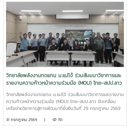
พร้อมแลกเปลี่ยนองค์ความรู้กับเครือข่ายผู้เชี่ยวชาญ ซึ่งสามารถ
(Memorandum of Understanding : MOU) ณ ห้องประชุม
นำมาประยุกต์ใช้ในการสนับสนุนพันธกิจของวิทยาลัยพลังงาน
รวงผึ้ง ชั้น 5 สำนักงานมหาวิทยาลัย มหาวิทยาลัยแม่โจ้ พิธีลง
ทดแทน ทั้งด้านการวิจัย การบริการวิชาการ และการถ่ายทอด
นามได้รับเกียรติจาก ผู้ช่วยศาสตราจารย์ ดร.สุริยจรัส เตชะตัน
เทคโนโลยีสู่ชุมชน เพื่อยกระดับคุณภาพชีวิตของประชาชนและ
มีนสกุล รองอธิการบดีมหาวิทยาลัยแม่โจ้ (ผู้แทนอธิการบดี) และ
สร้างการพัฒนาที่ยั่งยืนวิทยาลัยพลังงานทดแทน มหาวิทยาลัย
นายกษิดิจ ทับทิม ผู้อำนวยการสำนักงานพัฒนาฝีมือแรงงาน
แม่โจ้ มุ่งมั่นพัฒนาองค์ความรู้และนวัตกรรมด้านพลังงานและ
ลำพูน เป็นผู้ลงนามร่วมกัน โดยมี ผู้ช่วยศาสตราจารย์ ดร.นิ
เทคโนโลยีที่เหมาะสม เพื่อสร้างผลกระทบเชิงบวกต่อสังคม
กราน หอมดวง คณบดีวิทยาลัยพลังงานทดแทน มหาวิทยาลัยแม่
ชุมชน และเศรษฐกิจฐานราก พร้อมขับเคลื่อนการพัฒนาประเทศ
โจ้และ นายเกรียงศักดิ์ ธรรมวัตร ผู้อำนวยการกลุ่มงานพัฒนา
สู่ความยั่งยืน
ฝีมือแรงงาน ร่วมลงนามเป็นพยาน ความร่วมมือในครั้งนี้มีเป้า
หมายในการพัฒนาและปรับปรุงหลักสูตร “การเชื่อมอาร์กโลหะ
อุปกรณ์ทางพลังงานและอุตสาหกรรมด้วยมือ” ให้สอดคล้องกับ
วิทยาลัยพลังงานทดแทน ม.แม่โจ้ ร่วมสัมมนาวิชาการและ
มาตรฐานวิชาชีพและความต้องการของภาคอุตสาหกรรม พร้อม
รายงานความก้าวหน้าความร่วมมือ (MOU) ไทย–สปป.ลาว
ทั้งร่วมกันจัดฝึกอบรมและทดสอบมาตรฐานฝีมือแรงงานให้แก่
ขับเคลื่อนเครือข่ายวิชาการสู่การพัฒนาที่ยั่งยืน
นักศึกษา แรงงาน และผู้สนใจทั่วไป เพื่อยกระดับทักษะวิชาชีพและ
วิทยาลัยพลังงานทดแทน ม.แม่โจ้ ร่วมสัมมนาวิชาการและรายงาน
เพิ่มขีดความสามารถของกำลังคนไทยความร่วมมือครอบคลุม
ความก้าวหน้าความร่วมมือ (MOU) ไทย–สปป.ลาว ขับเคลื่อน
การดำเนินงานในด้านต่าง ๆ ได้แก่- พัฒนาและปรับปรุงหลักสูตร
เครือข่ายวิชาการสู่การพัฒนาที่ยั่งยืนวันที่ 29 กรกฎาคม 2569
ให้สอดคล้องกับมาตรฐานวิชาชีพ - จัดฝึกอบรมเชิงปฏิบัติการ
วิทยาลัยพลังงานทดแทน มหาวิทยาลัยแม่โจ้ นำโดย ผู้ช่วย
31 กรกฎาคม 2569 |
151
ด้านการเชื่อมอาร์กโลหะอุปกรณ์พลังงานและอุตสาหกรรม -
ศาสตราจารย์ ดร.นิกราน หอมดวง คณบดีวิทยาลัยพลังงาน
ทดสอบมาตรฐานฝีมือแรงงานและรับรองสมรรถนะผู้ผ่านการ
ทดแทน พร้อมด้วย ผู้ช่วยศาสตราจารย์ ดร.กิตติกร สาสุจิตต์