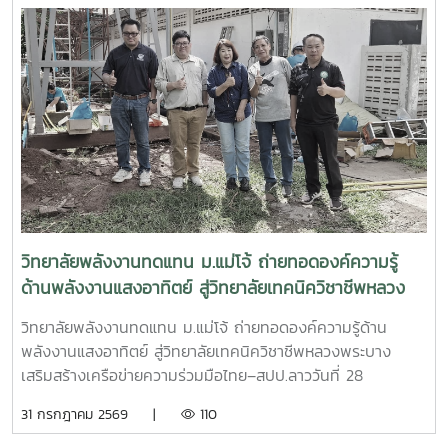
อบรม- พัฒนากำลังคนให้มีทักษะตรงตามความต้องการของ
รองคณบดีฝ่ายบริหาร, ผู้ช่วยศาสตราจารย์ ดร.ยิ่งรักษ์ อรรถเวช
สถานประกอบการและตลาดแรงงาน ความร่วมมือครั้งนี้สะท้อน
กุล รองคณบดีฝ่ายวิจัยและบริการวิชาการคณาจารย์ บุคลากร
ถึงความมุ่งมั่นของวิทยาลัยพลังงานทดแทน มหาวิทยาลัยแม่โจ้
และนักศึกษาระดับบัณฑิตศึกษา เข้าร่วมกิจกรรม สัมมนาวิชาการ
ในการบูรณาการความร่วมมือกับหน่วยงานภาครัฐ เพื่อผลิตและ
และการรายงานความก้าวหน้าความร่วมมือ (MOU) ระหว่าง
พัฒนากำลังคนที่มีศักยภาพ มีทักษะด้านวิชาชีพที่ได้มาตรฐาน
มหาวิทยาลัยแม่โจ้และเครือข่ายสถาบันการศึกษาในแขวงหลวงพระ
และพร้อมรองรับการเปลี่ยนแปลงของภาคอุตสาหกรรมด้าน
บาง สาธารณรัฐประชาธิปไตยประชาชนลาว การสัมมนาครั้งนี้จัด
พลังงานและเทคโนโลยีในอนาคตวิทยาลัยพลังงานทดแทน
ขึ้นเพื่อเป็นเวทีในการแลกเปลี่ยนองค์ความรู้ ติดตามผลการ
มหาวิทยาลัยแม่โจ้ ยังคงเดินหน้าสร้างเครือข่ายความร่วมมือกับ
ดำเนินงานภายใต้บันทึกข้อตกลงความร่วมมือ (MOU) และร่วม
ทุกภาคส่วน เพื่อยกระดับการศึกษา การพัฒนาทักษะวิชาชีพ และ
กำหนดแนวทางการพัฒนาความร่วมมือด้านการศึกษา การวิจัย
การผลิตบัณฑิตคุณภาพ ตอบโจทย์การพัฒนาประเทศอย่าง
และการบริการวิชาการระหว่างประเทศไทยและ สปป.ลาว ให้เกิด
ยั่งยืน
ความเข้มแข็งและต่อเนื่อง กิจกรรมสำคัญภายในงาน ประกอบ
วิทยาลัยพลังงานทดแทน ม.แม่โจ้ ถ่ายทอดองค์ความรู้
ด้วย- แลกเปลี่ยนองค์ความรู้ด้านพลังงานทดแทน สิ่งแวดล้อม
ด้านพลังงานแสงอาทิตย์ สู่วิทยาลัยเทคนิควิชาชีพหลวง
และการรับมือกับการเปลี่ยนแปลงสภาพภูมิอากาศ- รายงานผล
พระบาง เสริมสร้างเครือข่ายความร่วมมือไทย–สปป.ลาว
การดำเนินงานและความก้าวหน้าของโครงการความร่วมมือที่ผ่าน
วิทยาลัยพลังงานทดแทน ม.แม่โจ้ ถ่ายทอดองค์ความรู้ด้าน
มา- ร่วมวางแผนการดำเนินงานด้านการศึกษา งานวิจัย และการ
พลังงานแสงอาทิตย์ สู่วิทยาลัยเทคนิควิชาชีพหลวงพระบาง
บริการวิชาการในระยะต่อไป เสริมสร้างเครือข่ายความร่วมมือ
เสริมสร้างเครือข่ายความร่วมมือไทย–สปป.ลาววันที่ 28
ระหว่างสถาบันการศึกษา หน่วยงานภาครัฐ และภาคีเครือข่ายของ
กรกฎาคม 2569 วิทยาลัยพลังงานทดแทน มหาวิทยาลัยแม่โจ้ นำ
31 กรกฎาคม 2569 |
110
ทั้งสองประเทศ เพื่อยกระดับการพัฒนาทรัพยากรมนุษย์และ
โดย ผู้ช่วยศาสตราจารย์ ดร.นิกราน หอมดวง คณบดีวิทยาลัย
นวัตกรรมด้านพลังงานสะอาด- การประชุมสัมมนาครั้งนี้สะท้อน
พลังงานทดแทน พร้อมด้วย ผู้ช่วยศาสตราจารย์ ดร.กิตติกร สา