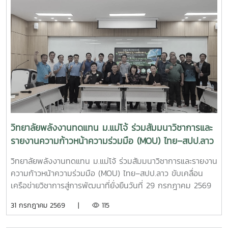
(Memorandum of Understanding : MOU) ณ ห้องประชุม
นำมาประยุกต์ใช้ในการสนับสนุนพันธกิจของวิทยาลัยพลังงาน
รวงผึ้ง ชั้น 5 สำนักงานมหาวิทยาลัย มหาวิทยาลัยแม่โจ้ พิธีลง
ทดแทน ทั้งด้านการวิจัย การบริการวิชาการ และการถ่ายทอด
นามได้รับเกียรติจาก ผู้ช่วยศาสตราจารย์ ดร.สุริยจรัส เตชะตัน
เทคโนโลยีสู่ชุมชน เพื่อยกระดับคุณภาพชีวิตของประชาชนและ
มีนสกุล รองอธิการบดีมหาวิทยาลัยแม่โจ้ (ผู้แทนอธิการบดี) และ
สร้างการพัฒนาที่ยั่งยืนวิทยาลัยพลังงานทดแทน มหาวิทยาลัย
นายกษิดิจ ทับทิม ผู้อำนวยการสำนักงานพัฒนาฝีมือแรงงาน
แม่โจ้ มุ่งมั่นพัฒนาองค์ความรู้และนวัตกรรมด้านพลังงานและ
ลำพูน เป็นผู้ลงนามร่วมกัน โดยมี ผู้ช่วยศาสตราจารย์ ดร.นิ
เทคโนโลยีที่เหมาะสม เพื่อสร้างผลกระทบเชิงบวกต่อสังคม
กราน หอมดวง คณบดีวิทยาลัยพลังงานทดแทน มหาวิทยาลัยแม่
ชุมชน และเศรษฐกิจฐานราก พร้อมขับเคลื่อนการพัฒนาประเทศ
โจ้และ นายเกรียงศักดิ์ ธรรมวัตร ผู้อำนวยการกลุ่มงานพัฒนา
สู่ความยั่งยืน
ฝีมือแรงงาน ร่วมลงนามเป็นพยาน ความร่วมมือในครั้งนี้มีเป้า
หมายในการพัฒนาและปรับปรุงหลักสูตร “การเชื่อมอาร์กโลหะ
อุปกรณ์ทางพลังงานและอุตสาหกรรมด้วยมือ” ให้สอดคล้องกับ
วิทยาลัยพลังงานทดแทน ม.แม่โจ้ ร่วมสัมมนาวิชาการและ
มาตรฐานวิชาชีพและความต้องการของภาคอุตสาหกรรม พร้อม
รายงานความก้าวหน้าความร่วมมือ (MOU) ไทย–สปป.ลาว
ทั้งร่วมกันจัดฝึกอบรมและทดสอบมาตรฐานฝีมือแรงงานให้แก่
ขับเคลื่อนเครือข่ายวิชาการสู่การพัฒนาที่ยั่งยืน
นักศึกษา แรงงาน และผู้สนใจทั่วไป เพื่อยกระดับทักษะวิชาชีพและ
วิทยาลัยพลังงานทดแทน ม.แม่โจ้ ร่วมสัมมนาวิชาการและรายงาน
เพิ่มขีดความสามารถของกำลังคนไทยความร่วมมือครอบคลุม
ความก้าวหน้าความร่วมมือ (MOU) ไทย–สปป.ลาว ขับเคลื่อน
การดำเนินงานในด้านต่าง ๆ ได้แก่- พัฒนาและปรับปรุงหลักสูตร
เครือข่ายวิชาการสู่การพัฒนาที่ยั่งยืนวันที่ 29 กรกฎาคม 2569
ให้สอดคล้องกับมาตรฐานวิชาชีพ - จัดฝึกอบรมเชิงปฏิบัติการ
วิทยาลัยพลังงานทดแทน มหาวิทยาลัยแม่โจ้ นำโดย ผู้ช่วย
31 กรกฎาคม 2569 |
115
ด้านการเชื่อมอาร์กโลหะอุปกรณ์พลังงานและอุตสาหกรรม -
ศาสตราจารย์ ดร.นิกราน หอมดวง คณบดีวิทยาลัยพลังงาน
ทดสอบมาตรฐานฝีมือแรงงานและรับรองสมรรถนะผู้ผ่านการ
ทดแทน พร้อมด้วย ผู้ช่วยศาสตราจารย์ ดร.กิตติกร สาสุจิตต์