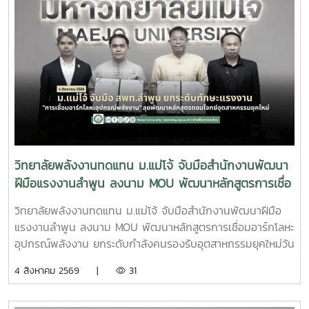
พัฒนาชุมชนพื้นที่ “สร้างนวัตกรชุมชน ขับเคลื่อนเศรษฐกิจ
ฐานรากอย่างยั่งยืน” ณ โรงแรมเซ็นทารา แกรนด์ แอท เซ็นทรัล
พลาซา ลาดพร้าว กรุงเทพมหานครภายในงานมีการนำเสนอ
แนวคิดและแนวทางการขับเคลื่อน Appropriate Technology
(AppTech) เพื่อยกระดับเศรษฐกิจฐานราก โดยมุ่งเชื่อมโยงองค์
ความรู้จากสถาบันการศึกษาสู่การใช้ประโยชน์ในชุมชน ผ่านการ
พัฒนาเทคโนโลยีที่เหมาะสม การสร้างนวัตกรชุมชน และการ
พัฒนา แพลตฟอร์ม AppTech ซึ่งเป็นระบบสนับสนุนการ
ถ่ายทอดเทคโนโลยี การเชื่อมโยงเครือข่ายความร่วมมือ และการ
สร้างโอกาสในการเพิ่มรายได้ให้แก่ประชาชนอย่างยั่งยืนประเด็น
วิทยาลัยพลังงานทดแทน ม.แม่โจ้ จับมือสำนักงานพัฒนา
สำคัญภายในงาน ประกอบด้วย - การพัฒนาเทคโนโลยีที่เหมาะ
ฝีมือแรงงานลำพูน ลงนาม MOU พัฒนาหลักสูตรการเชื่อ
สม (Appropriate Technology) เพื่อการพัฒนาชุมชน- การ
มอาร์กโลหะอุปกรณ์พลังงาน ยกระดับกำลังคนรองรับ
สร้างและพัฒนานวัตกรชุมชนเพื่อขับเคลื่อนเศรษฐกิจฐานราก -
วิทยาลัยพลังงานทดแทน ม.แม่โจ้ จับมือสำนักงานพัฒนาฝีมือ
อุตสาหกรรมยุคใหม่
การประยุกต์ใช้แพลตฟอร์ม AppTech เพื่อถ่ายทอดองค์ความรู้
แรงงานลำพูน ลงนาม MOU พัฒนาหลักสูตรการเชื่อมอาร์กโลหะ
และเชื่อมโยงเครือข่าย - การแลกเปลี่ยนประสบการณ์ระหว่าง
อุปกรณ์พลังงาน ยกระดับกำลังคนรองรับอุตสาหกรรมยุคใหม่วัน
สถาบันการศึกษา หน่วยงานภาครัฐ และภาคีเครือข่ายด้านการ
อังคารที่ 4 สิงหาคม 2569 มหาวิทยาลัยแม่โจ้ โดย วิทยาลัย
4 สิงหาคม 2569 |
31
พัฒนาชุมชน การเข้าร่วมประชุมครั้งนี้นับเป็นโอกาสสำคัญในการ
พลังงานทดแทน ร่วมกับ สำนักงานพัฒนาฝีมือแรงงานลำพูน
ติดตามทิศทางการพัฒนาเทคโนโลยีที่เหมาะสมของประเทศ
จัดพิธีลงนามบันทึกความเข้าใจความร่วมมือทางวิชาการ
พร้อมแลกเปลี่ยนองค์ความรู้กับเครือข่ายผู้เชี่ยวชาญ ซึ่งสามารถ