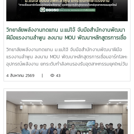
ในอนาคต
พัฒนาเทคโนโลยีที่เหมาะสม การสร้างนวัตกรชุมชน และการ
พัฒนา แพลตฟอร์ม AppTech ซึ่งเป็นระบบสนับสนุนการ
ถ่ายทอดเทคโนโลยี การเชื่อมโยงเครือข่ายความร่วมมือ และการ
สร้างโอกาสในการเพิ่มรายได้ให้แก่ประชาชนอย่างยั่งยืนประเด็น
วิทยาลัยพลังงานทดแทน ม.แม่โจ้ จับมือสำนักงานพัฒนา
สำคัญภายในงาน ประกอบด้วย - การพัฒนาเทคโนโลยีที่เหมาะ
ฝีมือแรงงานลำพูน ลงนาม MOU พัฒนาหลักสูตรการเชื่อ
สม (Appropriate Technology) เพื่อการพัฒนาชุมชน- การ
มอาร์กโลหะอุปกรณ์พลังงาน ยกระดับกำลังคนรองรับ
สร้างและพัฒนานวัตกรชุมชนเพื่อขับเคลื่อนเศรษฐกิจฐานราก -
วิทยาลัยพลังงานทดแทน ม.แม่โจ้ จับมือสำนักงานพัฒนาฝีมือ
อุตสาหกรรมยุคใหม่
การประยุกต์ใช้แพลตฟอร์ม AppTech เพื่อถ่ายทอดองค์ความรู้
แรงงานลำพูน ลงนาม MOU พัฒนาหลักสูตรการเชื่อมอาร์กโลหะ
และเชื่อมโยงเครือข่าย - การแลกเปลี่ยนประสบการณ์ระหว่าง
อุปกรณ์พลังงาน ยกระดับกำลังคนรองรับอุตสาหกรรมยุคใหม่วัน
สถาบันการศึกษา หน่วยงานภาครัฐ และภาคีเครือข่ายด้านการ
อังคารที่ 4 สิงหาคม 2569 มหาวิทยาลัยแม่โจ้ โดย วิทยาลัย
4 สิงหาคม 2569 |
43
พัฒนาชุมชน การเข้าร่วมประชุมครั้งนี้นับเป็นโอกาสสำคัญในการ
พลังงานทดแทน ร่วมกับ สำนักงานพัฒนาฝีมือแรงงานลำพูน
ติดตามทิศทางการพัฒนาเทคโนโลยีที่เหมาะสมของประเทศ
จัดพิธีลงนามบันทึกความเข้าใจความร่วมมือทางวิชาการ
พร้อมแลกเปลี่ยนองค์ความรู้กับเครือข่ายผู้เชี่ยวชาญ ซึ่งสามารถ
(Memorandum of Understanding : MOU) ณ ห้องประชุม
นำมาประยุกต์ใช้ในการสนับสนุนพันธกิจของวิทยาลัยพลังงาน
รวงผึ้ง ชั้น 5 สำนักงานมหาวิทยาลัย มหาวิทยาลัยแม่โจ้ พิธีลง
ทดแทน ทั้งด้านการวิจัย การบริการวิชาการ และการถ่ายทอด
นามได้รับเกียรติจาก ผู้ช่วยศาสตราจารย์ ดร.สุริยจรัส เตชะตัน
เทคโนโลยีสู่ชุมชน เพื่อยกระดับคุณภาพชีวิตของประชาชนและ
มีนสกุล รองอธิการบดีมหาวิทยาลัยแม่โจ้ (ผู้แทนอธิการบดี) และ
สร้างการพัฒนาที่ยั่งยืนวิทยาลัยพลังงานทดแทน มหาวิทยาลัย
นายกษิดิจ ทับทิม ผู้อำนวยการสำนักงานพัฒนาฝีมือแรงงาน
แม่โจ้ มุ่งมั่นพัฒนาองค์ความรู้และนวัตกรรมด้านพลังงานและ
ลำพูน เป็นผู้ลงนามร่วมกัน โดยมี ผู้ช่วยศาสตราจารย์ ดร.นิ