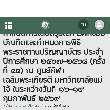
Update 12 ก.พ. 2569
TH
กำหนดการโดยสรุปในการฝึกซ้อม
บัณฑิตและกำหนดการพิธี
พระราชทานปริญญาบัตร ประจำ
ปีการศึกษา ๒๕๖๗-๒๕๖๘ (ครั้ง
ที่ ๔๘) ณ ศูนย์กีฬา
เฉลิมพระเกียรติ มหาวิทยาลัยแม่
โจ้ ในระหว่างวันที่ ๑๖-๑๙
กุมภาพันธ์ ๒๕๖๙
หน้าแรก
ข่าวสารกิจกรรม
รายละเอียดข่าวสาร