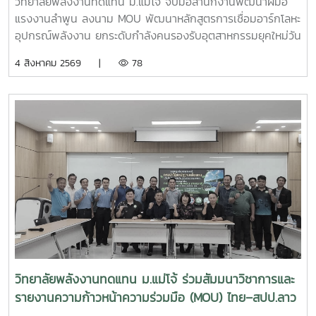
วิทยาลัยพลังงานทดแทน ม.แม่โจ้ จับมือสำนักงานพัฒนาฝีมือ
อุตสาหกรรมยุคใหม่
การประยุกต์ใช้แพลตฟอร์ม AppTech เพื่อถ่ายทอดองค์ความรู้
แรงงานลำพูน ลงนาม MOU พัฒนาหลักสูตรการเชื่อมอาร์กโลหะ
และเชื่อมโยงเครือข่าย - การแลกเปลี่ยนประสบการณ์ระหว่าง
อุปกรณ์พลังงาน ยกระดับกำลังคนรองรับอุตสาหกรรมยุคใหม่วัน
สถาบันการศึกษา หน่วยงานภาครัฐ และภาคีเครือข่ายด้านการ
อังคารที่ 4 สิงหาคม 2569 มหาวิทยาลัยแม่โจ้ โดย วิทยาลัย
4 สิงหาคม 2569 |
78
พัฒนาชุมชน การเข้าร่วมประชุมครั้งนี้นับเป็นโอกาสสำคัญในการ
พลังงานทดแทน ร่วมกับ สำนักงานพัฒนาฝีมือแรงงานลำพูน
ติดตามทิศทางการพัฒนาเทคโนโลยีที่เหมาะสมของประเทศ
จัดพิธีลงนามบันทึกความเข้าใจความร่วมมือทางวิชาการ
พร้อมแลกเปลี่ยนองค์ความรู้กับเครือข่ายผู้เชี่ยวชาญ ซึ่งสามารถ
(Memorandum of Understanding : MOU) ณ ห้องประชุม
นำมาประยุกต์ใช้ในการสนับสนุนพันธกิจของวิทยาลัยพลังงาน
รวงผึ้ง ชั้น 5 สำนักงานมหาวิทยาลัย มหาวิทยาลัยแม่โจ้ พิธีลง
ทดแทน ทั้งด้านการวิจัย การบริการวิชาการ และการถ่ายทอด
นามได้รับเกียรติจาก ผู้ช่วยศาสตราจารย์ ดร.สุริยจรัส เตชะตัน
เทคโนโลยีสู่ชุมชน เพื่อยกระดับคุณภาพชีวิตของประชาชนและ
มีนสกุล รองอธิการบดีมหาวิทยาลัยแม่โจ้ (ผู้แทนอธิการบดี) และ
สร้างการพัฒนาที่ยั่งยืนวิทยาลัยพลังงานทดแทน มหาวิทยาลัย
นายกษิดิจ ทับทิม ผู้อำนวยการสำนักงานพัฒนาฝีมือแรงงาน
แม่โจ้ มุ่งมั่นพัฒนาองค์ความรู้และนวัตกรรมด้านพลังงานและ
ลำพูน เป็นผู้ลงนามร่วมกัน โดยมี ผู้ช่วยศาสตราจารย์ ดร.นิ
เทคโนโลยีที่เหมาะสม เพื่อสร้างผลกระทบเชิงบวกต่อสังคม
กราน หอมดวง คณบดีวิทยาลัยพลังงานทดแทน มหาวิทยาลัยแม่
ชุมชน และเศรษฐกิจฐานราก พร้อมขับเคลื่อนการพัฒนาประเทศ
โจ้และ นายเกรียงศักดิ์ ธรรมวัตร ผู้อำนวยการกลุ่มงานพัฒนา
สู่ความยั่งยืน
ฝีมือแรงงาน ร่วมลงนามเป็นพยาน ความร่วมมือในครั้งนี้มีเป้า
หมายในการพัฒนาและปรับปรุงหลักสูตร “การเชื่อมอาร์กโลหะ
อุปกรณ์ทางพลังงานและอุตสาหกรรมด้วยมือ” ให้สอดคล้องกับ
วิทยาลัยพลังงานทดแทน ม.แม่โจ้ ร่วมสัมมนาวิชาการและ
มาตรฐานวิชาชีพและความต้องการของภาคอุตสาหกรรม พร้อม
รายงานความก้าวหน้าความร่วมมือ (MOU) ไทย–สปป.ลาว
ทั้งร่วมกันจัดฝึกอบรมและทดสอบมาตรฐานฝีมือแรงงานให้แก่