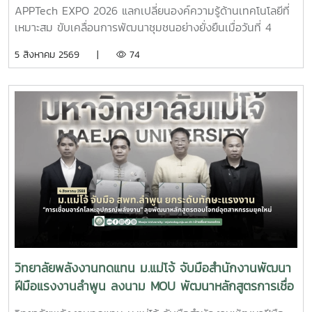
ยั่งยืน
พลังงานทดแทนได้ประชาสัมพันธ์ หลักสูตรวิศวกรรมศาสตร
APPTech EXPO 2026 แลกเปลี่ยนองค์ความรู้ด้านเทคโนโลยีที่
บัณฑิต สาขาวิชาวิศวกรรมพลังงาน (หลักสูตร 4 ปี) พร้อม
เหมาะสม ขับเคลื่อนการพัฒนาชุมชนอย่างยั่งยืนเมื่อวันที่ 4
แนะนำแนวทางการเรียน การฝึกปฏิบัติ และเส้นทางอาชีพ เพื่อให้
สิงหาคม 2569 ผู้ช่วยศาสตราจารย์ ดร.สราวุธ พลวงษ์ศรี และผู้
5 สิงหาคม 2569 |
74
นักเรียนได้รับข้อมูลที่ครบถ้วนสำหรับการวางแผนศึกษาต่อใน
ช่วยศาสตราจารย์ ดร.ภคมน ปินตานา อาจารย์ประจำวิทยาลัย
ระดับอุดมศึกษาบรรยากาศการศึกษาดูงานเป็นไปอย่างอบอุ่นและ
พลังงานทดแทน มหาวิทยาลัยแม่โจ้ เข้าร่วมการประชุม
เป็นกันเอง นักเรียนให้ความสนใจรับฟังข้อมูล ซักถาม แลก
APPTech EXPO 2026 : พลังเทคโนโลยีที่เหมาะสม เพื่อการ
เปลี่ยนความคิดเห็นกับคณาจารย์ และเยี่ยมชมเครื่องมือด้าน
พัฒนาชุมชนพื้นที่ “สร้างนวัตกรชุมชน ขับเคลื่อนเศรษฐกิจ
พลังงานอย่างใกล้ชิด ซึ่งช่วยสร้างแรงบันดาลใจและเปิดมุมมอง
ฐานรากอย่างยั่งยืน” ณ โรงแรมเซ็นทารา แกรนด์ แอท เซ็นทรัล
ใหม่ในการเลือกเส้นทางการศึกษาต่อ วิทยาลัยพลังงาน
พลาซา ลาดพร้าว กรุงเทพมหานครภายในงานมีการนำเสนอ
ทดแทน มหาวิทยาลัยแม่โจ้ มุ่งมั่นเป็นแหล่งเรียนรู้ด้านพลังงาน
แนวคิดและแนวทางการขับเคลื่อน Appropriate Technology
สะอาดและนวัตกรรม พร้อมพัฒนากำลังคนที่มีคุณภาพ เพื่อร่วม
(AppTech) เพื่อยกระดับเศรษฐกิจฐานราก โดยมุ่งเชื่อมโยงองค์
ขับเคลื่อนการพัฒนาพลังงานของประเทศและสร้างสังคมที่ยั่งยืน
ความรู้จากสถาบันการศึกษาสู่การใช้ประโยชน์ในชุมชน ผ่านการ
ในอนาคต
พัฒนาเทคโนโลยีที่เหมาะสม การสร้างนวัตกรชุมชน และการ
พัฒนา แพลตฟอร์ม AppTech ซึ่งเป็นระบบสนับสนุนการ
ถ่ายทอดเทคโนโลยี การเชื่อมโยงเครือข่ายความร่วมมือ และการ
สร้างโอกาสในการเพิ่มรายได้ให้แก่ประชาชนอย่างยั่งยืนประเด็น
วิทยาลัยพลังงานทดแทน ม.แม่โจ้ จับมือสำนักงานพัฒนา
สำคัญภายในงาน ประกอบด้วย - การพัฒนาเทคโนโลยีที่เหมาะ
ฝีมือแรงงานลำพูน ลงนาม MOU พัฒนาหลักสูตรการเชื่อ
สม (Appropriate Technology) เพื่อการพัฒนาชุมชน- การ
มอาร์กโลหะอุปกรณ์พลังงาน ยกระดับกำลังคนรองรับ
สร้างและพัฒนานวัตกรชุมชนเพื่อขับเคลื่อนเศรษฐกิจฐานราก -