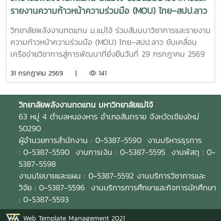
มาตรฐานวิชาชีพและความต้องการของภาคอุตสาหกรรม พร้อม
รายงานความก้าวหน้าความร่วมมือ (MOU) ไทย–สปป.ลาว
ทั้งร่วมกันจัดฝึกอบรมและทดสอบมาตรฐานฝีมือแรงงานให้แก่
ขับเคลื่อนเครือข่ายวิชาการสู่การพัฒนาที่ยั่งยืน
นักศึกษา แรงงาน และผู้สนใจทั่วไป เพื่อยกระดับทักษะวิชาชีพและ
วิทยาลัยพลังงานทดแทน ม.แม่โจ้ ร่วมสัมมนาวิชาการและรายงาน
เพิ่มขีดความสามารถของกำลังคนไทยความร่วมมือครอบคลุม
ความก้าวหน้าความร่วมมือ (MOU) ไทย–สปป.ลาว ขับเคลื่อน
การดำเนินงานในด้านต่าง ๆ ได้แก่- พัฒนาและปรับปรุงหลักสูตร
เครือข่ายวิชาการสู่การพัฒนาที่ยั่งยืนวันที่ 29 กรกฎาคม 2569
ให้สอดคล้องกับมาตรฐานวิชาชีพ - จัดฝึกอบรมเชิงปฏิบัติการ
วิทยาลัยพลังงานทดแทน มหาวิทยาลัยแม่โจ้ นำโดย ผู้ช่วย
31 กรกฎาคม 2569 |
141
ด้านการเชื่อมอาร์กโลหะอุปกรณ์พลังงานและอุตสาหกรรม -
ศาสตราจารย์ ดร.นิกราน หอมดวง คณบดีวิทยาลัยพลังงาน
ทดสอบมาตรฐานฝีมือแรงงานและรับรองสมรรถนะผู้ผ่านการ
ทดแทน พร้อมด้วย ผู้ช่วยศาสตราจารย์ ดร.กิตติกร สาสุจิตต์
อบรม- พัฒนากำลังคนให้มีทักษะตรงตามความต้องการของ
รองคณบดีฝ่ายบริหาร, ผู้ช่วยศาสตราจารย์ ดร.ยิ่งรักษ์ อรรถเวช
วิทยาลัยพลังงานทดแทน
มหาวิทยาลัยแม่โจ้
สถานประกอบการและตลาดแรงงาน ความร่วมมือครั้งนี้สะท้อน
กุล รองคณบดีฝ่ายวิจัยและบริการวิชาการคณาจารย์ บุคลากร
63 หมู่ 4 ตำบลหนองหาร อำเภอสันทราย จังหวัดเชียงใหม่
ถึงความมุ่งมั่นของวิทยาลัยพลังงานทดแทน มหาวิทยาลัยแม่โจ้
และนักศึกษาระดับบัณฑิตศึกษา เข้าร่วมกิจกรรม สัมมนาวิชาการ
50290
ในการบูรณาการความร่วมมือกับหน่วยงานภาครัฐ เพื่อผลิตและ
และการรายงานความก้าวหน้าความร่วมมือ (MOU) ระหว่าง
ผู้อำนวยการสำนักงาน : 0-5387-5590 งานบริหารธุรการ
พัฒนากำลังคนที่มีศักยภาพ มีทักษะด้านวิชาชีพที่ได้มาตรฐาน
มหาวิทยาลัยแม่โจ้และเครือข่ายสถาบันการศึกษาในแขวงหลวงพระ
: 0-5387-5590 งานการเงิน : 0-5387-5595 งานพัสดุ : 0-
และพร้อมรองรับการเปลี่ยนแปลงของภาคอุตสาหกรรมด้าน
บาง สาธารณรัฐประชาธิปไตยประชาชนลาว การสัมมนาครั้งนี้จัด
5387-5598
พลังงานและเทคโนโลยีในอนาคตวิทยาลัยพลังงานทดแทน
ขึ้นเพื่อเป็นเวทีในการแลกเปลี่ยนองค์ความรู้ ติดตามผลการ
งานนโยบายและแผน : 0-5387-5592 งานบริการวิชาการและ
มหาวิทยาลัยแม่โจ้ ยังคงเดินหน้าสร้างเครือข่ายความร่วมมือกับ
ดำเนินงานภายใต้บันทึกข้อตกลงความร่วมมือ (MOU) และร่วม
วิจัย : 0-5387-5596 งานบริการการศึกษาและกิจการนักศึกษา
ทุกภาคส่วน เพื่อยกระดับการศึกษา การพัฒนาทักษะวิชาชีพ และ
กำหนดแนวทางการพัฒนาความร่วมมือด้านการศึกษา การวิจัย
: 0-5387-5593
การผลิตบัณฑิตคุณภาพ ตอบโจทย์การพัฒนาประเทศอย่าง
และการบริการวิชาการระหว่างประเทศไทยและ สปป.ลาว ให้เกิด
ยั่งยืน
Web Template Management 2021
ความเข้มแข็งและต่อเนื่อง กิจกรรมสำคัญภายในงาน ประกอบ