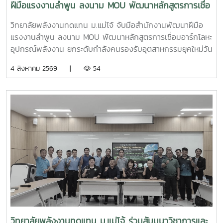
ฝีมือแรงงานลำพูน ลงนาม MOU พัฒนาหลักสูตรการเชื่อ
สม (Appropriate Technology) เพื่อการพัฒนาชุมชน- การ
มอาร์กโลหะอุปกรณ์พลังงาน ยกระดับกำลังคนรองรับ
สร้างและพัฒนานวัตกรชุมชนเพื่อขับเคลื่อนเศรษฐกิจฐานราก -
วิทยาลัยพลังงานทดแทน ม.แม่โจ้ จับมือสำนักงานพัฒนาฝีมือ
อุตสาหกรรมยุคใหม่
การประยุกต์ใช้แพลตฟอร์ม AppTech เพื่อถ่ายทอดองค์ความรู้
แรงงานลำพูน ลงนาม MOU พัฒนาหลักสูตรการเชื่อมอาร์กโลหะ
และเชื่อมโยงเครือข่าย - การแลกเปลี่ยนประสบการณ์ระหว่าง
อุปกรณ์พลังงาน ยกระดับกำลังคนรองรับอุตสาหกรรมยุคใหม่วัน
สถาบันการศึกษา หน่วยงานภาครัฐ และภาคีเครือข่ายด้านการ
อังคารที่ 4 สิงหาคม 2569 มหาวิทยาลัยแม่โจ้ โดย วิทยาลัย
4 สิงหาคม 2569 |
54
พัฒนาชุมชน การเข้าร่วมประชุมครั้งนี้นับเป็นโอกาสสำคัญในการ
พลังงานทดแทน ร่วมกับ สำนักงานพัฒนาฝีมือแรงงานลำพูน
ติดตามทิศทางการพัฒนาเทคโนโลยีที่เหมาะสมของประเทศ
จัดพิธีลงนามบันทึกความเข้าใจความร่วมมือทางวิชาการ
พร้อมแลกเปลี่ยนองค์ความรู้กับเครือข่ายผู้เชี่ยวชาญ ซึ่งสามารถ
(Memorandum of Understanding : MOU) ณ ห้องประชุม
นำมาประยุกต์ใช้ในการสนับสนุนพันธกิจของวิทยาลัยพลังงาน
รวงผึ้ง ชั้น 5 สำนักงานมหาวิทยาลัย มหาวิทยาลัยแม่โจ้ พิธีลง
ทดแทน ทั้งด้านการวิจัย การบริการวิชาการ และการถ่ายทอด
นามได้รับเกียรติจาก ผู้ช่วยศาสตราจารย์ ดร.สุริยจรัส เตชะตัน
เทคโนโลยีสู่ชุมชน เพื่อยกระดับคุณภาพชีวิตของประชาชนและ
มีนสกุล รองอธิการบดีมหาวิทยาลัยแม่โจ้ (ผู้แทนอธิการบดี) และ
สร้างการพัฒนาที่ยั่งยืนวิทยาลัยพลังงานทดแทน มหาวิทยาลัย
นายกษิดิจ ทับทิม ผู้อำนวยการสำนักงานพัฒนาฝีมือแรงงาน
แม่โจ้ มุ่งมั่นพัฒนาองค์ความรู้และนวัตกรรมด้านพลังงานและ
ลำพูน เป็นผู้ลงนามร่วมกัน โดยมี ผู้ช่วยศาสตราจารย์ ดร.นิ
เทคโนโลยีที่เหมาะสม เพื่อสร้างผลกระทบเชิงบวกต่อสังคม
กราน หอมดวง คณบดีวิทยาลัยพลังงานทดแทน มหาวิทยาลัยแม่
ชุมชน และเศรษฐกิจฐานราก พร้อมขับเคลื่อนการพัฒนาประเทศ
โจ้และ นายเกรียงศักดิ์ ธรรมวัตร ผู้อำนวยการกลุ่มงานพัฒนา
สู่ความยั่งยืน
ฝีมือแรงงาน ร่วมลงนามเป็นพยาน ความร่วมมือในครั้งนี้มีเป้า
หมายในการพัฒนาและปรับปรุงหลักสูตร “การเชื่อมอาร์กโลหะ
อุปกรณ์ทางพลังงานและอุตสาหกรรมด้วยมือ” ให้สอดคล้องกับ
วิทยาลัยพลังงานทดแทน ม.แม่โจ้ ร่วมสัมมนาวิชาการและ