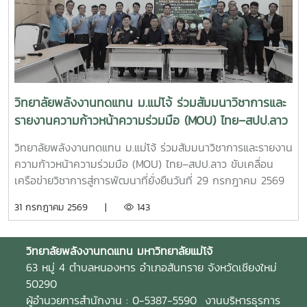
แม่โจ้ มุ่งมั่นพัฒนาองค์ความรู้และนวัตกรรมด้านพลังงานและ
ลำพูน เป็นผู้ลงนามร่วมกัน โดยมี ผู้ช่วยศาสตราจารย์ ดร.นิ
เทคโนโลยีที่เหมาะสม เพื่อสร้างผลกระทบเชิงบวกต่อสังคม
กราน หอมดวง คณบดีวิทยาลัยพลังงานทดแทน มหาวิทยาลัยแม่
ชุมชน และเศรษฐกิจฐานราก พร้อมขับเคลื่อนการพัฒนาประเทศ
โจ้และ นายเกรียงศักดิ์ ธรรมวัตร ผู้อำนวยการกลุ่มงานพัฒนา
สู่ความยั่งยืน
ฝีมือแรงงาน ร่วมลงนามเป็นพยาน ความร่วมมือในครั้งนี้มีเป้า
หมายในการพัฒนาและปรับปรุงหลักสูตร “การเชื่อมอาร์กโลหะ
อุปกรณ์ทางพลังงานและอุตสาหกรรมด้วยมือ” ให้สอดคล้องกับ
วิทยาลัยพลังงานทดแทน ม.แม่โจ้ ร่วมสัมมนาวิชาการและ
มาตรฐานวิชาชีพและความต้องการของภาคอุตสาหกรรม พร้อม
รายงานความก้าวหน้าความร่วมมือ (MOU) ไทย–สปป.ลาว
ทั้งร่วมกันจัดฝึกอบรมและทดสอบมาตรฐานฝีมือแรงงานให้แก่
ขับเคลื่อนเครือข่ายวิชาการสู่การพัฒนาที่ยั่งยืน
นักศึกษา แรงงาน และผู้สนใจทั่วไป เพื่อยกระดับทักษะวิชาชีพและ
วิทยาลัยพลังงานทดแทน ม.แม่โจ้ ร่วมสัมมนาวิชาการและรายงาน
เพิ่มขีดความสามารถของกำลังคนไทยความร่วมมือครอบคลุม
ความก้าวหน้าความร่วมมือ (MOU) ไทย–สปป.ลาว ขับเคลื่อน
การดำเนินงานในด้านต่าง ๆ ได้แก่- พัฒนาและปรับปรุงหลักสูตร
เครือข่ายวิชาการสู่การพัฒนาที่ยั่งยืนวันที่ 29 กรกฎาคม 2569
ให้สอดคล้องกับมาตรฐานวิชาชีพ - จัดฝึกอบรมเชิงปฏิบัติการ
วิทยาลัยพลังงานทดแทน มหาวิทยาลัยแม่โจ้ นำโดย ผู้ช่วย
31 กรกฎาคม 2569 |
143
ด้านการเชื่อมอาร์กโลหะอุปกรณ์พลังงานและอุตสาหกรรม -
ศาสตราจารย์ ดร.นิกราน หอมดวง คณบดีวิทยาลัยพลังงาน
ทดสอบมาตรฐานฝีมือแรงงานและรับรองสมรรถนะผู้ผ่านการ
ทดแทน พร้อมด้วย ผู้ช่วยศาสตราจารย์ ดร.กิตติกร สาสุจิตต์
อบรม- พัฒนากำลังคนให้มีทักษะตรงตามความต้องการของ
รองคณบดีฝ่ายบริหาร, ผู้ช่วยศาสตราจารย์ ดร.ยิ่งรักษ์ อรรถเวช
วิทยาลัยพลังงานทดแทน
มหาวิทยาลัยแม่โจ้
สถานประกอบการและตลาดแรงงาน ความร่วมมือครั้งนี้สะท้อน
กุล รองคณบดีฝ่ายวิจัยและบริการวิชาการคณาจารย์ บุคลากร
63 หมู่ 4 ตำบลหนองหาร อำเภอสันทราย จังหวัดเชียงใหม่
ถึงความมุ่งมั่นของวิทยาลัยพลังงานทดแทน มหาวิทยาลัยแม่โจ้
และนักศึกษาระดับบัณฑิตศึกษา เข้าร่วมกิจกรรม สัมมนาวิชาการ
50290
ในการบูรณาการความร่วมมือกับหน่วยงานภาครัฐ เพื่อผลิตและ
และการรายงานความก้าวหน้าความร่วมมือ (MOU) ระหว่าง
ผู้อำนวยการสำนักงาน : 0-5387-5590 งานบริหารธุรการ