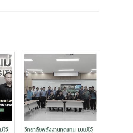
่โจ้
วิทยาลัยพลังงานทดแทน ม.แม่โจ้