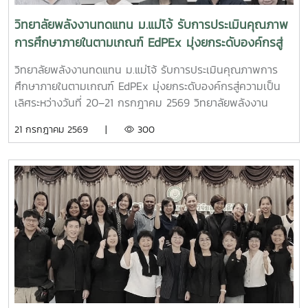
ครั้งนี้ สะท้อนถึงความมุ่งมั่นของวิทยาลัยพลังงานทดแทนในการ
ส่งเสริมคุณธรรม จริยธรรม และการมีส่วนร่วมในกิจกรรมสำคัญ
วิทยาลัยพลังงานทดแทน ม.แม่โจ้ รับการประเมินคุณภาพ
ของชาติ พร้อมทั้งร่วมสืบสานและเทิดทูนสถาบันพระมหากษัตริย์
การศึกษาภายในตามเกณฑ์ EdPEx มุ่งยกระดับองค์กรสู่
ซึ่งเป็นศูนย์รวมจิตใจของปวงชนชาวไทย
ความเป็นเลิศ
วิทยาลัยพลังงานทดแทน ม.แม่โจ้ รับการประเมินคุณภาพการ
ศึกษาภายในตามเกณฑ์ EdPEx มุ่งยกระดับองค์กรสู่ความเป็น
เลิศระหว่างวันที่ 20–21 กรกฎาคม 2569 วิทยาลัยพลังงาน
ทดแทน มหาวิทยาลัยแม่โจ้ เข้ารับการประเมินคุณภาพการศึกษา
21 กรกฎาคม 2569 |
300
ภายในตาม เกณฑ์คุณภาพการศึกษาเพื่อการดำเนินการที่เป็น
เลิศ (Education Criteria for Performance Excellence:
EdPEx) ณ ห้องประชุม 1 ชั้น 2 อาคารเรียนและปฏิบัติการ
พลังงานทดแทนการประเมินครั้งนี้ได้รับเกียรติจาก ผู้ช่วย
ศาสตราจารย์ ดร.น้ำผึ้ง อินทะเนตร คณะศึกษาศาสตร์
มหาวิทยาลัยเชียงใหม่ เป็นประธานคณะผู้ประเมิน พร้อมด้วย คุณ
ศิรินยา อ้นแก้ว เลขานุการคณะผู้ประเมินในการนี้ ผู้ช่วย
ศาสตราจารย์ ดร.นิกราน หอมดวง คณบดีวิทยาลัยพลังงาน
ทดแทน พร้อมด้วยคณะผู้บริหารและบุคลากรของวิทยาลัย ให้การ
ต้อนรับคณะผู้ประเมิน และร่วมรับฟังการนำเสนอผลการดำเนิน
งาน ตลอดจนการวิพากษ์และข้อเสนอแนะจากคณะผู้ประเมิน เพื่อ