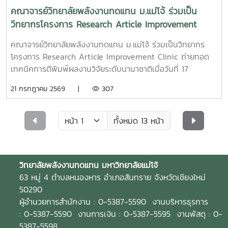
นำไปใช้เป็นแนวทางในการพัฒนาการบริหารจัดการองค์กร การ
คณาจารย์วิทยาลัยพลังงานทดแทน ม.แม่โจ้ ร่วมเป็น
จัดการศึกษา การวิจัย และการบริการวิชาการให้มีประสิทธิภาพ
วิทยากรโครงการ Research Article Improvement
และเกิดการพัฒนาอย่างต่อเนื่องการประเมินตามเกณฑ์ EdPEx
Clinic ถ่ายทอดเทคนิคการตีพิมพ์ผลงานวิจัยระดับ
เป็นกลไกสำคัญในการส่งเสริมการพัฒนาคุณภาพองค์กรอย่าง
คณาจารย์วิทยาลัยพลังงานทดแทน ม.แม่โจ้ ร่วมเป็นวิทยากร
นานาชาติ
เป็นระบบ โดยมุ่งเน้นการบริหารจัดการที่มีประสิทธิผล การ
โครงการ Research Article Improvement Clinic ถ่ายทอด
พัฒนานวัตกรรม การสร้างคุณค่าแก่ผู้มีส่วนได้ส่วนเสีย และการ
เทคนิคการตีพิมพ์ผลงานวิจัยระดับนานาชาติเมื่อวันที่ 17
ขับเคลื่อนองค์กรสู่ความเป็นเลิศอย่างยั่งยืนวิทยาลัยพลังงาน
กรกฎาคม 2569 ณ โรงแรมกรีนเลค รีสอร์ท จังหวัดเชียงใหม่
21 กรกฎาคม 2569 |
307
ทดแทน มหาวิทยาลัยแม่โจ้ ยังคงมุ่งมั่นยกระดับคุณภาพการ
ฝ่ายพัฒนาทรัพยากรมนุษย์ สำนักงานมหาวิทยาลัย มหาวิทยาลัย
ศึกษาและการบริหารจัดการอย่างต่อเนื่อง เพื่อผลิตบัณฑิตที่มี
แม่โจ้ จัดโครงการ Research Article Improvement Clinic
คุณภาพ สร้างงานวิจัยและนวัตกรรมที่ตอบโจทย์สังคม พร้อม
เพื่อพัฒนาศักยภาพบุคลากรสายวิชาการด้านการเขียนและ
ทั้งหมด 13 หน้า
ก้าวสู่การเป็นองค์กรแห่งความเป็นเลิศในระดับประเทศและ
ปรับปรุงบทความวิจัยสำหรับการตีพิมพ์ในวารสารวิชาการระดับ
นานาชาติ
นานาชาติในการนี้ Assoc. Prof. Dr. Rameshprabu Ramaraj
ผู้ช่วยคณบดี วิทยาลัยพลังงานทดแทน มหาวิทยาลัยแม่โจ้ ได้รับ
วิทยาลัยพลังงานทดแทน
มหาวิทยาลัยแม่โจ้
เกียรติเป็นวิทยากร ร่วมกับ รองศาสตราจารย์ ดร.ยุวลี อันพา
63 หมู่ 4 ตำบลหนองหาร อำเภอสันทราย จังหวัดเชียงใหม่
พรหม คณบดีคณะวิทยาศาสตร์ ถ่ายทอดองค์ความรู้และ
50290
ประสบการณ์ด้านการจัดทำบทความวิจัย พร้อมแบ่งปันเทคนิค
ผู้อำนวยการสำนักงาน : 0-5387-5590 งานบริหารธุรการ
การพัฒนาคุณภาพต้นฉบับ และแนวทางการเตรียมผลงานให้
: 0-5387-5590 งานการเงิน : 0-5387-5595 งานพัสดุ : 0-
สอดคล้องกับมาตรฐานของวารสารวิชาการระดับนานาชาติผู้เข้า
5387-5598
ร่วมโครงการได้รับความรู้เกี่ยวกับการวางโครงสร้างบทความ