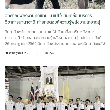
เคลื่อนพันธกิจด้านการบริการวิชาการสู่ระดับนานาชาติ ถ่ายทอด
นักศึกษาระดับบัณฑิตศึกษา โดยมีครู บุคลากร และผู้แทนจาก
องค์ความรู้ เทคโนโลยี และนวัตกรรมด้านพลังงานทดแทน เพื่อ
หน่วยงานภาครัฐและสถาบันการศึกษาของไทยและ สปป.ลาว เข้า
สร้างเครือข่ายความร่วมมือทางวิชาการ พัฒนาศักยภาพกำลัง
ร่วมกิจกรรมอย่างพร้อมเพรียง - ภาคเช้า จัดอบรมเชิงปฏิบัติ
วิทยาลัยพลังงานทดแทน ม.แม่โจ้ ขับเคลื่อนบริการ
คน และร่วมกันสร้างอนาคตที่เป็นมิตรต่อสิ่งแวดล้อมอย่างยั่งยืน
การด้าน ระบบสูบน้ำพลังงานแสงอาทิตย์ เพื่อถ่ายทอดองค์ความ
วิชาการนานาชาติ ถ่ายทอดองค์ความรู้พลังงานสะอาดสู่
รู้ให้แก่ครู บุคลากร และผู้เข้าร่วมอบรม ให้สามารถติดตั้ง ใช้งาน
สปป.ลาว
และบำรุงรักษาระบบได้อย่างถูกต้องและมีประสิทธิภาพ- ภาคบ่าย
วิทยาลัยพลังงานทดแทน ม.แม่โจ้ ขับเคลื่อนบริการวิชาการ
จัดอบรมในหัวข้อ “การลดโลกร้อนด้วยพลังงานทดแทน” โดยมี ผู้
นานาชาติ ถ่ายทอดองค์ความรู้พลังงานสะอาดสู่ สปป.ลาว วันที่
ช่วยศาสตราจารย์ ดร.ยิ่งรักษ์ อรรถเวชกุล เป็นวิทยากร
26 กรกฎาคม 2569 วิทยาลัยพลังงานทดแทน มหาวิทยาลัยแม่โจ้
ถ่ายทอดความรู้เกี่ยวกับการประยุกต์ใช้พลังงานทดแทนเพื่อการ
นำโดยคณะผู้บริหาร คณาจารย์ บุคลากร และนักศึกษาระดับ
31 กรกฎาคม 2569 |
154
พัฒนาชุมชนและการรับมือกับการเปลี่ยนแปลงสภาพภูมิอากาศ
บัณฑิตศึกษา ลงพื้นที่ โรงเรียนประถมสมบูรณ์พูเหล็กเจริญ
พร้อมกิจกรรมฝึกปฏิบัติจริง เพื่อเสริมสร้างทักษะและความมั่นใจ
แขวงหลวงพระบาง สาธารณรัฐประชาธิปไตยประชาชนลาว เพื่อ
ในการนำองค์ความรู้ไปใช้ประโยชน์ หัวข้อสำคัญในการอบรม
ดำเนิน โครงการบริการวิชาการนานาชาติ ภายใต้หัวข้อ “การใช้
ประกอบด้วย- การติดตั้งระบบสูบน้ำพลังงานแสงอาทิตย์อย่าง
พลังงานทดแทนเพื่อการปรับตัวต่อการเปลี่ยนแปลงสภาพภูมิ
ถูกต้อง- หลักการทำงาน การใช้งาน และการบำรุงรักษาระบบ -
อากาศ” การดำเนินงานครั้งนี้มุ่งถ่ายทอดองค์ความรู้ควบคู่กับ
การประยุกต์ใช้พลังงานทดแทนเพื่อการพัฒนาชุมชนและการปรับ
การลงมือปฏิบัติจริง โดยคณะวิทยากรได้ร่วมทำงานกับครู
ตัวต่อการเปลี่ยนแปลงสภาพภูมิอากาศ การฝึกปฏิบัติจริง เพื่อ
บุคลากร และชุมชนในพื้นที่ เพื่อพัฒนาระบบพลังงานสะอาดให้
เสริมสร้างทักษะในการใช้งานระบบ ภายหลังการอบรม ได้มีพิธีลง
สามารถนำไปใช้งานได้อย่างมีประสิทธิภาพและเกิดความยั่งยืน
นาม บันทึกข้อตกลงความร่วมมือ (Memorandum of
กิจกรรมสำคัญประกอบด้วย - ติดตั้งระบบสูบน้ำพลังงานแสง
Understanding : MOU) ระหว่างหน่วยงานจากประเทศไทยและ
อาทิตย์สำหรับใช้งานภายในโรงเรียน - ถ่ายทอดความรู้เกี่ยวกับ