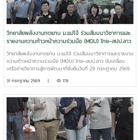
ลำพูน เป็นผู้ลงนามร่วมกัน โดยมี ผู้ช่วยศาสตราจารย์ ดร.นิ
แม่โจ้ มุ่งมั่นพัฒนาองค์ความรู้และนวัตกรรมด้านพลังงานและ
กราน หอมดวง คณบดีวิทยาลัยพลังงานทดแทน มหาวิทยาลัยแม่
เทคโนโลยีที่เหมาะสม เพื่อสร้างผลกระทบเชิงบวกต่อสังคม
โจ้และ นายเกรียงศักดิ์ ธรรมวัตร ผู้อำนวยการกลุ่มงานพัฒนา
ชุมชน และเศรษฐกิจฐานราก พร้อมขับเคลื่อนการพัฒนาประเทศ
ฝีมือแรงงาน ร่วมลงนามเป็นพยาน ความร่วมมือในครั้งนี้มีเป้า
สู่ความยั่งยืน
หมายในการพัฒนาและปรับปรุงหลักสูตร “การเชื่อมอาร์กโลหะ
วิทยาลัยพลังงานทดแทน ม.แม่โจ้ ร่วมสัมมนาวิชาการและ
อุปกรณ์ทางพลังงานและอุตสาหกรรมด้วยมือ” ให้สอดคล้องกับ
รายงานความก้าวหน้าความร่วมมือ (MOU) ไทย–สปป.ลาว
มาตรฐานวิชาชีพและความต้องการของภาคอุตสาหกรรม พร้อม
ขับเคลื่อนเครือข่ายวิชาการสู่การพัฒนาที่ยั่งยืน
ทั้งร่วมกันจัดฝึกอบรมและทดสอบมาตรฐานฝีมือแรงงานให้แก่
วิทยาลัยพลังงานทดแทน ม.แม่โจ้ ร่วมสัมมนาวิชาการและรายงาน
นักศึกษา แรงงาน และผู้สนใจทั่วไป เพื่อยกระดับทักษะวิชาชีพและ
ความก้าวหน้าความร่วมมือ (MOU) ไทย–สปป.ลาว ขับเคลื่อน
เพิ่มขีดความสามารถของกำลังคนไทยความร่วมมือครอบคลุม
เครือข่ายวิชาการสู่การพัฒนาที่ยั่งยืนวันที่ 29 กรกฎาคม 2569
การดำเนินงานในด้านต่าง ๆ ได้แก่- พัฒนาและปรับปรุงหลักสูตร
วิทยาลัยพลังงานทดแทน มหาวิทยาลัยแม่โจ้ นำโดย ผู้ช่วย
31 กรกฎาคม 2569 |
178
ให้สอดคล้องกับมาตรฐานวิชาชีพ - จัดฝึกอบรมเชิงปฏิบัติการ
ศาสตราจารย์ ดร.นิกราน หอมดวง คณบดีวิทยาลัยพลังงาน
ด้านการเชื่อมอาร์กโลหะอุปกรณ์พลังงานและอุตสาหกรรม -
ทดแทน พร้อมด้วย ผู้ช่วยศาสตราจารย์ ดร.กิตติกร สาสุจิตต์
ทดสอบมาตรฐานฝีมือแรงงานและรับรองสมรรถนะผู้ผ่านการ
รองคณบดีฝ่ายบริหาร, ผู้ช่วยศาสตราจารย์ ดร.ยิ่งรักษ์ อรรถเวช
อบรม- พัฒนากำลังคนให้มีทักษะตรงตามความต้องการของ
กุล รองคณบดีฝ่ายวิจัยและบริการวิชาการคณาจารย์ บุคลากร
สถานประกอบการและตลาดแรงงาน ความร่วมมือครั้งนี้สะท้อน
และนักศึกษาระดับบัณฑิตศึกษา เข้าร่วมกิจกรรม สัมมนาวิชาการ
ถึงความมุ่งมั่นของวิทยาลัยพลังงานทดแทน มหาวิทยาลัยแม่โจ้
และการรายงานความก้าวหน้าความร่วมมือ (MOU) ระหว่าง
ในการบูรณาการความร่วมมือกับหน่วยงานภาครัฐ เพื่อผลิตและ
มหาวิทยาลัยแม่โจ้และเครือข่ายสถาบันการศึกษาในแขวงหลวงพระ
พัฒนากำลังคนที่มีศักยภาพ มีทักษะด้านวิชาชีพที่ได้มาตรฐาน
บาง สาธารณรัฐประชาธิปไตยประชาชนลาว การสัมมนาครั้งนี้จัด