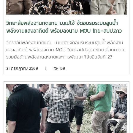
ความร่วมมือกับพันธมิตรทั้งในและต่างประเทศ เพื่อร่วมพัฒนา
พลังงานแสงอาทิตย์ ทั้งภาคทฤษฎีและภาคปฏิบัติ เพื่อพัฒนา
องค์ความรู้ เทคโนโลยี และนวัตกรรมด้านพลังงานสะอาด อันเป็น
ศักยภาพของผู้บริหาร คณาจารย์ บุคลากร และนักศึกษา ให้
รากฐานสำคัญของการพัฒนาที่ยั่งยืนในภูมิภาคอาเซียน
สามารถประยุกต์ใช้เทคโนโลยีพลังงานทดแทนได้อย่างมี
วิทยาลัยพลังงานทดแทน ม.แม่โจ้ จัดอบรมระบบสูบน้ำ
ประสิทธิภาพและเกิดประโยชน์สูงสุด กิจกรรมสำคัญ ประกอบ
พลังงานแสงอาทิตย์ พร้อมลงนาม MOU ไทย–สปป.ลาว
ด้วย- บรรยายหลักการทำงานของระบบผลิตไฟฟ้าพลังงานแสง
ขับเคลื่อนความร่วมมือด้านพลังงานสะอาดและการพัฒนา
อาทิตย์ และระบบสูบน้ำพลังงานแสงอาทิตย์- ฝึกปฏิบัติการติด
วิทยาลัยพลังงานทดแทน ม.แม่โจ้ จัดอบรมระบบสูบน้ำพลังงาน
ที่ยั่งยืน
ตั้งระบบสูบน้ำพลังงานแสงอาทิตย์ตามหลักวิชาการ- ถ่ายทอด
แสงอาทิตย์ พร้อมลงนาม MOU ไทย–สปป.ลาว ขับเคลื่อนความ
เทคนิคการตรวจสอบ การใช้งาน และการบำรุงรักษาระบบ เพื่อ
ร่วมมือด้านพลังงานสะอาดและการพัฒนาที่ยั่งยืนวันที่ 27
เพิ่มประสิทธิภาพและยืดอายุการใช้งานของอุปกรณ์- แลกเปลี่ยน
กรกฎาคม 2569 วิทยาลัยพลังงานทดแทน มหาวิทยาลัยแม่โจ้
31 กรกฎาคม 2569 |
159
องค์ความรู้และประสบการณ์ระหว่างคณาจารย์ นักศึกษา และผู้
จัดกิจกรรมบริการวิชาการนานาชาติ ภายใต้โครงการ “การใช้
เข้าร่วมกิจกรรม เพื่อสร้างเครือข่ายความร่วมมือด้านพลังงาน
พลังงานทดแทนเพื่อการปรับตัวต่อการเปลี่ยนแปลงสภาพภูมิ
ทดแทนระหว่างประเทศไทยและ สปป.ลาว- การดำเนินกิจกรรม
อากาศ” ณ โรงเรียนประถมสมบูรณ์พุเหล็กเจริญ แขวงหลวง
ครั้งนี้มีเป้าหมายเพื่อเสริมสร้างศักยภาพบุคลากรด้านอาชีวศึกษา
พระบาง สาธารณรัฐประชาธิปไตยประชาชนลาวการดำเนินงาน
ส่งเสริมการเรียนรู้จากการลงมือปฏิบัติจริง และสนับสนุนการ
ครั้งนี้นำโดย ผู้ช่วยศาสตราจารย์ ดร.นิกราน หอมดวง คณบดี
ประยุกต์ใช้เทคโนโลยีพลังงานสะอาดในสถานศึกษาและชุมชน ซึ่ง
วิทยาลัยพลังงานทดแทน พร้อมด้วย ผู้ช่วยศาสตราจารย์
จะช่วยลดต้นทุนด้านพลังงาน เพิ่มโอกาสในการเข้าถึงพลังงาน
ดร.กิตติกร สาสุจิตต์ รองคณบดีฝ่ายบริหาร และ ผู้ช่วย
สะอาด และรองรับการพัฒนาเศรษฐกิจและสังคมอย่างยั่งยืน
ศาสตราจารย์ ดร.ยิ่งรักษ์ อรรถเวชกุล รองคณบดีฝ่ายวิจัยและ
วิทยาลัยพลังงานทดแทน มหาวิทยาลัยแม่โจ้ ยังคงมุ่งมั่นขับ
บริการวิชาการ พร้อมคณะผู้บริหาร คณาจารย์ บุคลากร และ