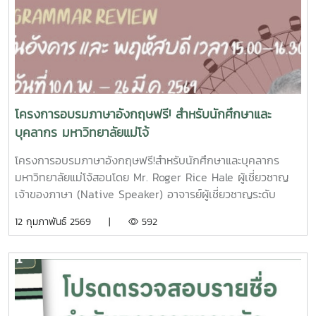
วิชาการวิทยาลัยพลังงานทดแทนขอร่วมแสดงความยินดี และขอ
อวยพรให้ทุกท่านประสบความสำเร็จยิ่ง ๆ ขึ้นไป เป็นกำลังสำคัญ
ในการพัฒนาวิทยาลัยและสังคมต่อไป
โครงการอบรมภาษาอังกฤษฟรี! สำหรับนักศึกษาและ
บุคลากร มหาวิทยาลัยแม่โจ้
โครงการอบรมภาษาอังกฤษฟรี!สำหรับนักศึกษาและบุคลากร
มหาวิทยาลัยแม่โจ้สอนโดย Mr. Roger Rice Hale ผู้เชี่ยวชาญ
เจ้าของภาษา (Native Speaker) อาจารย์ผู้เชี่ยวชาญระดับ
นานาชาติ จากวิทยาลัยนานาชาติ มหาวิทยาลัยแม่โจ้หลักสูตรที่
12 กุมภาพันธ์ 2569 |
592
เปิดรับสมัคร1. ภาษาอังกฤษเพื่อการสนทนา (English
Conversation)เรียนทุกวัน: จันทร์ และ พุธเวลา: 15:00 – 16:30
น.ระยะเวลาอบรม: 9 กุมภาพันธ์ – 25 มีนาคม 25692. ทบทวน
ไวยากรณ์ภาษาอังกฤษ (English Grammar Review)เรียนทุก
วัน: อังคาร และ พฤหัสบดีเวลา: 15:00 – 16:30 น.ระยะเวลา
อบรม: 10 กุมภาพันธ์ – 26 มีนาคม 2569เปิดรับสมัครแล้ววันนี้