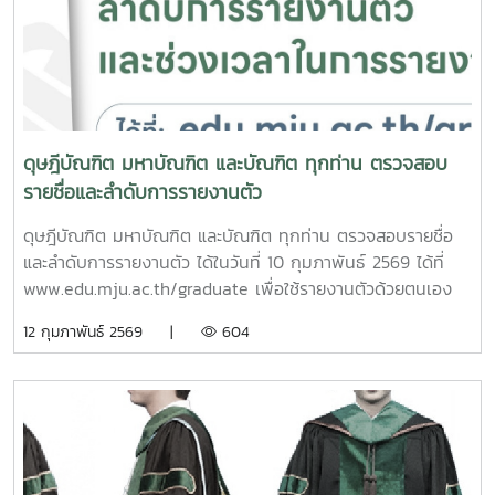
(ฟรี! ไม่มีค่าใช้จ่าย)สอบถามข้อมูลเพิ่มเติม: วิทยาลัยนานาชาติ
มหาวิทยาลัยแม่โจ้ โทร. 053-875612
ดุษฎีบัณฑิต มหาบัณฑิต และบัณฑิต ทุกท่าน ตรวจสอบ
รายชื่อและลำดับการรายงานตัว
ดุษฎีบัณฑิต มหาบัณฑิต และบัณฑิต ทุกท่าน ตรวจสอบรายชื่อ
และลำดับการรายงานตัว ได้ในวันที่ 10 กุมภาพันธ์ 2569 ได้ที่
www.edu.mju.ac.th/graduate เพื่อใช้รายงานตัวด้วยตนเอง
โดยแสดงใบรายงานตัวผ่านสมาร์ทโฟนหรือแท็บเล็ตณ อาคาร
12 กุมภาพันธ์ 2569 |
604
อำนวย ยศสุข ในวันที่ 16 กุมภาพันธ์ 2569