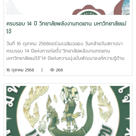
- ศุกร์ ระหว่างเวลา 08.30 – 16.30 น. ยกเว้นวันหยุดราชการ)
การ Download ใบสมัคร: Download ได้ที่
www.renewable.mju.ac.thสถานที่ส่งใบสมัคร: กล่องรับใบ
ครบรอบ 14 ปี วิทยาลัยพลังงานทดแทน มหาวิทยาลัยแม่
สมัครหน้าห้องสำนักงาน ชั้น 3 อาคารเรียนและปฏิบัติการ
โจ้
พลังงานทดแทนหลักฐานที่ใช้ในการสมัคร: ใบสมัครที่กรอก
สมบูรณ์พร้อมติดรูปขนาด 1 นิ้ว จำนวน 1 รูป (สามารถปริ้นรูปที่
วันที่ 16 ตุลาคม 2568ขอร่วมเฉลิมฉลอง วันคล้ายวันสถาปนา
ถ่ายเองได้) สำเนาบัตรประจำตัวนักศึกษา จำนวน 1 ชุด พร้อม
ครบรอบ 14 ปีแห่งการก่อตั้ง“วิทยาลัยพลังงานทดแทน
รับรองสำเนาถูกต้องการประกาศผล: วิทยาลัยพลังงานทดแทน
มหาวิทยาลัยแม่โจ้”14 ปีแห่งความมุ่งมั่นพัฒนาองค์ความรู้ด้าน
จะประกาศรายชื่อผู้ที่ได้รับทุน ภายในเดือนธันวาคม 2568 ตรวจ
พลังงานสะอาดและสิ่งแวดล้อมยั่งยืนเพื่อสร้างบุคลากรคุณภาพ
16 ตุลาคม 2568 |
268
สอบรายชื่อได้ที่ www.renewable.mju.ac.th และเพจ
ขับเคลื่อนสังคมสู่อนาคตพลังงานที่มั่นคงขอขอบคุณทุกแรง
Facebook วิทยาลัยพลังงานทดแทน School of Renewable
สนับสนุนจากผู้บริหาร คณาจารย์ บุคลากร นักศึกษา และ
Energy ประกาศรับสมัครทุนสนับสนุนเพื่อทำโครงงาน ภาคเรียน
พันธมิตรทุกภาคส่วนมาร่วมก้าวต่อไปสู่ปีที่ 15
ที่ 2 ปีการศึกษา 2568 ใบสมัครขอรับทุนตัวอย่างใบเสร็จ