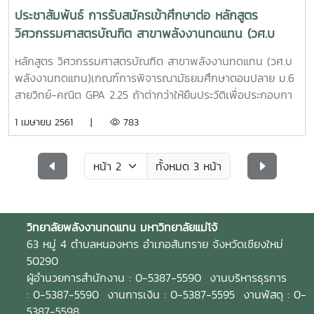
ประชาสัมพันธ์ การรับสมัครเข้าศึกษาต่อ หลักสูตร
วิศวกรรมศาสตรบัณฑิต สาขาพลังงานทดแทน (วศ.บ
พลังงานทดแทน)
หลักสูตร วิศวกรรมศาสตรบัณฑิต สาขาพลังงานทดแทน (วศ.บ
พลังงานทดแทน)เกณฑ์การพิจารณามัธยมศึกษาตอนปลาย ม.6
สายวิทย์-คณิต GPA 2.25 ถ้าต่ากว่าให้ยืนประวัติเพื่อประกอบกา
รพิจารณาปวช. สายวิชาชีพ (ประกอบด้วย ช่างอุตสาหกรรม ช่าง
1 เมษายน 2561 |
783
ยนต์ ช่างกลโรงงาน ช่างเชื่อม ช่างไฟฟ้า ช่างอิเล็กทรอนิกส์
ช่างแมคคาร์ทรอนิกส์ ช่างสถาปัตยกรรมและก่อสร้าง) GPA 2.25
ถ้าต่ากว่าให้ยืนประวัติเพื่อประกอบการพิจารณา ทุนการศึกษาทุน
ทั้งหมด 3 หน้า
เพชรพลังงาน (เรียนดี) ทุนวิริยะพลังงาน (ขาดแคลนทุนทรัพย์)
ทุนศตวรรษที 21 (กิจกรรมเด่น)วันที่ รับสมัครรับสมัครตรง รอบ
ที่ 2 วันที 28 มีนาคม - 17 เมษายน 2561 รับสมัครตรง รอบที่ 3
วิทยาลัยพลังงานทดแทน
มหาวิทยาลัยแม่โจ้
วันที 9-13 พฤษภาคม 2561 สามารถสมัคร
63 หมู่ 4 ตำบลหนองหาร อำเภอสันทราย จังหวัดเชียงใหม่
ได้ที่http://www.admissions.mju.ac.th/main.aspxหรือ
50290
สามารถติดต่อได้ที่นางสาวโสภา หาญยุทธ โทรศัพท์
ผู้อำนวยการสำนักงาน : 0-5387-5590 งานบริหารธุรการ
053 - 875593 ผศ.ดร.อัครินทร์ อินทนิเวศน์ โทรศัพท์ 088
: 0-5387-5590 งานการเงิน : 0-5387-5595 งานพัสดุ : 0-
- 2687904 ผศ.ดร.ธเนศ ไชยชนะ โทรศัพท์ 081 -
5387-5598
5406768 ผศ.ดร.นิกราน หอมดวง โทรศัพท์ 084 -