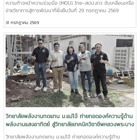
ความก้าวหน้าความร่วมมือ (MOU) ไทย–สปป.ลาว ขับเคลื่อนเครือ
ความสามารถของกำลังคนไทยความร่วมมือครอบคลุมการดำเนิน
ข่ายวิชาการสู่การพัฒนาที่ยั่งยืนวันที่ 29 กรกฎาคม 2569
งานในด้านต่าง ๆ ได้แก่- พัฒนาและปรับปรุงหลักสูตรให้
วิทยาลัยพลังงานทดแทน มหาวิทยาลัยแม่โจ้ นำโดย ผู้ช่วย
สอดคล้องกับมาตรฐานวิชาชีพ - จัดฝึกอบรมเชิงปฏิบัติการด้าน
31 กรกฎาคม 2569
ศาสตราจารย์ ดร.นิกราน หอมดวง คณบดีวิทยาลัยพลังงาน
การเชื่อมอาร์กโลหะอุปกรณ์พลังงานและอุตสาหกรรม - ทดสอบ
ทดแทน พร้อมด้วย ผู้ช่วยศาสตราจารย์ ดร.กิตติกร สาสุจิตต์
มาตรฐานฝีมือแรงงานและรับรองสมรรถนะผู้ผ่านการอบรม-
รองคณบดีฝ่ายบริหาร, ผู้ช่วยศาสตราจารย์ ดร.ยิ่งรักษ์ อรรถเวช
พัฒนากำลังคนให้มีทักษะตรงตามความต้องการของสถาน
กุล รองคณบดีฝ่ายวิจัยและบริการวิชาการคณาจารย์ บุคลากร
ประกอบการและตลาดแรงงาน ความร่วมมือครั้งนี้สะท้อนถึง
และนักศึกษาระดับบัณฑิตศึกษา เข้าร่วมกิจกรรม สัมมนาวิชาการ
ความมุ่งมั่นของวิทยาลัยพลังงานทดแทน มหาวิทยาลัยแม่โจ้ ในกา
และการรายงานความก้าวหน้าความร่วมมือ (MOU) ระหว่าง
รบูรณาการความร่วมมือกับหน่วยงานภาครัฐ เพื่อผลิตและพัฒนา
มหาวิทยาลัยแม่โจ้และเครือข่ายสถาบันการศึกษาในแขวงหลวงพระ
กำลังคนที่มีศักยภาพ มีทักษะด้านวิชาชีพที่ได้มาตรฐาน และพร้อม
บาง สาธารณรัฐประชาธิปไตยประชาชนลาว การสัมมนาครั้งนี้จัด
รองรับการเปลี่ยนแปลงของภาคอุตสาหกรรมด้านพลังงานและ
ขึ้นเพื่อเป็นเวทีในการแลกเปลี่ยนองค์ความรู้ ติดตามผลการ
เทคโนโลยีในอนาคตวิทยาลัยพลังงานทดแทน มหาวิทยาลัยแม่โจ้
ดำเนินงานภายใต้บันทึกข้อตกลงความร่วมมือ (MOU) และร่วม
ยังคงเดินหน้าสร้างเครือข่ายความร่วมมือกับทุกภาคส่วน เพื่อยก
กำหนดแนวทางการพัฒนาความร่วมมือด้านการศึกษา การวิจัย
ระดับการศึกษา การพัฒนาทักษะวิชาชีพ และการผลิตบัณฑิต
และการบริการวิชาการระหว่างประเทศไทยและ สปป.ลาว ให้เกิด
คุณภาพ ตอบโจทย์การพัฒนาประเทศอย่างยั่งยืน
ความเข้มแข็งและต่อเนื่อง กิจกรรมสำคัญภายในงาน ประกอบ
วิทยาลัยพลังงานทดแทน ม.แม่โจ้ ถ่ายทอดองค์ความรู้ด้าน
ด้วย- แลกเปลี่ยนองค์ความรู้ด้านพลังงานทดแทน สิ่งแวดล้อม
พลังงานแสงอาทิตย์ สู่วิทยาลัยเทคนิควิชาชีพหลวงพระบาง
และการรับมือกับการเปลี่ยนแปลงสภาพภูมิอากาศ- รายงานผล
เสริมสร้างเครือข่ายความร่วมมือไทย–สปป.ลาว
วิทยาลัยพลังงานทดแทน ม.แม่โจ้ ถ่ายทอดองค์ความรู้ด้าน
การดำเนินงานและความก้าวหน้าของโครงการความร่วมมือที่ผ่าน