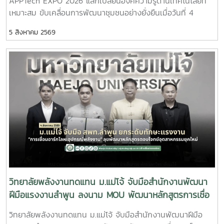
APPTech EXPO 2026 แลกเปลี่ยนองค์ความรู้ด้านเทคโนโลยีที่
เหมาะสม ขับเคลื่อนการพัฒนาชุมชนอย่างยั่งยืนเมื่อวันที่ 4
สิงหาคม 2569 ผู้ช่วยศาสตราจารย์ ดร.สราวุธ พลวงษ์ศรี และผู้
5 สิงหาคม 2569
ช่วยศาสตราจารย์ ดร.ภคมน ปินตานา อาจารย์ประจำวิทยาลัย
พลังงานทดแทน มหาวิทยาลัยแม่โจ้ เข้าร่วมการประชุม APPTech
EXPO 2026 : พลังเทคโนโลยีที่เหมาะสม เพื่อการพัฒนาชุมชน
พื้นที่ “สร้างนวัตกรชุมชน ขับเคลื่อนเศรษฐกิจฐานรากอย่าง
ยั่งยืน” ณ โรงแรมเซ็นทารา แกรนด์ แอท เซ็นทรัลพลาซา
ลาดพร้าว กรุงเทพมหานครภายในงานมีการนำเสนอแนวคิดและ
แนวทางการขับเคลื่อน Appropriate Technology (AppTech)
เพื่อยกระดับเศรษฐกิจฐานราก โดยมุ่งเชื่อมโยงองค์ความรู้จาก
สถาบันการศึกษาสู่การใช้ประโยชน์ในชุมชน ผ่านการพัฒนา
เทคโนโลยีที่เหมาะสม การสร้างนวัตกรชุมชน และการพัฒนา
แพลตฟอร์ม AppTech ซึ่งเป็นระบบสนับสนุนการถ่ายทอด
เทคโนโลยี การเชื่อมโยงเครือข่ายความร่วมมือ และการสร้าง
โอกาสในการเพิ่มรายได้ให้แก่ประชาชนอย่างยั่งยืนประเด็นสำคัญ
วิทยาลัยพลังงานทดแทน ม.แม่โจ้ จับมือสำนักงานพัฒนา
ภายในงาน ประกอบด้วย - การพัฒนาเทคโนโลยีที่เหมาะสม
ฝีมือแรงงานลำพูน ลงนาม MOU พัฒนาหลักสูตรการเชื่อ
(Appropriate Technology) เพื่อการพัฒนาชุมชน- การสร้าง
มอาร์กโลหะอุปกรณ์พลังงาน ยกระดับกำลังคนรองรับ
วิทยาลัยพลังงานทดแทน ม.แม่โจ้ จับมือสำนักงานพัฒนาฝีมือ
และพัฒนานวัตกรชุมชนเพื่อขับเคลื่อนเศรษฐกิจฐานราก - การ
อุตสาหกรรมยุคใหม่