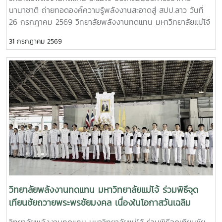
ร้อนด้วยพลังงานทดแทน” โดยมี ผู้ช่วยศาสตราจารย์ ดร.ยิ่งรักษ์
นานาชาติ ถ่ายทอดองค์ความรู้พลังงานสะอาดสู่ สปป.ลาว วันที่
อรรถเวชกุล เป็นวิทยากร ถ่ายทอดความรู้เกี่ยวกับการประยุกต์ใช้
26 กรกฎาคม 2569 วิทยาลัยพลังงานทดแทน มหาวิทยาลัยแม่โจ้
พลังงานทดแทนเพื่อการพัฒนาชุมชนและการรับมือกับการ
นำโดยคณะผู้บริหาร คณาจารย์ บุคลากร และนักศึกษาระดับ
เปลี่ยนแปลงสภาพภูมิอากาศ พร้อมกิจกรรมฝึกปฏิบัติจริง เพื่อ
31 กรกฎาคม 2569
บัณฑิตศึกษา ลงพื้นที่ โรงเรียนประถมสมบูรณ์พูเหล็กเจริญ
เสริมสร้างทักษะและความมั่นใจในการนำองค์ความรู้ไปใช้ประโยชน์
แขวงหลวงพระบาง สาธารณรัฐประชาธิปไตยประชาชนลาว เพื่อ
หัวข้อสำคัญในการอบรม ประกอบด้วย- การติดตั้งระบบสูบน้ำ
ดำเนิน โครงการบริการวิชาการนานาชาติ ภายใต้หัวข้อ “การใช้
พลังงานแสงอาทิตย์อย่างถูกต้อง- หลักการทำงาน การใช้งาน
พลังงานทดแทนเพื่อการปรับตัวต่อการเปลี่ยนแปลงสภาพภูมิ
และการบำรุงรักษาระบบ - การประยุกต์ใช้พลังงานทดแทนเพื่อ
อากาศ” การดำเนินงานครั้งนี้มุ่งถ่ายทอดองค์ความรู้ควบคู่กับ
การพัฒนาชุมชนและการปรับตัวต่อการเปลี่ยนแปลงสภาพภูมิ
การลงมือปฏิบัติจริง โดยคณะวิทยากรได้ร่วมทำงานกับครู
อากาศ การฝึกปฏิบัติจริง เพื่อเสริมสร้างทักษะในการใช้งานระบบ
บุคลากร และชุมชนในพื้นที่ เพื่อพัฒนาระบบพลังงานสะอาดให้
ภายหลังการอบรม ได้มีพิธีลงนาม บันทึกข้อตกลงความร่วมมือ
สามารถนำไปใช้งานได้อย่างมีประสิทธิภาพและเกิดความยั่งยืน
(Memorandum of Understanding : MOU) ระหว่างหน่วยงาน
กิจกรรมสำคัญประกอบด้วย - ติดตั้งระบบสูบน้ำพลังงานแสง
จากประเทศไทยและสาธารณรัฐประชาธิปไตยประชาชนลาว เพื่อ
อาทิตย์สำหรับใช้งานภายในโรงเรียน - ถ่ายทอดความรู้เกี่ยวกับ
สร้างเครือข่ายความร่วมมือด้านวิชาการ การวิจัยและนวัตกรรม
หลักการออกแบบ การทำงาน และองค์ประกอบของระบบสูบน้ำ
การพัฒนาหลักสูตร การฝึกอบรม การพัฒนาบุคลากร และการ
พลังงานแสงอาทิตย์ - ฝึกปฏิบัติการติดตั้ง การใช้งาน และการ
ส่งเสริมโรงเรียนต้นแบบด้านสิ่งแวดล้อมและพลังงานสะอาดใน
บำรุงรักษาระบบร่วมกับครูและผู้เข้าร่วมกิจกรรม - สร้างการมี
วิทยาลัยพลังงานทดแทน มหาวิทยาลัยแม่โจ้ ร่วมพิธีจุด
พื้นที่แขวงหลวงพระบางความร่วมมือครั้งนี้นับเป็นอีกก้าวสำคัญ
ส่วนร่วมระหว่างสถาบันการศึกษา หน่วยงานภาครัฐ และชุมชน
เทียนชัยถวายพระพรชัยมงคล เนื่องในโอกาสวันเฉลิม
ของการเชื่อมโยงเครือข่ายระหว่างประเทศไทยและ สปป.ลาว ใน
เพื่อให้สามารถบริหารจัดการระบบได้ด้วยตนเอง โครงการนี้มีเป้า
การขับเคลื่อนการพัฒนาทรัพยากรมนุษย์ การศึกษา และการใช้
พระชนมพรรษา พระบาทสมเด็จพระเจ้าอยู่หัว รัชกาลที่ 10
วิทยาลัยพลังงานทดแทน มหาวิทยาลัยแม่โจ้ ร่วมพิธีจุดเทียนชัย