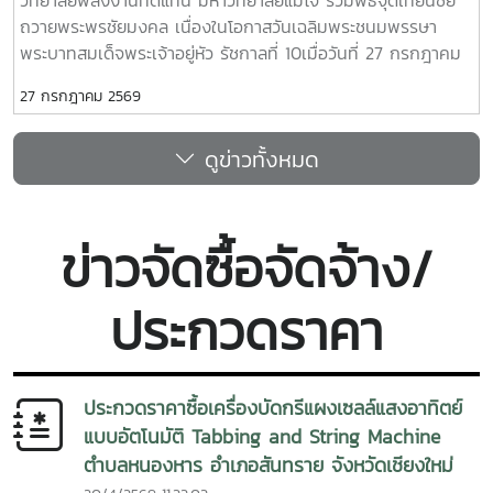
หมายในการส่งเสริมการใช้พลังงานทดแทน เพิ่มการเข้าถึง
พลังงานสะอาด เพื่อยกระดับคุณภาพชีวิตของประชาชน พร้อม
ถวายพระพรชัยมงคล เนื่องในโอกาสวันเฉลิมพระชนมพรรษา
พลังงานสะอาด ลดผลกระทบจากการเปลี่ยนแปลงสภาพภูมิ
ร่วมสร้างสังคมที่เป็นมิตรต่อสิ่งแวดล้อม และก้าวสู่การพัฒนาที่
พระบาทสมเด็จพระเจ้าอยู่หัว รัชกาลที่ 10เมื่อวันที่ 27 กรกฎาคม
อากาศ และยกระดับคุณภาพชีวิตของชุมชน พร้อมสร้างต้นแบบ
ยั่งยืนร่วมกันในอนาคต
2569 วิทยาลัยพลังงานทดแทน มหาวิทยาลัยแม่โจ้ นำโดย ผู้ช่วย
การพัฒนาที่ยั่งยืนที่สามารถขยายผลไปยังพื้นที่อื่นในอนาคต การ
27 กรกฎาคม 2569
ศาสตราจารย์.ดร.ธเนศ ชัยชนะ รองคณบดีฝ่ายวิชาการและพัฒนา
ดำเนินกิจกรรมในครั้งนี้สะท้อนถึงความมุ่งมั่นของวิทยาลัย
นักศึกษา พร้อมด้วยบุคลากรวิทยาลัยพลังงานทดแทน เป็น
พลังงานทดแทน มหาวิทยาลัยแม่โจ้ ในการนำองค์ความรู้
ดูข่าวทั้งหมด
ตัวแทนเข้าร่วมพิธี จุดเทียนชัยถวายพระพรชัยมงคล เนื่องใน
เทคโนโลยี และนวัตกรรมด้านพลังงานทดแทนไปสร้างประโยชน์แก่
โอกาสวันเฉลิมพระชนมพรรษา พระบาทสมเด็จพระวชิรเกล้าเจ้าอยู่
สังคม พร้อมส่งเสริมความร่วมมือทางวิชาการระหว่างประเทศไทย
หัว ณ อาคารแผ่พืช มหาวิทยาลัยแม่โจ้ เพื่อร่วมแสดงออกถึง
และ สปป.ลาว เพื่อร่วมกันขับเคลื่อนการพัฒนาที่ยั่งยืนในระดับ
ความจงรักภักดี และสำนึกในพระมหากรุณาธิคุณอันหาที่สุด
ภูมิภาคพลังงานสะอาด สร้างโอกาส พัฒนาคุณภาพชีวิต และ
ข่าวจัดซื้อจัดจ้าง/
มิได้ ภายในพิธี ผู้เข้าร่วมได้ร่วมกันถวายราชสดุดี กล่าวถวาย
เชื่อมโยงความร่วมมือสู่อนาคตที่ยั่งยืน ไม่เอาอิโมจิ
พระพรชัยมงคล และจุดเทียนชัยถวายพระพร ท่ามกลาง
ประกวดราคา
บรรยากาศที่เปี่ยมด้วยความสง่างาม ความสามัคคี และความภาค
ภูมิใจของพสกนิกรชาวไทยทุกหมู่เหล่า การเข้าร่วมกิจกรรมในครั้ง
นี้ สะท้อนถึงความมุ่งมั่นของวิทยาลัยพลังงานทดแทนในการส่ง
เสริมคุณธรรม จริยธรรม และการมีส่วนร่วมในกิจกรรมสำคัญ
ประกวดราคาซื้อเครื่องบัดกรีแผงเซลล์แสงอาทิตย์
ของชาติ พร้อมทั้งร่วมสืบสานและเทิดทูนสถาบันพระมหากษัตริย์
แบบอัตโนมัติ Tabbing and String Machine
ซึ่งเป็นศูนย์รวมจิตใจของปวงชนชาวไทย
ตำบลหนองหาร อำเภอสันทราย จังหวัดเชียงใหม่