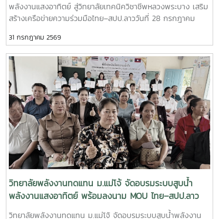
พลังงานแสงอาทิตย์ สู่วิทยาลัยเทคนิควิชาชีพหลวงพระบาง เสริม
มา- ร่วมวางแผนการดำเนินงานด้านการศึกษา งานวิจัย และการ
สร้างเครือข่ายความร่วมมือไทย–สปป.ลาววันที่ 28 กรกฎาคม
บริการวิชาการในระยะต่อไป เสริมสร้างเครือข่ายความร่วมมือ
2569 วิทยาลัยพลังงานทดแทน มหาวิทยาลัยแม่โจ้ นำโดย ผู้ช่วย
ระหว่างสถาบันการศึกษา หน่วยงานภาครัฐ และภาคีเครือข่ายของ
31 กรกฎาคม 2569
ศาสตราจารย์ ดร.นิกราน หอมดวง คณบดีวิทยาลัยพลังงาน
ทั้งสองประเทศ เพื่อยกระดับการพัฒนาทรัพยากรมนุษย์และ
ทดแทน พร้อมด้วย ผู้ช่วยศาสตราจารย์ ดร.กิตติกร สาสุจิตต์
นวัตกรรมด้านพลังงานสะอาด- การประชุมสัมมนาครั้งนี้สะท้อน
รองคณบดีฝ่ายบริหาร, ผู้ช่วยศาสตราจารย์ ดร.ยิ่งรักษ์ อรรถเวช
ถึงความมุ่งมั่นของทุกภาคส่วนในการร่วมกันขับเคลื่อนการใช้
กุล รองคณบดีฝ่ายวิจัยและบริการวิชาการ คณาจารย์ และ
พลังงานทดแทน การพัฒนางานวิจัย และการถ่ายทอดองค์ความรู้
บุคลากร ลงพื้นที่จัดกิจกรรมบริการวิชาการนานาชาติ ณ
สู่สังคม พร้อมส่งเสริมความร่วมมือทางวิชาการระหว่าง
วิทยาลัยเทคนิควิชาชีพหลวงพระบาง แขวงหลวงพระบาง
ประเทศไทยและ สปป.ลาว ให้สามารถต่อยอดสู่การพัฒนาชุมชน
สาธารณรัฐประชาธิปไตยประชาชนลาว กิจกรรมจัดขึ้นภายใต้
สังคม และสิ่งแวดล้อมอย่างยั่งยืนในระดับนานาชาติ วิทยาลัย
โครงการ “การใช้พลังงานทดแทนเพื่อการปรับตัวต่อการ
พลังงานทดแทน มหาวิทยาลัยแม่โจ้ ยังคงเดินหน้าสร้างเครือข่าย
เปลี่ยนแปลงสภาพภูมิอากาศ” โดยมุ่งถ่ายทอดองค์ความรู้ด้าน
ความร่วมมือกับพันธมิตรทั้งในและต่างประเทศ เพื่อร่วมพัฒนา
พลังงานแสงอาทิตย์ ทั้งภาคทฤษฎีและภาคปฏิบัติ เพื่อพัฒนา
องค์ความรู้ เทคโนโลยี และนวัตกรรมด้านพลังงานสะอาด อันเป็น
ศักยภาพของผู้บริหาร คณาจารย์ บุคลากร และนักศึกษา ให้
รากฐานสำคัญของการพัฒนาที่ยั่งยืนในภูมิภาคอาเซียน
สามารถประยุกต์ใช้เทคโนโลยีพลังงานทดแทนได้อย่างมี
ประสิทธิภาพและเกิดประโยชน์สูงสุด กิจกรรมสำคัญ ประกอบ
วิทยาลัยพลังงานทดแทน ม.แม่โจ้ จัดอบรมระบบสูบน้ำ
ด้วย- บรรยายหลักการทำงานของระบบผลิตไฟฟ้าพลังงานแสง
พลังงานแสงอาทิตย์ พร้อมลงนาม MOU ไทย–สปป.ลาว
อาทิตย์ และระบบสูบน้ำพลังงานแสงอาทิตย์- ฝึกปฏิบัติการติดตั้ง
ขับเคลื่อนความร่วมมือด้านพลังงานสะอาดและการพัฒนาที่
วิทยาลัยพลังงานทดแทน ม.แม่โจ้ จัดอบรมระบบสูบน้ำพลังงาน
ระบบสูบน้ำพลังงานแสงอาทิตย์ตามหลักวิชาการ- ถ่ายทอด