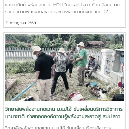
ยั่งยืน
แสงอาทิตย์ พร้อมลงนาม MOU ไทย–สปป.ลาว ขับเคลื่อนความ
เทคนิคการตรวจสอบ การใช้งาน และการบำรุงรักษาระบบ เพื่อ
ร่วมมือด้านพลังงานสะอาดและการพัฒนาที่ยั่งยืนวันที่ 27
เพิ่มประสิทธิภาพและยืดอายุการใช้งานของอุปกรณ์- แลกเปลี่ยน
กรกฎาคม 2569 วิทยาลัยพลังงานทดแทน มหาวิทยาลัยแม่โจ้ จัด
องค์ความรู้และประสบการณ์ระหว่างคณาจารย์ นักศึกษา และผู้เข้า
31 กรกฎาคม 2569
กิจกรรมบริการวิชาการนานาชาติ ภายใต้โครงการ “การใช้
ร่วมกิจกรรม เพื่อสร้างเครือข่ายความร่วมมือด้านพลังงาน
พลังงานทดแทนเพื่อการปรับตัวต่อการเปลี่ยนแปลงสภาพภูมิ
ทดแทนระหว่างประเทศไทยและ สปป.ลาว- การดำเนินกิจกรรม
อากาศ” ณ โรงเรียนประถมสมบูรณ์พุเหล็กเจริญ แขวงหลวงพระ
ครั้งนี้มีเป้าหมายเพื่อเสริมสร้างศักยภาพบุคลากรด้านอาชีวศึกษา
บาง สาธารณรัฐประชาธิปไตยประชาชนลาวการดำเนินงานครั้งนี้
ส่งเสริมการเรียนรู้จากการลงมือปฏิบัติจริง และสนับสนุนการ
นำโดย ผู้ช่วยศาสตราจารย์ ดร.นิกราน หอมดวง คณบดีวิทยาลัย
ประยุกต์ใช้เทคโนโลยีพลังงานสะอาดในสถานศึกษาและชุมชน ซึ่งจะ
พลังงานทดแทน พร้อมด้วย ผู้ช่วยศาสตราจารย์ ดร.กิตติกร สาสุ
ช่วยลดต้นทุนด้านพลังงาน เพิ่มโอกาสในการเข้าถึงพลังงาน
จิตต์ รองคณบดีฝ่ายบริหาร และ ผู้ช่วยศาสตราจารย์ ดร.ยิ่งรักษ์
สะอาด และรองรับการพัฒนาเศรษฐกิจและสังคมอย่างยั่งยืน
อรรถเวชกุล รองคณบดีฝ่ายวิจัยและบริการวิชาการ พร้อมคณะผู้
วิทยาลัยพลังงานทดแทน มหาวิทยาลัยแม่โจ้ ยังคงมุ่งมั่นขับ
บริหาร คณาจารย์ บุคลากร และนักศึกษาระดับบัณฑิตศึกษา โดย
เคลื่อนพันธกิจด้านการบริการวิชาการสู่ระดับนานาชาติ ถ่ายทอด
มีครู บุคลากร และผู้แทนจากหน่วยงานภาครัฐและสถาบันการ
องค์ความรู้ เทคโนโลยี และนวัตกรรมด้านพลังงานทดแทน เพื่อ
ศึกษาของไทยและ สปป.ลาว เข้าร่วมกิจกรรมอย่างพร้อมเพรียง -
สร้างเครือข่ายความร่วมมือทางวิชาการ พัฒนาศักยภาพกำลังคน
ภาคเช้า จัดอบรมเชิงปฏิบัติการด้าน ระบบสูบน้ำพลังงานแสง
และร่วมกันสร้างอนาคตที่เป็นมิตรต่อสิ่งแวดล้อมอย่างยั่งยืน
อาทิตย์ เพื่อถ่ายทอดองค์ความรู้ให้แก่ครู บุคลากร และผู้เข้าร่วม
วิทยาลัยพลังงานทดแทน ม.แม่โจ้ ขับเคลื่อนบริการวิชาการ
อบรม ให้สามารถติดตั้ง ใช้งาน และบำรุงรักษาระบบได้อย่างถูก
นานาชาติ ถ่ายทอดองค์ความรู้พลังงานสะอาดสู่ สปป.ลาว
ต้องและมีประสิทธิภาพ- ภาคบ่าย จัดอบรมในหัวข้อ “การลดโลก
วิทยาลัยพลังงานทดแทน ม.แม่โจ้ ขับเคลื่อนบริการวิชาการ