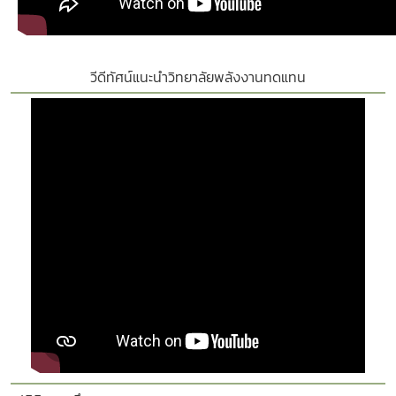
วีดีทัศน์แนะนำวิทยาลัยพลังงานทดแทน