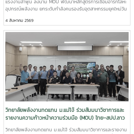
แรงงานลำพูน ลงนาม MOU พัฒนาหลักสูตรการเชื่อมอาร์กโลหะ
ประยุกต์ใช้แพลตฟอร์ม AppTech เพื่อถ่ายทอดองค์ความรู้และ
อุปกรณ์พลังงาน ยกระดับกำลังคนรองรับอุตสาหกรรมยุคใหม่วัน
เชื่อมโยงเครือข่าย - การแลกเปลี่ยนประสบการณ์ระหว่างสถาบัน
อังคารที่ 4 สิงหาคม 2569 มหาวิทยาลัยแม่โจ้ โดย วิทยาลัย
การศึกษา หน่วยงานภาครัฐ และภาคีเครือข่ายด้านการพัฒนา
4 สิงหาคม 2569
พลังงานทดแทน ร่วมกับ สำนักงานพัฒนาฝีมือแรงงานลำพูน จัด
ชุมชน การเข้าร่วมประชุมครั้งนี้นับเป็นโอกาสสำคัญในการติดตาม
พิธีลงนามบันทึกความเข้าใจความร่วมมือทางวิชาการ
ทิศทางการพัฒนาเทคโนโลยีที่เหมาะสมของประเทศ พร้อมแลก
(Memorandum of Understanding : MOU) ณ ห้องประชุมรวง
เปลี่ยนองค์ความรู้กับเครือข่ายผู้เชี่ยวชาญ ซึ่งสามารถนำมา
ผึ้ง ชั้น 5 สำนักงานมหาวิทยาลัย มหาวิทยาลัยแม่โจ้ พิธีลงนามได้
ประยุกต์ใช้ในการสนับสนุนพันธกิจของวิทยาลัยพลังงานทดแทน
รับเกียรติจาก ผู้ช่วยศาสตราจารย์ ดร.สุริยจรัส เตชะตันมีนสกุล
ทั้งด้านการวิจัย การบริการวิชาการ และการถ่ายทอดเทคโนโลยีสู่
รองอธิการบดีมหาวิทยาลัยแม่โจ้ (ผู้แทนอธิการบดี) และ นายก
ชุมชน เพื่อยกระดับคุณภาพชีวิตของประชาชนและสร้างการ
ษิดิจ ทับทิม ผู้อำนวยการสำนักงานพัฒนาฝีมือแรงงานลำพูน
พัฒนาที่ยั่งยืนวิทยาลัยพลังงานทดแทน มหาวิทยาลัยแม่โจ้ มุ่งมั่น
เป็นผู้ลงนามร่วมกัน โดยมี ผู้ช่วยศาสตราจารย์ ดร.นิกราน หอม
พัฒนาองค์ความรู้และนวัตกรรมด้านพลังงานและเทคโนโลยีที่
ดวง คณบดีวิทยาลัยพลังงานทดแทน มหาวิทยาลัยแม่โจ้และ นาย
เหมาะสม เพื่อสร้างผลกระทบเชิงบวกต่อสังคม ชุมชน และ
เกรียงศักดิ์ ธรรมวัตร ผู้อำนวยการกลุ่มงานพัฒนาฝีมือแรงงาน
เศรษฐกิจฐานราก พร้อมขับเคลื่อนการพัฒนาประเทศสู่ความ
ร่วมลงนามเป็นพยาน ความร่วมมือในครั้งนี้มีเป้าหมายในการ
ยั่งยืน
พัฒนาและปรับปรุงหลักสูตร “การเชื่อมอาร์กโลหะอุปกรณ์ทาง
พลังงานและอุตสาหกรรมด้วยมือ” ให้สอดคล้องกับมาตรฐาน
วิทยาลัยพลังงานทดแทน ม.แม่โจ้ ร่วมสัมมนาวิชาการและ
วิชาชีพและความต้องการของภาคอุตสาหกรรม พร้อมทั้งร่วมกัน
รายงานความก้าวหน้าความร่วมมือ (MOU) ไทย–สปป.ลาว
จัดฝึกอบรมและทดสอบมาตรฐานฝีมือแรงงานให้แก่ นักศึกษา
ขับเคลื่อนเครือข่ายวิชาการสู่การพัฒนาที่ยั่งยืน
วิทยาลัยพลังงานทดแทน ม.แม่โจ้ ร่วมสัมมนาวิชาการและรายงาน
แรงงาน และผู้สนใจทั่วไป เพื่อยกระดับทักษะวิชาชีพและเพิ่มขีด