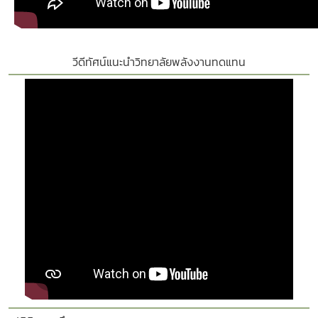
วีดีทัศน์แนะนำวิทยาลัยพลังงานทดแทน