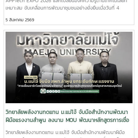
APPTech EXPO 2026 แลกเปลี่ยนองค์ความรู้ด้านเทคโนโลยีที่
เหมาะสม ขับเคลื่อนการพัฒนาชุมชนอย่างยั่งยืนเมื่อวันที่ 4
สิงหาคม 2569 ผู้ช่วยศาสตราจารย์ ดร.สราวุธ พลวงษ์ศรี และผู้
5 สิงหาคม 2569
ช่วยศาสตราจารย์ ดร.ภคมน ปินตานา อาจารย์ประจำวิทยาลัย
พลังงานทดแทน มหาวิทยาลัยแม่โจ้ เข้าร่วมการประชุม APPTech
EXPO 2026 : พลังเทคโนโลยีที่เหมาะสม เพื่อการพัฒนาชุมชน
พื้นที่ “สร้างนวัตกรชุมชน ขับเคลื่อนเศรษฐกิจฐานรากอย่าง
ยั่งยืน” ณ โรงแรมเซ็นทารา แกรนด์ แอท เซ็นทรัลพลาซา
ลาดพร้าว กรุงเทพมหานครภายในงานมีการนำเสนอแนวคิดและ
แนวทางการขับเคลื่อน Appropriate Technology (AppTech)
เพื่อยกระดับเศรษฐกิจฐานราก โดยมุ่งเชื่อมโยงองค์ความรู้จาก
สถาบันการศึกษาสู่การใช้ประโยชน์ในชุมชน ผ่านการพัฒนา
เทคโนโลยีที่เหมาะสม การสร้างนวัตกรชุมชน และการพัฒนา
แพลตฟอร์ม AppTech ซึ่งเป็นระบบสนับสนุนการถ่ายทอด
เทคโนโลยี การเชื่อมโยงเครือข่ายความร่วมมือ และการสร้าง
โอกาสในการเพิ่มรายได้ให้แก่ประชาชนอย่างยั่งยืนประเด็นสำคัญ
วิทยาลัยพลังงานทดแทน ม.แม่โจ้ จับมือสำนักงานพัฒนา
ภายในงาน ประกอบด้วย - การพัฒนาเทคโนโลยีที่เหมาะสม
ฝีมือแรงงานลำพูน ลงนาม MOU พัฒนาหลักสูตรการเชื่อ
(Appropriate Technology) เพื่อการพัฒนาชุมชน- การสร้าง
มอาร์กโลหะอุปกรณ์พลังงาน ยกระดับกำลังคนรองรับ
วิทยาลัยพลังงานทดแทน ม.แม่โจ้ จับมือสำนักงานพัฒนาฝีมือ
และพัฒนานวัตกรชุมชนเพื่อขับเคลื่อนเศรษฐกิจฐานราก - การ
อุตสาหกรรมยุคใหม่