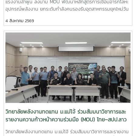
แรงงานลำพูน ลงนาม MOU พัฒนาหลักสูตรการเชื่อมอาร์กโลหะ
ประยุกต์ใช้แพลตฟอร์ม AppTech เพื่อถ่ายทอดองค์ความรู้และ
อุปกรณ์พลังงาน ยกระดับกำลังคนรองรับอุตสาหกรรมยุคใหม่วัน
เชื่อมโยงเครือข่าย - การแลกเปลี่ยนประสบการณ์ระหว่างสถาบัน
อังคารที่ 4 สิงหาคม 2569 มหาวิทยาลัยแม่โจ้ โดย วิทยาลัย
การศึกษา หน่วยงานภาครัฐ และภาคีเครือข่ายด้านการพัฒนา
4 สิงหาคม 2569
พลังงานทดแทน ร่วมกับ สำนักงานพัฒนาฝีมือแรงงานลำพูน จัด
ชุมชน การเข้าร่วมประชุมครั้งนี้นับเป็นโอกาสสำคัญในการติดตาม
พิธีลงนามบันทึกความเข้าใจความร่วมมือทางวิชาการ
ทิศทางการพัฒนาเทคโนโลยีที่เหมาะสมของประเทศ พร้อมแลก
(Memorandum of Understanding : MOU) ณ ห้องประชุมรวง
เปลี่ยนองค์ความรู้กับเครือข่ายผู้เชี่ยวชาญ ซึ่งสามารถนำมา
ผึ้ง ชั้น 5 สำนักงานมหาวิทยาลัย มหาวิทยาลัยแม่โจ้ พิธีลงนามได้
ประยุกต์ใช้ในการสนับสนุนพันธกิจของวิทยาลัยพลังงานทดแทน
รับเกียรติจาก ผู้ช่วยศาสตราจารย์ ดร.สุริยจรัส เตชะตันมีนสกุล
ทั้งด้านการวิจัย การบริการวิชาการ และการถ่ายทอดเทคโนโลยีสู่
รองอธิการบดีมหาวิทยาลัยแม่โจ้ (ผู้แทนอธิการบดี) และ นายก
ชุมชน เพื่อยกระดับคุณภาพชีวิตของประชาชนและสร้างการ
ษิดิจ ทับทิม ผู้อำนวยการสำนักงานพัฒนาฝีมือแรงงานลำพูน
พัฒนาที่ยั่งยืนวิทยาลัยพลังงานทดแทน มหาวิทยาลัยแม่โจ้ มุ่งมั่น
เป็นผู้ลงนามร่วมกัน โดยมี ผู้ช่วยศาสตราจารย์ ดร.นิกราน หอม
พัฒนาองค์ความรู้และนวัตกรรมด้านพลังงานและเทคโนโลยีที่
ดวง คณบดีวิทยาลัยพลังงานทดแทน มหาวิทยาลัยแม่โจ้และ นาย
เหมาะสม เพื่อสร้างผลกระทบเชิงบวกต่อสังคม ชุมชน และ
เกรียงศักดิ์ ธรรมวัตร ผู้อำนวยการกลุ่มงานพัฒนาฝีมือแรงงาน
เศรษฐกิจฐานราก พร้อมขับเคลื่อนการพัฒนาประเทศสู่ความ
ร่วมลงนามเป็นพยาน ความร่วมมือในครั้งนี้มีเป้าหมายในการ
ยั่งยืน
พัฒนาและปรับปรุงหลักสูตร “การเชื่อมอาร์กโลหะอุปกรณ์ทาง
พลังงานและอุตสาหกรรมด้วยมือ” ให้สอดคล้องกับมาตรฐาน
วิทยาลัยพลังงานทดแทน ม.แม่โจ้ ร่วมสัมมนาวิชาการและ
วิชาชีพและความต้องการของภาคอุตสาหกรรม พร้อมทั้งร่วมกัน
รายงานความก้าวหน้าความร่วมมือ (MOU) ไทย–สปป.ลาว
จัดฝึกอบรมและทดสอบมาตรฐานฝีมือแรงงานให้แก่ นักศึกษา
ขับเคลื่อนเครือข่ายวิชาการสู่การพัฒนาที่ยั่งยืน
วิทยาลัยพลังงานทดแทน ม.แม่โจ้ ร่วมสัมมนาวิชาการและรายงาน
แรงงาน และผู้สนใจทั่วไป เพื่อยกระดับทักษะวิชาชีพและเพิ่มขีด