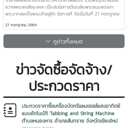
หมายในการส่งเสริมการใช้พลังงานทดแทน เพิ่มการเข้าถึง
พลังงานสะอาด เพื่อยกระดับคุณภาพชีวิตของประชาชน พร้อม
ถวายพระพรชัยมงคล เนื่องในโอกาสวันเฉลิมพระชนมพรรษา
พลังงานสะอาด ลดผลกระทบจากการเปลี่ยนแปลงสภาพภูมิ
ร่วมสร้างสังคมที่เป็นมิตรต่อสิ่งแวดล้อม และก้าวสู่การพัฒนาที่
พระบาทสมเด็จพระเจ้าอยู่หัว รัชกาลที่ 10เมื่อวันที่ 27 กรกฎาคม
อากาศ และยกระดับคุณภาพชีวิตของชุมชน พร้อมสร้างต้นแบบ
ยั่งยืนร่วมกันในอนาคต
2569 วิทยาลัยพลังงานทดแทน มหาวิทยาลัยแม่โจ้ นำโดย ผู้ช่วย
การพัฒนาที่ยั่งยืนที่สามารถขยายผลไปยังพื้นที่อื่นในอนาคต การ
27 กรกฎาคม 2569
ศาสตราจารย์.ดร.ธเนศ ชัยชนะ รองคณบดีฝ่ายวิชาการและพัฒนา
ดำเนินกิจกรรมในครั้งนี้สะท้อนถึงความมุ่งมั่นของวิทยาลัย
นักศึกษา พร้อมด้วยบุคลากรวิทยาลัยพลังงานทดแทน เป็น
พลังงานทดแทน มหาวิทยาลัยแม่โจ้ ในการนำองค์ความรู้
ดูข่าวทั้งหมด
ตัวแทนเข้าร่วมพิธี จุดเทียนชัยถวายพระพรชัยมงคล เนื่องใน
เทคโนโลยี และนวัตกรรมด้านพลังงานทดแทนไปสร้างประโยชน์แก่
โอกาสวันเฉลิมพระชนมพรรษา พระบาทสมเด็จพระวชิรเกล้าเจ้าอยู่
สังคม พร้อมส่งเสริมความร่วมมือทางวิชาการระหว่างประเทศไทย
หัว ณ อาคารแผ่พืช มหาวิทยาลัยแม่โจ้ เพื่อร่วมแสดงออกถึง
และ สปป.ลาว เพื่อร่วมกันขับเคลื่อนการพัฒนาที่ยั่งยืนในระดับ
ความจงรักภักดี และสำนึกในพระมหากรุณาธิคุณอันหาที่สุด
ภูมิภาคพลังงานสะอาด สร้างโอกาส พัฒนาคุณภาพชีวิต และ
ข่าวจัดซื้อจัดจ้าง/
มิได้ ภายในพิธี ผู้เข้าร่วมได้ร่วมกันถวายราชสดุดี กล่าวถวาย
เชื่อมโยงความร่วมมือสู่อนาคตที่ยั่งยืน ไม่เอาอิโมจิ
พระพรชัยมงคล และจุดเทียนชัยถวายพระพร ท่ามกลาง
ประกวดราคา
บรรยากาศที่เปี่ยมด้วยความสง่างาม ความสามัคคี และความภาค
ภูมิใจของพสกนิกรชาวไทยทุกหมู่เหล่า การเข้าร่วมกิจกรรมในครั้ง
นี้ สะท้อนถึงความมุ่งมั่นของวิทยาลัยพลังงานทดแทนในการส่ง
เสริมคุณธรรม จริยธรรม และการมีส่วนร่วมในกิจกรรมสำคัญ
ประกวดราคาซื้อเครื่องบัดกรีแผงเซลล์แสงอาทิตย์
ของชาติ พร้อมทั้งร่วมสืบสานและเทิดทูนสถาบันพระมหากษัตริย์
แบบอัตโนมัติ Tabbing and String Machine
ซึ่งเป็นศูนย์รวมจิตใจของปวงชนชาวไทย
ตำบลหนองหาร อำเภอสันทราย จังหวัดเชียงใหม่