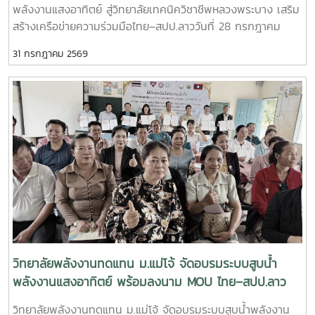
พลังงานแสงอาทิตย์ สู่วิทยาลัยเทคนิควิชาชีพหลวงพระบาง เสริม
มา- ร่วมวางแผนการดำเนินงานด้านการศึกษา งานวิจัย และการ
สร้างเครือข่ายความร่วมมือไทย–สปป.ลาววันที่ 28 กรกฎาคม
บริการวิชาการในระยะต่อไป เสริมสร้างเครือข่ายความร่วมมือ
2569 วิทยาลัยพลังงานทดแทน มหาวิทยาลัยแม่โจ้ นำโดย ผู้ช่วย
ระหว่างสถาบันการศึกษา หน่วยงานภาครัฐ และภาคีเครือข่ายของ
31 กรกฎาคม 2569
ศาสตราจารย์ ดร.นิกราน หอมดวง คณบดีวิทยาลัยพลังงาน
ทั้งสองประเทศ เพื่อยกระดับการพัฒนาทรัพยากรมนุษย์และ
ทดแทน พร้อมด้วย ผู้ช่วยศาสตราจารย์ ดร.กิตติกร สาสุจิตต์
นวัตกรรมด้านพลังงานสะอาด- การประชุมสัมมนาครั้งนี้สะท้อน
รองคณบดีฝ่ายบริหาร, ผู้ช่วยศาสตราจารย์ ดร.ยิ่งรักษ์ อรรถเวช
ถึงความมุ่งมั่นของทุกภาคส่วนในการร่วมกันขับเคลื่อนการใช้
กุล รองคณบดีฝ่ายวิจัยและบริการวิชาการ คณาจารย์ และ
พลังงานทดแทน การพัฒนางานวิจัย และการถ่ายทอดองค์ความรู้
บุคลากร ลงพื้นที่จัดกิจกรรมบริการวิชาการนานาชาติ ณ
สู่สังคม พร้อมส่งเสริมความร่วมมือทางวิชาการระหว่าง
วิทยาลัยเทคนิควิชาชีพหลวงพระบาง แขวงหลวงพระบาง
ประเทศไทยและ สปป.ลาว ให้สามารถต่อยอดสู่การพัฒนาชุมชน
สาธารณรัฐประชาธิปไตยประชาชนลาว กิจกรรมจัดขึ้นภายใต้
สังคม และสิ่งแวดล้อมอย่างยั่งยืนในระดับนานาชาติ วิทยาลัย
โครงการ “การใช้พลังงานทดแทนเพื่อการปรับตัวต่อการ
พลังงานทดแทน มหาวิทยาลัยแม่โจ้ ยังคงเดินหน้าสร้างเครือข่าย
เปลี่ยนแปลงสภาพภูมิอากาศ” โดยมุ่งถ่ายทอดองค์ความรู้ด้าน
ความร่วมมือกับพันธมิตรทั้งในและต่างประเทศ เพื่อร่วมพัฒนา
พลังงานแสงอาทิตย์ ทั้งภาคทฤษฎีและภาคปฏิบัติ เพื่อพัฒนา
องค์ความรู้ เทคโนโลยี และนวัตกรรมด้านพลังงานสะอาด อันเป็น
ศักยภาพของผู้บริหาร คณาจารย์ บุคลากร และนักศึกษา ให้
รากฐานสำคัญของการพัฒนาที่ยั่งยืนในภูมิภาคอาเซียน
สามารถประยุกต์ใช้เทคโนโลยีพลังงานทดแทนได้อย่างมี
ประสิทธิภาพและเกิดประโยชน์สูงสุด กิจกรรมสำคัญ ประกอบ
วิทยาลัยพลังงานทดแทน ม.แม่โจ้ จัดอบรมระบบสูบน้ำ
ด้วย- บรรยายหลักการทำงานของระบบผลิตไฟฟ้าพลังงานแสง
พลังงานแสงอาทิตย์ พร้อมลงนาม MOU ไทย–สปป.ลาว
อาทิตย์ และระบบสูบน้ำพลังงานแสงอาทิตย์- ฝึกปฏิบัติการติดตั้ง
ขับเคลื่อนความร่วมมือด้านพลังงานสะอาดและการพัฒนาที่
วิทยาลัยพลังงานทดแทน ม.แม่โจ้ จัดอบรมระบบสูบน้ำพลังงาน
ระบบสูบน้ำพลังงานแสงอาทิตย์ตามหลักวิชาการ- ถ่ายทอด