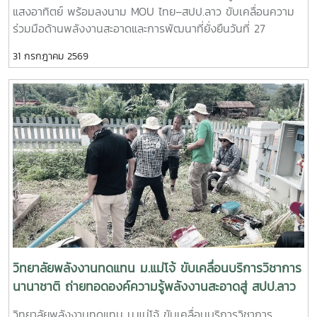
ยั่งยืน
แสงอาทิตย์ พร้อมลงนาม MOU ไทย–สปป.ลาว ขับเคลื่อนความ
เทคนิคการตรวจสอบ การใช้งาน และการบำรุงรักษาระบบ เพื่อ
ร่วมมือด้านพลังงานสะอาดและการพัฒนาที่ยั่งยืนวันที่ 27
เพิ่มประสิทธิภาพและยืดอายุการใช้งานของอุปกรณ์- แลกเปลี่ยน
กรกฎาคม 2569 วิทยาลัยพลังงานทดแทน มหาวิทยาลัยแม่โจ้ จัด
องค์ความรู้และประสบการณ์ระหว่างคณาจารย์ นักศึกษา และผู้เข้า
31 กรกฎาคม 2569
กิจกรรมบริการวิชาการนานาชาติ ภายใต้โครงการ “การใช้
ร่วมกิจกรรม เพื่อสร้างเครือข่ายความร่วมมือด้านพลังงาน
พลังงานทดแทนเพื่อการปรับตัวต่อการเปลี่ยนแปลงสภาพภูมิ
ทดแทนระหว่างประเทศไทยและ สปป.ลาว- การดำเนินกิจกรรม
อากาศ” ณ โรงเรียนประถมสมบูรณ์พุเหล็กเจริญ แขวงหลวงพระ
ครั้งนี้มีเป้าหมายเพื่อเสริมสร้างศักยภาพบุคลากรด้านอาชีวศึกษา
บาง สาธารณรัฐประชาธิปไตยประชาชนลาวการดำเนินงานครั้งนี้
ส่งเสริมการเรียนรู้จากการลงมือปฏิบัติจริง และสนับสนุนการ
นำโดย ผู้ช่วยศาสตราจารย์ ดร.นิกราน หอมดวง คณบดีวิทยาลัย
ประยุกต์ใช้เทคโนโลยีพลังงานสะอาดในสถานศึกษาและชุมชน ซึ่งจะ
พลังงานทดแทน พร้อมด้วย ผู้ช่วยศาสตราจารย์ ดร.กิตติกร สาสุ
ช่วยลดต้นทุนด้านพลังงาน เพิ่มโอกาสในการเข้าถึงพลังงาน
จิตต์ รองคณบดีฝ่ายบริหาร และ ผู้ช่วยศาสตราจารย์ ดร.ยิ่งรักษ์
สะอาด และรองรับการพัฒนาเศรษฐกิจและสังคมอย่างยั่งยืน
อรรถเวชกุล รองคณบดีฝ่ายวิจัยและบริการวิชาการ พร้อมคณะผู้
วิทยาลัยพลังงานทดแทน มหาวิทยาลัยแม่โจ้ ยังคงมุ่งมั่นขับ
บริหาร คณาจารย์ บุคลากร และนักศึกษาระดับบัณฑิตศึกษา โดย
เคลื่อนพันธกิจด้านการบริการวิชาการสู่ระดับนานาชาติ ถ่ายทอด
มีครู บุคลากร และผู้แทนจากหน่วยงานภาครัฐและสถาบันการ
องค์ความรู้ เทคโนโลยี และนวัตกรรมด้านพลังงานทดแทน เพื่อ
ศึกษาของไทยและ สปป.ลาว เข้าร่วมกิจกรรมอย่างพร้อมเพรียง -
สร้างเครือข่ายความร่วมมือทางวิชาการ พัฒนาศักยภาพกำลังคน
ภาคเช้า จัดอบรมเชิงปฏิบัติการด้าน ระบบสูบน้ำพลังงานแสง
และร่วมกันสร้างอนาคตที่เป็นมิตรต่อสิ่งแวดล้อมอย่างยั่งยืน
อาทิตย์ เพื่อถ่ายทอดองค์ความรู้ให้แก่ครู บุคลากร และผู้เข้าร่วม
วิทยาลัยพลังงานทดแทน ม.แม่โจ้ ขับเคลื่อนบริการวิชาการ
อบรม ให้สามารถติดตั้ง ใช้งาน และบำรุงรักษาระบบได้อย่างถูก
นานาชาติ ถ่ายทอดองค์ความรู้พลังงานสะอาดสู่ สปป.ลาว
ต้องและมีประสิทธิภาพ- ภาคบ่าย จัดอบรมในหัวข้อ “การลดโลก
วิทยาลัยพลังงานทดแทน ม.แม่โจ้ ขับเคลื่อนบริการวิชาการ