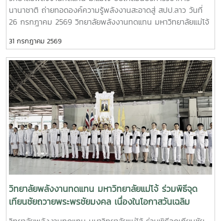
ร้อนด้วยพลังงานทดแทน” โดยมี ผู้ช่วยศาสตราจารย์ ดร.ยิ่งรักษ์
นานาชาติ ถ่ายทอดองค์ความรู้พลังงานสะอาดสู่ สปป.ลาว วันที่
อรรถเวชกุล เป็นวิทยากร ถ่ายทอดความรู้เกี่ยวกับการประยุกต์ใช้
26 กรกฎาคม 2569 วิทยาลัยพลังงานทดแทน มหาวิทยาลัยแม่โจ้
พลังงานทดแทนเพื่อการพัฒนาชุมชนและการรับมือกับการ
นำโดยคณะผู้บริหาร คณาจารย์ บุคลากร และนักศึกษาระดับ
เปลี่ยนแปลงสภาพภูมิอากาศ พร้อมกิจกรรมฝึกปฏิบัติจริง เพื่อ
31 กรกฎาคม 2569
บัณฑิตศึกษา ลงพื้นที่ โรงเรียนประถมสมบูรณ์พูเหล็กเจริญ
เสริมสร้างทักษะและความมั่นใจในการนำองค์ความรู้ไปใช้ประโยชน์
แขวงหลวงพระบาง สาธารณรัฐประชาธิปไตยประชาชนลาว เพื่อ
หัวข้อสำคัญในการอบรม ประกอบด้วย- การติดตั้งระบบสูบน้ำ
ดำเนิน โครงการบริการวิชาการนานาชาติ ภายใต้หัวข้อ “การใช้
พลังงานแสงอาทิตย์อย่างถูกต้อง- หลักการทำงาน การใช้งาน
พลังงานทดแทนเพื่อการปรับตัวต่อการเปลี่ยนแปลงสภาพภูมิ
และการบำรุงรักษาระบบ - การประยุกต์ใช้พลังงานทดแทนเพื่อ
อากาศ” การดำเนินงานครั้งนี้มุ่งถ่ายทอดองค์ความรู้ควบคู่กับ
การพัฒนาชุมชนและการปรับตัวต่อการเปลี่ยนแปลงสภาพภูมิ
การลงมือปฏิบัติจริง โดยคณะวิทยากรได้ร่วมทำงานกับครู
อากาศ การฝึกปฏิบัติจริง เพื่อเสริมสร้างทักษะในการใช้งานระบบ
บุคลากร และชุมชนในพื้นที่ เพื่อพัฒนาระบบพลังงานสะอาดให้
ภายหลังการอบรม ได้มีพิธีลงนาม บันทึกข้อตกลงความร่วมมือ
สามารถนำไปใช้งานได้อย่างมีประสิทธิภาพและเกิดความยั่งยืน
(Memorandum of Understanding : MOU) ระหว่างหน่วยงาน
กิจกรรมสำคัญประกอบด้วย - ติดตั้งระบบสูบน้ำพลังงานแสง
จากประเทศไทยและสาธารณรัฐประชาธิปไตยประชาชนลาว เพื่อ
อาทิตย์สำหรับใช้งานภายในโรงเรียน - ถ่ายทอดความรู้เกี่ยวกับ
สร้างเครือข่ายความร่วมมือด้านวิชาการ การวิจัยและนวัตกรรม
หลักการออกแบบ การทำงาน และองค์ประกอบของระบบสูบน้ำ
การพัฒนาหลักสูตร การฝึกอบรม การพัฒนาบุคลากร และการ
พลังงานแสงอาทิตย์ - ฝึกปฏิบัติการติดตั้ง การใช้งาน และการ
ส่งเสริมโรงเรียนต้นแบบด้านสิ่งแวดล้อมและพลังงานสะอาดใน
บำรุงรักษาระบบร่วมกับครูและผู้เข้าร่วมกิจกรรม - สร้างการมี
วิทยาลัยพลังงานทดแทน มหาวิทยาลัยแม่โจ้ ร่วมพิธีจุด
พื้นที่แขวงหลวงพระบางความร่วมมือครั้งนี้นับเป็นอีกก้าวสำคัญ
ส่วนร่วมระหว่างสถาบันการศึกษา หน่วยงานภาครัฐ และชุมชน
เทียนชัยถวายพระพรชัยมงคล เนื่องในโอกาสวันเฉลิม
ของการเชื่อมโยงเครือข่ายระหว่างประเทศไทยและ สปป.ลาว ใน
เพื่อให้สามารถบริหารจัดการระบบได้ด้วยตนเอง โครงการนี้มีเป้า
การขับเคลื่อนการพัฒนาทรัพยากรมนุษย์ การศึกษา และการใช้
พระชนมพรรษา พระบาทสมเด็จพระเจ้าอยู่หัว รัชกาลที่ 10
วิทยาลัยพลังงานทดแทน มหาวิทยาลัยแม่โจ้ ร่วมพิธีจุดเทียนชัย