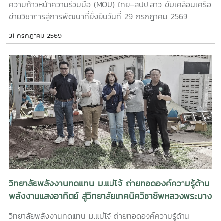
ความก้าวหน้าความร่วมมือ (MOU) ไทย–สปป.ลาว ขับเคลื่อนเครือ
ความสามารถของกำลังคนไทยความร่วมมือครอบคลุมการดำเนิน
ข่ายวิชาการสู่การพัฒนาที่ยั่งยืนวันที่ 29 กรกฎาคม 2569
งานในด้านต่าง ๆ ได้แก่- พัฒนาและปรับปรุงหลักสูตรให้
วิทยาลัยพลังงานทดแทน มหาวิทยาลัยแม่โจ้ นำโดย ผู้ช่วย
สอดคล้องกับมาตรฐานวิชาชีพ - จัดฝึกอบรมเชิงปฏิบัติการด้าน
31 กรกฎาคม 2569
ศาสตราจารย์ ดร.นิกราน หอมดวง คณบดีวิทยาลัยพลังงาน
การเชื่อมอาร์กโลหะอุปกรณ์พลังงานและอุตสาหกรรม - ทดสอบ
ทดแทน พร้อมด้วย ผู้ช่วยศาสตราจารย์ ดร.กิตติกร สาสุจิตต์
มาตรฐานฝีมือแรงงานและรับรองสมรรถนะผู้ผ่านการอบรม-
รองคณบดีฝ่ายบริหาร, ผู้ช่วยศาสตราจารย์ ดร.ยิ่งรักษ์ อรรถเวช
พัฒนากำลังคนให้มีทักษะตรงตามความต้องการของสถาน
กุล รองคณบดีฝ่ายวิจัยและบริการวิชาการคณาจารย์ บุคลากร
ประกอบการและตลาดแรงงาน ความร่วมมือครั้งนี้สะท้อนถึง
และนักศึกษาระดับบัณฑิตศึกษา เข้าร่วมกิจกรรม สัมมนาวิชาการ
ความมุ่งมั่นของวิทยาลัยพลังงานทดแทน มหาวิทยาลัยแม่โจ้ ในกา
และการรายงานความก้าวหน้าความร่วมมือ (MOU) ระหว่าง
รบูรณาการความร่วมมือกับหน่วยงานภาครัฐ เพื่อผลิตและพัฒนา
มหาวิทยาลัยแม่โจ้และเครือข่ายสถาบันการศึกษาในแขวงหลวงพระ
กำลังคนที่มีศักยภาพ มีทักษะด้านวิชาชีพที่ได้มาตรฐาน และพร้อม
บาง สาธารณรัฐประชาธิปไตยประชาชนลาว การสัมมนาครั้งนี้จัด
รองรับการเปลี่ยนแปลงของภาคอุตสาหกรรมด้านพลังงานและ
ขึ้นเพื่อเป็นเวทีในการแลกเปลี่ยนองค์ความรู้ ติดตามผลการ
เทคโนโลยีในอนาคตวิทยาลัยพลังงานทดแทน มหาวิทยาลัยแม่โจ้
ดำเนินงานภายใต้บันทึกข้อตกลงความร่วมมือ (MOU) และร่วม
ยังคงเดินหน้าสร้างเครือข่ายความร่วมมือกับทุกภาคส่วน เพื่อยก
กำหนดแนวทางการพัฒนาความร่วมมือด้านการศึกษา การวิจัย
ระดับการศึกษา การพัฒนาทักษะวิชาชีพ และการผลิตบัณฑิต
และการบริการวิชาการระหว่างประเทศไทยและ สปป.ลาว ให้เกิด
คุณภาพ ตอบโจทย์การพัฒนาประเทศอย่างยั่งยืน
ความเข้มแข็งและต่อเนื่อง กิจกรรมสำคัญภายในงาน ประกอบ
วิทยาลัยพลังงานทดแทน ม.แม่โจ้ ถ่ายทอดองค์ความรู้ด้าน
ด้วย- แลกเปลี่ยนองค์ความรู้ด้านพลังงานทดแทน สิ่งแวดล้อม
พลังงานแสงอาทิตย์ สู่วิทยาลัยเทคนิควิชาชีพหลวงพระบาง
และการรับมือกับการเปลี่ยนแปลงสภาพภูมิอากาศ- รายงานผล
เสริมสร้างเครือข่ายความร่วมมือไทย–สปป.ลาว
วิทยาลัยพลังงานทดแทน ม.แม่โจ้ ถ่ายทอดองค์ความรู้ด้าน
การดำเนินงานและความก้าวหน้าของโครงการความร่วมมือที่ผ่าน