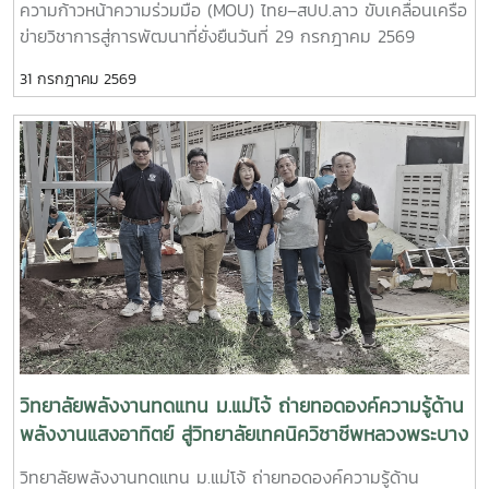
ความก้าวหน้าความร่วมมือ (MOU) ไทย–สปป.ลาว ขับเคลื่อนเครือ
ความสามารถของกำลังคนไทยความร่วมมือครอบคลุมการดำเนิน
ข่ายวิชาการสู่การพัฒนาที่ยั่งยืนวันที่ 29 กรกฎาคม 2569
งานในด้านต่าง ๆ ได้แก่- พัฒนาและปรับปรุงหลักสูตรให้
วิทยาลัยพลังงานทดแทน มหาวิทยาลัยแม่โจ้ นำโดย ผู้ช่วย
สอดคล้องกับมาตรฐานวิชาชีพ - จัดฝึกอบรมเชิงปฏิบัติการด้าน
31 กรกฎาคม 2569
ศาสตราจารย์ ดร.นิกราน หอมดวง คณบดีวิทยาลัยพลังงาน
การเชื่อมอาร์กโลหะอุปกรณ์พลังงานและอุตสาหกรรม - ทดสอบ
ทดแทน พร้อมด้วย ผู้ช่วยศาสตราจารย์ ดร.กิตติกร สาสุจิตต์
มาตรฐานฝีมือแรงงานและรับรองสมรรถนะผู้ผ่านการอบรม-
รองคณบดีฝ่ายบริหาร, ผู้ช่วยศาสตราจารย์ ดร.ยิ่งรักษ์ อรรถเวช
พัฒนากำลังคนให้มีทักษะตรงตามความต้องการของสถาน
กุล รองคณบดีฝ่ายวิจัยและบริการวิชาการคณาจารย์ บุคลากร
ประกอบการและตลาดแรงงาน ความร่วมมือครั้งนี้สะท้อนถึง
และนักศึกษาระดับบัณฑิตศึกษา เข้าร่วมกิจกรรม สัมมนาวิชาการ
ความมุ่งมั่นของวิทยาลัยพลังงานทดแทน มหาวิทยาลัยแม่โจ้ ในกา
และการรายงานความก้าวหน้าความร่วมมือ (MOU) ระหว่าง
รบูรณาการความร่วมมือกับหน่วยงานภาครัฐ เพื่อผลิตและพัฒนา
มหาวิทยาลัยแม่โจ้และเครือข่ายสถาบันการศึกษาในแขวงหลวงพระ
กำลังคนที่มีศักยภาพ มีทักษะด้านวิชาชีพที่ได้มาตรฐาน และพร้อม
บาง สาธารณรัฐประชาธิปไตยประชาชนลาว การสัมมนาครั้งนี้จัด
รองรับการเปลี่ยนแปลงของภาคอุตสาหกรรมด้านพลังงานและ
ขึ้นเพื่อเป็นเวทีในการแลกเปลี่ยนองค์ความรู้ ติดตามผลการ
เทคโนโลยีในอนาคตวิทยาลัยพลังงานทดแทน มหาวิทยาลัยแม่โจ้
ดำเนินงานภายใต้บันทึกข้อตกลงความร่วมมือ (MOU) และร่วม
ยังคงเดินหน้าสร้างเครือข่ายความร่วมมือกับทุกภาคส่วน เพื่อยก
กำหนดแนวทางการพัฒนาความร่วมมือด้านการศึกษา การวิจัย
ระดับการศึกษา การพัฒนาทักษะวิชาชีพ และการผลิตบัณฑิต
และการบริการวิชาการระหว่างประเทศไทยและ สปป.ลาว ให้เกิด
คุณภาพ ตอบโจทย์การพัฒนาประเทศอย่างยั่งยืน
ความเข้มแข็งและต่อเนื่อง กิจกรรมสำคัญภายในงาน ประกอบ
วิทยาลัยพลังงานทดแทน ม.แม่โจ้ ถ่ายทอดองค์ความรู้ด้าน
ด้วย- แลกเปลี่ยนองค์ความรู้ด้านพลังงานทดแทน สิ่งแวดล้อม
พลังงานแสงอาทิตย์ สู่วิทยาลัยเทคนิควิชาชีพหลวงพระบาง
และการรับมือกับการเปลี่ยนแปลงสภาพภูมิอากาศ- รายงานผล
เสริมสร้างเครือข่ายความร่วมมือไทย–สปป.ลาว
วิทยาลัยพลังงานทดแทน ม.แม่โจ้ ถ่ายทอดองค์ความรู้ด้าน
การดำเนินงานและความก้าวหน้าของโครงการความร่วมมือที่ผ่าน