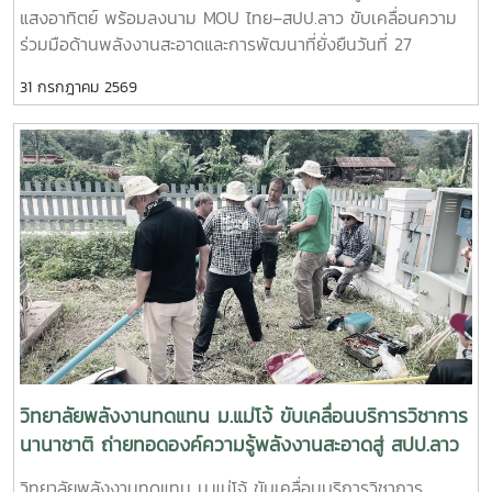
ยั่งยืน
แสงอาทิตย์ พร้อมลงนาม MOU ไทย–สปป.ลาว ขับเคลื่อนความ
เทคนิคการตรวจสอบ การใช้งาน และการบำรุงรักษาระบบ เพื่อ
ร่วมมือด้านพลังงานสะอาดและการพัฒนาที่ยั่งยืนวันที่ 27
เพิ่มประสิทธิภาพและยืดอายุการใช้งานของอุปกรณ์- แลกเปลี่ยน
กรกฎาคม 2569 วิทยาลัยพลังงานทดแทน มหาวิทยาลัยแม่โจ้ จัด
องค์ความรู้และประสบการณ์ระหว่างคณาจารย์ นักศึกษา และผู้เข้า
31 กรกฎาคม 2569
กิจกรรมบริการวิชาการนานาชาติ ภายใต้โครงการ “การใช้
ร่วมกิจกรรม เพื่อสร้างเครือข่ายความร่วมมือด้านพลังงาน
พลังงานทดแทนเพื่อการปรับตัวต่อการเปลี่ยนแปลงสภาพภูมิ
ทดแทนระหว่างประเทศไทยและ สปป.ลาว- การดำเนินกิจกรรม
อากาศ” ณ โรงเรียนประถมสมบูรณ์พุเหล็กเจริญ แขวงหลวงพระ
ครั้งนี้มีเป้าหมายเพื่อเสริมสร้างศักยภาพบุคลากรด้านอาชีวศึกษา
บาง สาธารณรัฐประชาธิปไตยประชาชนลาวการดำเนินงานครั้งนี้
ส่งเสริมการเรียนรู้จากการลงมือปฏิบัติจริง และสนับสนุนการ
นำโดย ผู้ช่วยศาสตราจารย์ ดร.นิกราน หอมดวง คณบดีวิทยาลัย
ประยุกต์ใช้เทคโนโลยีพลังงานสะอาดในสถานศึกษาและชุมชน ซึ่งจะ
พลังงานทดแทน พร้อมด้วย ผู้ช่วยศาสตราจารย์ ดร.กิตติกร สาสุ
ช่วยลดต้นทุนด้านพลังงาน เพิ่มโอกาสในการเข้าถึงพลังงาน
จิตต์ รองคณบดีฝ่ายบริหาร และ ผู้ช่วยศาสตราจารย์ ดร.ยิ่งรักษ์
สะอาด และรองรับการพัฒนาเศรษฐกิจและสังคมอย่างยั่งยืน
อรรถเวชกุล รองคณบดีฝ่ายวิจัยและบริการวิชาการ พร้อมคณะผู้
วิทยาลัยพลังงานทดแทน มหาวิทยาลัยแม่โจ้ ยังคงมุ่งมั่นขับ
บริหาร คณาจารย์ บุคลากร และนักศึกษาระดับบัณฑิตศึกษา โดย
เคลื่อนพันธกิจด้านการบริการวิชาการสู่ระดับนานาชาติ ถ่ายทอด
มีครู บุคลากร และผู้แทนจากหน่วยงานภาครัฐและสถาบันการ
องค์ความรู้ เทคโนโลยี และนวัตกรรมด้านพลังงานทดแทน เพื่อ
ศึกษาของไทยและ สปป.ลาว เข้าร่วมกิจกรรมอย่างพร้อมเพรียง -
สร้างเครือข่ายความร่วมมือทางวิชาการ พัฒนาศักยภาพกำลังคน
ภาคเช้า จัดอบรมเชิงปฏิบัติการด้าน ระบบสูบน้ำพลังงานแสง
และร่วมกันสร้างอนาคตที่เป็นมิตรต่อสิ่งแวดล้อมอย่างยั่งยืน
อาทิตย์ เพื่อถ่ายทอดองค์ความรู้ให้แก่ครู บุคลากร และผู้เข้าร่วม
วิทยาลัยพลังงานทดแทน ม.แม่โจ้ ขับเคลื่อนบริการวิชาการ
อบรม ให้สามารถติดตั้ง ใช้งาน และบำรุงรักษาระบบได้อย่างถูก
นานาชาติ ถ่ายทอดองค์ความรู้พลังงานสะอาดสู่ สปป.ลาว
ต้องและมีประสิทธิภาพ- ภาคบ่าย จัดอบรมในหัวข้อ “การลดโลก
วิทยาลัยพลังงานทดแทน ม.แม่โจ้ ขับเคลื่อนบริการวิชาการ