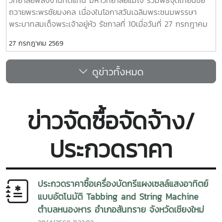
หมายในการส่งเสริมการใช้พลังงานทดแทน เพิ่มการเข้าถึง
พลังงานสะอาด เพื่อยกระดับคุณภาพชีวิตของประชาชน พร้อม
ถวายพระพรชัยมงคล เนื่องในโอกาสวันเฉลิมพระชนมพรรษา
พลังงานสะอาด ลดผลกระทบจากการเปลี่ยนแปลงสภาพภูมิ
ร่วมสร้างสังคมที่เป็นมิตรต่อสิ่งแวดล้อม และก้าวสู่การพัฒนาที่
พระบาทสมเด็จพระเจ้าอยู่หัว รัชกาลที่ 10เมื่อวันที่ 27 กรกฎาคม
อากาศ และยกระดับคุณภาพชีวิตของชุมชน พร้อมสร้างต้นแบบ
ยั่งยืนร่วมกันในอนาคต
2569 วิทยาลัยพลังงานทดแทน มหาวิทยาลัยแม่โจ้ นำโดย ผู้ช่วย
การพัฒนาที่ยั่งยืนที่สามารถขยายผลไปยังพื้นที่อื่นในอนาคต การ
27 กรกฎาคม 2569
ศาสตราจารย์.ดร.ธเนศ ชัยชนะ รองคณบดีฝ่ายวิชาการและพัฒนา
ดำเนินกิจกรรมในครั้งนี้สะท้อนถึงความมุ่งมั่นของวิทยาลัย
นักศึกษา พร้อมด้วยบุคลากรวิทยาลัยพลังงานทดแทน เป็น
พลังงานทดแทน มหาวิทยาลัยแม่โจ้ ในการนำองค์ความรู้
ดูข่าวทั้งหมด
ตัวแทนเข้าร่วมพิธี จุดเทียนชัยถวายพระพรชัยมงคล เนื่องใน
เทคโนโลยี และนวัตกรรมด้านพลังงานทดแทนไปสร้างประโยชน์แก่
โอกาสวันเฉลิมพระชนมพรรษา พระบาทสมเด็จพระวชิรเกล้าเจ้าอยู่
สังคม พร้อมส่งเสริมความร่วมมือทางวิชาการระหว่างประเทศไทย
หัว ณ อาคารแผ่พืช มหาวิทยาลัยแม่โจ้ เพื่อร่วมแสดงออกถึง
และ สปป.ลาว เพื่อร่วมกันขับเคลื่อนการพัฒนาที่ยั่งยืนในระดับ
ความจงรักภักดี และสำนึกในพระมหากรุณาธิคุณอันหาที่สุด
ภูมิภาคพลังงานสะอาด สร้างโอกาส พัฒนาคุณภาพชีวิต และ
ข่าวจัดซื้อจัดจ้าง/
มิได้ ภายในพิธี ผู้เข้าร่วมได้ร่วมกันถวายราชสดุดี กล่าวถวาย
เชื่อมโยงความร่วมมือสู่อนาคตที่ยั่งยืน ไม่เอาอิโมจิ
พระพรชัยมงคล และจุดเทียนชัยถวายพระพร ท่ามกลาง
ประกวดราคา
บรรยากาศที่เปี่ยมด้วยความสง่างาม ความสามัคคี และความภาค
ภูมิใจของพสกนิกรชาวไทยทุกหมู่เหล่า การเข้าร่วมกิจกรรมในครั้ง
นี้ สะท้อนถึงความมุ่งมั่นของวิทยาลัยพลังงานทดแทนในการส่ง
เสริมคุณธรรม จริยธรรม และการมีส่วนร่วมในกิจกรรมสำคัญ
ประกวดราคาซื้อเครื่องบัดกรีแผงเซลล์แสงอาทิตย์
ของชาติ พร้อมทั้งร่วมสืบสานและเทิดทูนสถาบันพระมหากษัตริย์
แบบอัตโนมัติ Tabbing and String Machine
ซึ่งเป็นศูนย์รวมจิตใจของปวงชนชาวไทย
ตำบลหนองหาร อำเภอสันทราย จังหวัดเชียงใหม่