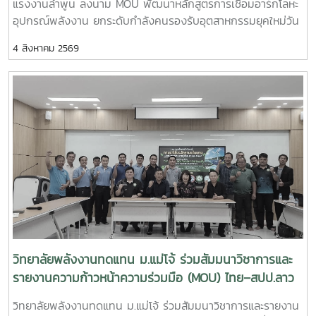
แรงงานลำพูน ลงนาม MOU พัฒนาหลักสูตรการเชื่อมอาร์กโลหะ
ประยุกต์ใช้แพลตฟอร์ม AppTech เพื่อถ่ายทอดองค์ความรู้และ
อุปกรณ์พลังงาน ยกระดับกำลังคนรองรับอุตสาหกรรมยุคใหม่วัน
เชื่อมโยงเครือข่าย - การแลกเปลี่ยนประสบการณ์ระหว่างสถาบัน
อังคารที่ 4 สิงหาคม 2569 มหาวิทยาลัยแม่โจ้ โดย วิทยาลัย
การศึกษา หน่วยงานภาครัฐ และภาคีเครือข่ายด้านการพัฒนา
4 สิงหาคม 2569
พลังงานทดแทน ร่วมกับ สำนักงานพัฒนาฝีมือแรงงานลำพูน จัด
ชุมชน การเข้าร่วมประชุมครั้งนี้นับเป็นโอกาสสำคัญในการติดตาม
พิธีลงนามบันทึกความเข้าใจความร่วมมือทางวิชาการ
ทิศทางการพัฒนาเทคโนโลยีที่เหมาะสมของประเทศ พร้อมแลก
(Memorandum of Understanding : MOU) ณ ห้องประชุมรวง
เปลี่ยนองค์ความรู้กับเครือข่ายผู้เชี่ยวชาญ ซึ่งสามารถนำมา
ผึ้ง ชั้น 5 สำนักงานมหาวิทยาลัย มหาวิทยาลัยแม่โจ้ พิธีลงนามได้
ประยุกต์ใช้ในการสนับสนุนพันธกิจของวิทยาลัยพลังงานทดแทน
รับเกียรติจาก ผู้ช่วยศาสตราจารย์ ดร.สุริยจรัส เตชะตันมีนสกุล
ทั้งด้านการวิจัย การบริการวิชาการ และการถ่ายทอดเทคโนโลยีสู่
รองอธิการบดีมหาวิทยาลัยแม่โจ้ (ผู้แทนอธิการบดี) และ นายก
ชุมชน เพื่อยกระดับคุณภาพชีวิตของประชาชนและสร้างการ
ษิดิจ ทับทิม ผู้อำนวยการสำนักงานพัฒนาฝีมือแรงงานลำพูน
พัฒนาที่ยั่งยืนวิทยาลัยพลังงานทดแทน มหาวิทยาลัยแม่โจ้ มุ่งมั่น
เป็นผู้ลงนามร่วมกัน โดยมี ผู้ช่วยศาสตราจารย์ ดร.นิกราน หอม
พัฒนาองค์ความรู้และนวัตกรรมด้านพลังงานและเทคโนโลยีที่
ดวง คณบดีวิทยาลัยพลังงานทดแทน มหาวิทยาลัยแม่โจ้และ นาย
เหมาะสม เพื่อสร้างผลกระทบเชิงบวกต่อสังคม ชุมชน และ
เกรียงศักดิ์ ธรรมวัตร ผู้อำนวยการกลุ่มงานพัฒนาฝีมือแรงงาน
เศรษฐกิจฐานราก พร้อมขับเคลื่อนการพัฒนาประเทศสู่ความ
ร่วมลงนามเป็นพยาน ความร่วมมือในครั้งนี้มีเป้าหมายในการ
ยั่งยืน
พัฒนาและปรับปรุงหลักสูตร “การเชื่อมอาร์กโลหะอุปกรณ์ทาง
พลังงานและอุตสาหกรรมด้วยมือ” ให้สอดคล้องกับมาตรฐาน
วิทยาลัยพลังงานทดแทน ม.แม่โจ้ ร่วมสัมมนาวิชาการและ
วิชาชีพและความต้องการของภาคอุตสาหกรรม พร้อมทั้งร่วมกัน
รายงานความก้าวหน้าความร่วมมือ (MOU) ไทย–สปป.ลาว
จัดฝึกอบรมและทดสอบมาตรฐานฝีมือแรงงานให้แก่ นักศึกษา
ขับเคลื่อนเครือข่ายวิชาการสู่การพัฒนาที่ยั่งยืน
วิทยาลัยพลังงานทดแทน ม.แม่โจ้ ร่วมสัมมนาวิชาการและรายงาน
แรงงาน และผู้สนใจทั่วไป เพื่อยกระดับทักษะวิชาชีพและเพิ่มขีด