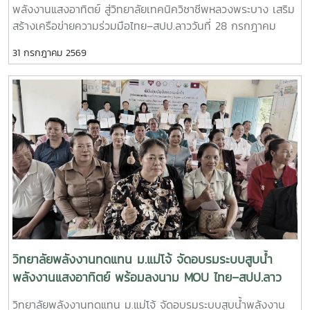
พลังงานแสงอาทิตย์ สู่วิทยาลัยเทคนิควิชาชีพหลวงพระบาง เสริม
มา- ร่วมวางแผนการดำเนินงานด้านการศึกษา งานวิจัย และการ
สร้างเครือข่ายความร่วมมือไทย–สปป.ลาววันที่ 28 กรกฎาคม
บริการวิชาการในระยะต่อไป เสริมสร้างเครือข่ายความร่วมมือ
2569 วิทยาลัยพลังงานทดแทน มหาวิทยาลัยแม่โจ้ นำโดย ผู้ช่วย
ระหว่างสถาบันการศึกษา หน่วยงานภาครัฐ และภาคีเครือข่ายของ
31 กรกฎาคม 2569
ศาสตราจารย์ ดร.นิกราน หอมดวง คณบดีวิทยาลัยพลังงาน
ทั้งสองประเทศ เพื่อยกระดับการพัฒนาทรัพยากรมนุษย์และ
ทดแทน พร้อมด้วย ผู้ช่วยศาสตราจารย์ ดร.กิตติกร สาสุจิตต์
นวัตกรรมด้านพลังงานสะอาด- การประชุมสัมมนาครั้งนี้สะท้อน
รองคณบดีฝ่ายบริหาร, ผู้ช่วยศาสตราจารย์ ดร.ยิ่งรักษ์ อรรถเวช
ถึงความมุ่งมั่นของทุกภาคส่วนในการร่วมกันขับเคลื่อนการใช้
กุล รองคณบดีฝ่ายวิจัยและบริการวิชาการ คณาจารย์ และ
พลังงานทดแทน การพัฒนางานวิจัย และการถ่ายทอดองค์ความรู้
บุคลากร ลงพื้นที่จัดกิจกรรมบริการวิชาการนานาชาติ ณ
สู่สังคม พร้อมส่งเสริมความร่วมมือทางวิชาการระหว่าง
วิทยาลัยเทคนิควิชาชีพหลวงพระบาง แขวงหลวงพระบาง
ประเทศไทยและ สปป.ลาว ให้สามารถต่อยอดสู่การพัฒนาชุมชน
สาธารณรัฐประชาธิปไตยประชาชนลาว กิจกรรมจัดขึ้นภายใต้
สังคม และสิ่งแวดล้อมอย่างยั่งยืนในระดับนานาชาติ วิทยาลัย
โครงการ “การใช้พลังงานทดแทนเพื่อการปรับตัวต่อการ
พลังงานทดแทน มหาวิทยาลัยแม่โจ้ ยังคงเดินหน้าสร้างเครือข่าย
เปลี่ยนแปลงสภาพภูมิอากาศ” โดยมุ่งถ่ายทอดองค์ความรู้ด้าน
ความร่วมมือกับพันธมิตรทั้งในและต่างประเทศ เพื่อร่วมพัฒนา
พลังงานแสงอาทิตย์ ทั้งภาคทฤษฎีและภาคปฏิบัติ เพื่อพัฒนา
องค์ความรู้ เทคโนโลยี และนวัตกรรมด้านพลังงานสะอาด อันเป็น
ศักยภาพของผู้บริหาร คณาจารย์ บุคลากร และนักศึกษา ให้
รากฐานสำคัญของการพัฒนาที่ยั่งยืนในภูมิภาคอาเซียน
สามารถประยุกต์ใช้เทคโนโลยีพลังงานทดแทนได้อย่างมี
ประสิทธิภาพและเกิดประโยชน์สูงสุด กิจกรรมสำคัญ ประกอบ
วิทยาลัยพลังงานทดแทน ม.แม่โจ้ จัดอบรมระบบสูบน้ำ
ด้วย- บรรยายหลักการทำงานของระบบผลิตไฟฟ้าพลังงานแสง
พลังงานแสงอาทิตย์ พร้อมลงนาม MOU ไทย–สปป.ลาว
อาทิตย์ และระบบสูบน้ำพลังงานแสงอาทิตย์- ฝึกปฏิบัติการติดตั้ง
ขับเคลื่อนความร่วมมือด้านพลังงานสะอาดและการพัฒนาที่
วิทยาลัยพลังงานทดแทน ม.แม่โจ้ จัดอบรมระบบสูบน้ำพลังงาน
ระบบสูบน้ำพลังงานแสงอาทิตย์ตามหลักวิชาการ- ถ่ายทอด