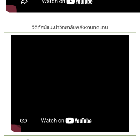
วีดีทัศน์แนะนำวิทยาลัยพลังงานทดแทน