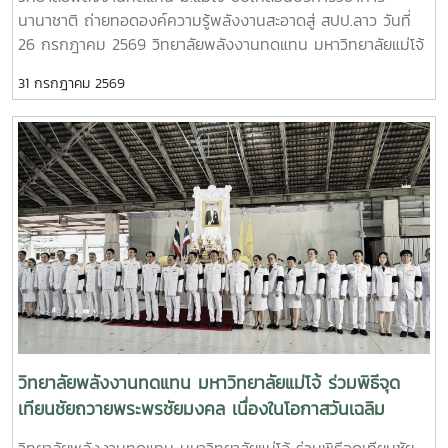
ร้อนด้วยพลังงานทดแทน” โดยมี ผู้ช่วยศาสตราจารย์ ดร.ยิ่งรักษ์
นานาชาติ ถ่ายทอดองค์ความรู้พลังงานสะอาดสู่ สปป.ลาว วันที่
อรรถเวชกุล เป็นวิทยากร ถ่ายทอดความรู้เกี่ยวกับการประยุกต์ใช้
26 กรกฎาคม 2569 วิทยาลัยพลังงานทดแทน มหาวิทยาลัยแม่โจ้
พลังงานทดแทนเพื่อการพัฒนาชุมชนและการรับมือกับการ
นำโดยคณะผู้บริหาร คณาจารย์ บุคลากร และนักศึกษาระดับ
เปลี่ยนแปลงสภาพภูมิอากาศ พร้อมกิจกรรมฝึกปฏิบัติจริง เพื่อ
31 กรกฎาคม 2569
บัณฑิตศึกษา ลงพื้นที่ โรงเรียนประถมสมบูรณ์พูเหล็กเจริญ
เสริมสร้างทักษะและความมั่นใจในการนำองค์ความรู้ไปใช้ประโยชน์
แขวงหลวงพระบาง สาธารณรัฐประชาธิปไตยประชาชนลาว เพื่อ
หัวข้อสำคัญในการอบรม ประกอบด้วย- การติดตั้งระบบสูบน้ำ
ดำเนิน โครงการบริการวิชาการนานาชาติ ภายใต้หัวข้อ “การใช้
พลังงานแสงอาทิตย์อย่างถูกต้อง- หลักการทำงาน การใช้งาน
พลังงานทดแทนเพื่อการปรับตัวต่อการเปลี่ยนแปลงสภาพภูมิ
และการบำรุงรักษาระบบ - การประยุกต์ใช้พลังงานทดแทนเพื่อ
อากาศ” การดำเนินงานครั้งนี้มุ่งถ่ายทอดองค์ความรู้ควบคู่กับ
การพัฒนาชุมชนและการปรับตัวต่อการเปลี่ยนแปลงสภาพภูมิ
การลงมือปฏิบัติจริง โดยคณะวิทยากรได้ร่วมทำงานกับครู
อากาศ การฝึกปฏิบัติจริง เพื่อเสริมสร้างทักษะในการใช้งานระบบ
บุคลากร และชุมชนในพื้นที่ เพื่อพัฒนาระบบพลังงานสะอาดให้
ภายหลังการอบรม ได้มีพิธีลงนาม บันทึกข้อตกลงความร่วมมือ
สามารถนำไปใช้งานได้อย่างมีประสิทธิภาพและเกิดความยั่งยืน
(Memorandum of Understanding : MOU) ระหว่างหน่วยงาน
กิจกรรมสำคัญประกอบด้วย - ติดตั้งระบบสูบน้ำพลังงานแสง
จากประเทศไทยและสาธารณรัฐประชาธิปไตยประชาชนลาว เพื่อ
อาทิตย์สำหรับใช้งานภายในโรงเรียน - ถ่ายทอดความรู้เกี่ยวกับ
สร้างเครือข่ายความร่วมมือด้านวิชาการ การวิจัยและนวัตกรรม
หลักการออกแบบ การทำงาน และองค์ประกอบของระบบสูบน้ำ
การพัฒนาหลักสูตร การฝึกอบรม การพัฒนาบุคลากร และการ
พลังงานแสงอาทิตย์ - ฝึกปฏิบัติการติดตั้ง การใช้งาน และการ
ส่งเสริมโรงเรียนต้นแบบด้านสิ่งแวดล้อมและพลังงานสะอาดใน
บำรุงรักษาระบบร่วมกับครูและผู้เข้าร่วมกิจกรรม - สร้างการมี
วิทยาลัยพลังงานทดแทน มหาวิทยาลัยแม่โจ้ ร่วมพิธีจุด
พื้นที่แขวงหลวงพระบางความร่วมมือครั้งนี้นับเป็นอีกก้าวสำคัญ
ส่วนร่วมระหว่างสถาบันการศึกษา หน่วยงานภาครัฐ และชุมชน
เทียนชัยถวายพระพรชัยมงคล เนื่องในโอกาสวันเฉลิม
ของการเชื่อมโยงเครือข่ายระหว่างประเทศไทยและ สปป.ลาว ใน
เพื่อให้สามารถบริหารจัดการระบบได้ด้วยตนเอง โครงการนี้มีเป้า
การขับเคลื่อนการพัฒนาทรัพยากรมนุษย์ การศึกษา และการใช้
พระชนมพรรษา พระบาทสมเด็จพระเจ้าอยู่หัว รัชกาลที่ 10
วิทยาลัยพลังงานทดแทน มหาวิทยาลัยแม่โจ้ ร่วมพิธีจุดเทียนชัย