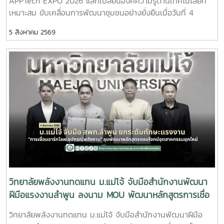
APPTech EXPO 2026 แลกเปลี่ยนองค์ความรู้ด้านเทคโนโลยีที่
เหมาะสม ขับเคลื่อนการพัฒนาชุมชนอย่างยั่งยืนเมื่อวันที่ 4
สิงหาคม 2569 ผู้ช่วยศาสตราจารย์ ดร.สราวุธ พลวงษ์ศรี และผู้
5 สิงหาคม 2569
ช่วยศาสตราจารย์ ดร.ภคมน ปินตานา อาจารย์ประจำวิทยาลัย
พลังงานทดแทน มหาวิทยาลัยแม่โจ้ เข้าร่วมการประชุม APPTech
EXPO 2026 : พลังเทคโนโลยีที่เหมาะสม เพื่อการพัฒนาชุมชน
พื้นที่ “สร้างนวัตกรชุมชน ขับเคลื่อนเศรษฐกิจฐานรากอย่าง
ยั่งยืน” ณ โรงแรมเซ็นทารา แกรนด์ แอท เซ็นทรัลพลาซา
ลาดพร้าว กรุงเทพมหานครภายในงานมีการนำเสนอแนวคิดและ
แนวทางการขับเคลื่อน Appropriate Technology (AppTech)
เพื่อยกระดับเศรษฐกิจฐานราก โดยมุ่งเชื่อมโยงองค์ความรู้จาก
สถาบันการศึกษาสู่การใช้ประโยชน์ในชุมชน ผ่านการพัฒนา
เทคโนโลยีที่เหมาะสม การสร้างนวัตกรชุมชน และการพัฒนา
แพลตฟอร์ม AppTech ซึ่งเป็นระบบสนับสนุนการถ่ายทอด
เทคโนโลยี การเชื่อมโยงเครือข่ายความร่วมมือ และการสร้าง
โอกาสในการเพิ่มรายได้ให้แก่ประชาชนอย่างยั่งยืนประเด็นสำคัญ
วิทยาลัยพลังงานทดแทน ม.แม่โจ้ จับมือสำนักงานพัฒนา
ภายในงาน ประกอบด้วย - การพัฒนาเทคโนโลยีที่เหมาะสม
ฝีมือแรงงานลำพูน ลงนาม MOU พัฒนาหลักสูตรการเชื่อ
(Appropriate Technology) เพื่อการพัฒนาชุมชน- การสร้าง
มอาร์กโลหะอุปกรณ์พลังงาน ยกระดับกำลังคนรองรับ
วิทยาลัยพลังงานทดแทน ม.แม่โจ้ จับมือสำนักงานพัฒนาฝีมือ
และพัฒนานวัตกรชุมชนเพื่อขับเคลื่อนเศรษฐกิจฐานราก - การ
อุตสาหกรรมยุคใหม่