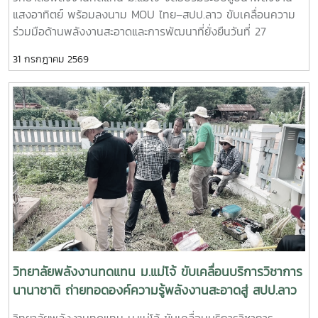
ระบบสูบน้ำพลังงานแสงอาทิตย์ตามหลักวิชาการ- ถ่ายทอด
ยั่งยืน
แสงอาทิตย์ พร้อมลงนาม MOU ไทย–สปป.ลาว ขับเคลื่อนความ
เทคนิคการตรวจสอบ การใช้งาน และการบำรุงรักษาระบบ เพื่อ
ร่วมมือด้านพลังงานสะอาดและการพัฒนาที่ยั่งยืนวันที่ 27
เพิ่มประสิทธิภาพและยืดอายุการใช้งานของอุปกรณ์- แลกเปลี่ยน
กรกฎาคม 2569 วิทยาลัยพลังงานทดแทน มหาวิทยาลัยแม่โจ้ จัด
องค์ความรู้และประสบการณ์ระหว่างคณาจารย์ นักศึกษา และผู้เข้า
31 กรกฎาคม 2569
กิจกรรมบริการวิชาการนานาชาติ ภายใต้โครงการ “การใช้
ร่วมกิจกรรม เพื่อสร้างเครือข่ายความร่วมมือด้านพลังงาน
พลังงานทดแทนเพื่อการปรับตัวต่อการเปลี่ยนแปลงสภาพภูมิ
ทดแทนระหว่างประเทศไทยและ สปป.ลาว- การดำเนินกิจกรรม
อากาศ” ณ โรงเรียนประถมสมบูรณ์พุเหล็กเจริญ แขวงหลวงพระ
ครั้งนี้มีเป้าหมายเพื่อเสริมสร้างศักยภาพบุคลากรด้านอาชีวศึกษา
บาง สาธารณรัฐประชาธิปไตยประชาชนลาวการดำเนินงานครั้งนี้
ส่งเสริมการเรียนรู้จากการลงมือปฏิบัติจริง และสนับสนุนการ
นำโดย ผู้ช่วยศาสตราจารย์ ดร.นิกราน หอมดวง คณบดีวิทยาลัย
ประยุกต์ใช้เทคโนโลยีพลังงานสะอาดในสถานศึกษาและชุมชน ซึ่งจะ
พลังงานทดแทน พร้อมด้วย ผู้ช่วยศาสตราจารย์ ดร.กิตติกร สาสุ
ช่วยลดต้นทุนด้านพลังงาน เพิ่มโอกาสในการเข้าถึงพลังงาน
จิตต์ รองคณบดีฝ่ายบริหาร และ ผู้ช่วยศาสตราจารย์ ดร.ยิ่งรักษ์
สะอาด และรองรับการพัฒนาเศรษฐกิจและสังคมอย่างยั่งยืน
อรรถเวชกุล รองคณบดีฝ่ายวิจัยและบริการวิชาการ พร้อมคณะผู้
วิทยาลัยพลังงานทดแทน มหาวิทยาลัยแม่โจ้ ยังคงมุ่งมั่นขับ
บริหาร คณาจารย์ บุคลากร และนักศึกษาระดับบัณฑิตศึกษา โดย
เคลื่อนพันธกิจด้านการบริการวิชาการสู่ระดับนานาชาติ ถ่ายทอด
มีครู บุคลากร และผู้แทนจากหน่วยงานภาครัฐและสถาบันการ
องค์ความรู้ เทคโนโลยี และนวัตกรรมด้านพลังงานทดแทน เพื่อ
ศึกษาของไทยและ สปป.ลาว เข้าร่วมกิจกรรมอย่างพร้อมเพรียง -
สร้างเครือข่ายความร่วมมือทางวิชาการ พัฒนาศักยภาพกำลังคน
ภาคเช้า จัดอบรมเชิงปฏิบัติการด้าน ระบบสูบน้ำพลังงานแสง
และร่วมกันสร้างอนาคตที่เป็นมิตรต่อสิ่งแวดล้อมอย่างยั่งยืน
อาทิตย์ เพื่อถ่ายทอดองค์ความรู้ให้แก่ครู บุคลากร และผู้เข้าร่วม
วิทยาลัยพลังงานทดแทน ม.แม่โจ้ ขับเคลื่อนบริการวิชาการ
อบรม ให้สามารถติดตั้ง ใช้งาน และบำรุงรักษาระบบได้อย่างถูก
นานาชาติ ถ่ายทอดองค์ความรู้พลังงานสะอาดสู่ สปป.ลาว
ต้องและมีประสิทธิภาพ- ภาคบ่าย จัดอบรมในหัวข้อ “การลดโลก
วิทยาลัยพลังงานทดแทน ม.แม่โจ้ ขับเคลื่อนบริการวิชาการ