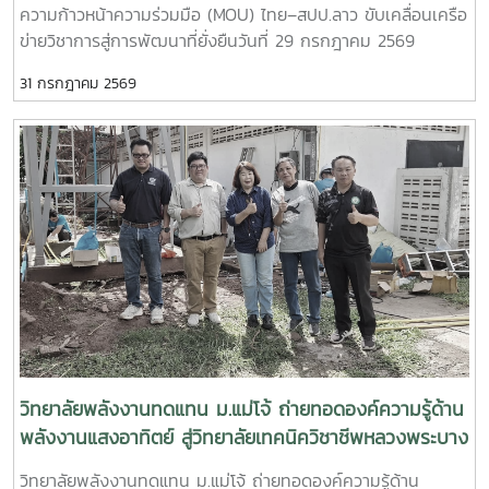
ความก้าวหน้าความร่วมมือ (MOU) ไทย–สปป.ลาว ขับเคลื่อนเครือ
ความสามารถของกำลังคนไทยความร่วมมือครอบคลุมการดำเนิน
ข่ายวิชาการสู่การพัฒนาที่ยั่งยืนวันที่ 29 กรกฎาคม 2569
งานในด้านต่าง ๆ ได้แก่- พัฒนาและปรับปรุงหลักสูตรให้
วิทยาลัยพลังงานทดแทน มหาวิทยาลัยแม่โจ้ นำโดย ผู้ช่วย
สอดคล้องกับมาตรฐานวิชาชีพ - จัดฝึกอบรมเชิงปฏิบัติการด้าน
31 กรกฎาคม 2569
ศาสตราจารย์ ดร.นิกราน หอมดวง คณบดีวิทยาลัยพลังงาน
การเชื่อมอาร์กโลหะอุปกรณ์พลังงานและอุตสาหกรรม - ทดสอบ
ทดแทน พร้อมด้วย ผู้ช่วยศาสตราจารย์ ดร.กิตติกร สาสุจิตต์
มาตรฐานฝีมือแรงงานและรับรองสมรรถนะผู้ผ่านการอบรม-
รองคณบดีฝ่ายบริหาร, ผู้ช่วยศาสตราจารย์ ดร.ยิ่งรักษ์ อรรถเวช
พัฒนากำลังคนให้มีทักษะตรงตามความต้องการของสถาน
กุล รองคณบดีฝ่ายวิจัยและบริการวิชาการคณาจารย์ บุคลากร
ประกอบการและตลาดแรงงาน ความร่วมมือครั้งนี้สะท้อนถึง
และนักศึกษาระดับบัณฑิตศึกษา เข้าร่วมกิจกรรม สัมมนาวิชาการ
ความมุ่งมั่นของวิทยาลัยพลังงานทดแทน มหาวิทยาลัยแม่โจ้ ในกา
และการรายงานความก้าวหน้าความร่วมมือ (MOU) ระหว่าง
รบูรณาการความร่วมมือกับหน่วยงานภาครัฐ เพื่อผลิตและพัฒนา
มหาวิทยาลัยแม่โจ้และเครือข่ายสถาบันการศึกษาในแขวงหลวงพระ
กำลังคนที่มีศักยภาพ มีทักษะด้านวิชาชีพที่ได้มาตรฐาน และพร้อม
บาง สาธารณรัฐประชาธิปไตยประชาชนลาว การสัมมนาครั้งนี้จัด
รองรับการเปลี่ยนแปลงของภาคอุตสาหกรรมด้านพลังงานและ
ขึ้นเพื่อเป็นเวทีในการแลกเปลี่ยนองค์ความรู้ ติดตามผลการ
เทคโนโลยีในอนาคตวิทยาลัยพลังงานทดแทน มหาวิทยาลัยแม่โจ้
ดำเนินงานภายใต้บันทึกข้อตกลงความร่วมมือ (MOU) และร่วม
ยังคงเดินหน้าสร้างเครือข่ายความร่วมมือกับทุกภาคส่วน เพื่อยก
กำหนดแนวทางการพัฒนาความร่วมมือด้านการศึกษา การวิจัย
ระดับการศึกษา การพัฒนาทักษะวิชาชีพ และการผลิตบัณฑิต
และการบริการวิชาการระหว่างประเทศไทยและ สปป.ลาว ให้เกิด
คุณภาพ ตอบโจทย์การพัฒนาประเทศอย่างยั่งยืน
ความเข้มแข็งและต่อเนื่อง กิจกรรมสำคัญภายในงาน ประกอบ
วิทยาลัยพลังงานทดแทน ม.แม่โจ้ ถ่ายทอดองค์ความรู้ด้าน
ด้วย- แลกเปลี่ยนองค์ความรู้ด้านพลังงานทดแทน สิ่งแวดล้อม
พลังงานแสงอาทิตย์ สู่วิทยาลัยเทคนิควิชาชีพหลวงพระบาง
และการรับมือกับการเปลี่ยนแปลงสภาพภูมิอากาศ- รายงานผล
เสริมสร้างเครือข่ายความร่วมมือไทย–สปป.ลาว
วิทยาลัยพลังงานทดแทน ม.แม่โจ้ ถ่ายทอดองค์ความรู้ด้าน
การดำเนินงานและความก้าวหน้าของโครงการความร่วมมือที่ผ่าน