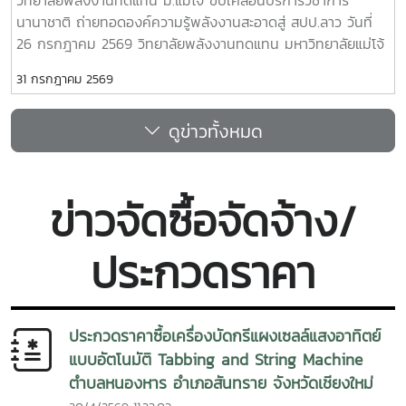
ร้อนด้วยพลังงานทดแทน” โดยมี ผู้ช่วยศาสตราจารย์ ดร.ยิ่งรักษ์
นานาชาติ ถ่ายทอดองค์ความรู้พลังงานสะอาดสู่ สปป.ลาว วันที่
อรรถเวชกุล เป็นวิทยากร ถ่ายทอดความรู้เกี่ยวกับการประยุกต์ใช้
26 กรกฎาคม 2569 วิทยาลัยพลังงานทดแทน มหาวิทยาลัยแม่โจ้
พลังงานทดแทนเพื่อการพัฒนาชุมชนและการรับมือกับการ
นำโดยคณะผู้บริหาร คณาจารย์ บุคลากร และนักศึกษาระดับ
เปลี่ยนแปลงสภาพภูมิอากาศ พร้อมกิจกรรมฝึกปฏิบัติจริง เพื่อ
31 กรกฎาคม 2569
บัณฑิตศึกษา ลงพื้นที่ โรงเรียนประถมสมบูรณ์พูเหล็กเจริญ
เสริมสร้างทักษะและความมั่นใจในการนำองค์ความรู้ไปใช้ประโยชน์
แขวงหลวงพระบาง สาธารณรัฐประชาธิปไตยประชาชนลาว เพื่อ
หัวข้อสำคัญในการอบรม ประกอบด้วย- การติดตั้งระบบสูบน้ำ
ดูข่าวทั้งหมด
ดำเนิน โครงการบริการวิชาการนานาชาติ ภายใต้หัวข้อ “การใช้
พลังงานแสงอาทิตย์อย่างถูกต้อง- หลักการทำงาน การใช้งาน
พลังงานทดแทนเพื่อการปรับตัวต่อการเปลี่ยนแปลงสภาพภูมิ
และการบำรุงรักษาระบบ - การประยุกต์ใช้พลังงานทดแทนเพื่อ
อากาศ” การดำเนินงานครั้งนี้มุ่งถ่ายทอดองค์ความรู้ควบคู่กับ
การพัฒนาชุมชนและการปรับตัวต่อการเปลี่ยนแปลงสภาพภูมิ
การลงมือปฏิบัติจริง โดยคณะวิทยากรได้ร่วมทำงานกับครู
อากาศ การฝึกปฏิบัติจริง เพื่อเสริมสร้างทักษะในการใช้งานระบบ
ข่าวจัดซื้อจัดจ้าง/
บุคลากร และชุมชนในพื้นที่ เพื่อพัฒนาระบบพลังงานสะอาดให้
ภายหลังการอบรม ได้มีพิธีลงนาม บันทึกข้อตกลงความร่วมมือ
สามารถนำไปใช้งานได้อย่างมีประสิทธิภาพและเกิดความยั่งยืน
(Memorandum of Understanding : MOU) ระหว่างหน่วยงาน
ประกวดราคา
กิจกรรมสำคัญประกอบด้วย - ติดตั้งระบบสูบน้ำพลังงานแสง
จากประเทศไทยและสาธารณรัฐประชาธิปไตยประชาชนลาว เพื่อ
อาทิตย์สำหรับใช้งานภายในโรงเรียน - ถ่ายทอดความรู้เกี่ยวกับ
สร้างเครือข่ายความร่วมมือด้านวิชาการ การวิจัยและนวัตกรรม
หลักการออกแบบ การทำงาน และองค์ประกอบของระบบสูบน้ำ
การพัฒนาหลักสูตร การฝึกอบรม การพัฒนาบุคลากร และการ
พลังงานแสงอาทิตย์ - ฝึกปฏิบัติการติดตั้ง การใช้งาน และการ
ส่งเสริมโรงเรียนต้นแบบด้านสิ่งแวดล้อมและพลังงานสะอาดใน
ประกวดราคาซื้อเครื่องบัดกรีแผงเซลล์แสงอาทิตย์
บำรุงรักษาระบบร่วมกับครูและผู้เข้าร่วมกิจกรรม - สร้างการมี
พื้นที่แขวงหลวงพระบางความร่วมมือครั้งนี้นับเป็นอีกก้าวสำคัญ
แบบอัตโนมัติ Tabbing and String Machine
ส่วนร่วมระหว่างสถาบันการศึกษา หน่วยงานภาครัฐ และชุมชน
ของการเชื่อมโยงเครือข่ายระหว่างประเทศไทยและ สปป.ลาว ใน
ตำบลหนองหาร อำเภอสันทราย จังหวัดเชียงใหม่
เพื่อให้สามารถบริหารจัดการระบบได้ด้วยตนเอง โครงการนี้มีเป้า
การขับเคลื่อนการพัฒนาทรัพยากรมนุษย์ การศึกษา และการใช้