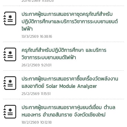
20/4/2569 11:33:03
หมายในการส่งเสริมการใช้พลังงานทดแทน เพิ่มการเข้าถึง
พลังงานสะอาด เพื่อยกระดับคุณภาพชีวิตของประชาชน พร้อม
พลังงานสะอาด ลดผลกระทบจากการเปลี่ยนแปลงสภาพภูมิ
ร่วมสร้างสังคมที่เป็นมิตรต่อสิ่งแวดล้อม และก้าวสู่การพัฒนาที่
ประกาศผู้ชนะการเสนอราคาชุดครุภัณฑ์สำหรับ
อากาศ และยกระดับคุณภาพชีวิตของชุมชน พร้อมสร้างต้นแบบ
ยั่งยืนร่วมกันในอนาคต
ปฏิบัติการศึกษาและบริการวิชาการระบบยานยนต์
การพัฒนาที่ยั่งยืนที่สามารถขยายผลไปยังพื้นที่อื่นในอนาคต การ
ไฟฟ้า
ดำเนินกิจกรรมในครั้งนี้สะท้อนถึงความมุ่งมั่นของวิทยาลัย
พลังงานทดแทน มหาวิทยาลัยแม่โจ้ ในการนำองค์ความรู้
13/3/2569 16:38:16
เทคโนโลยี และนวัตกรรมด้านพลังงานทดแทนไปสร้างประโยชน์แก่
สังคม พร้อมส่งเสริมความร่วมมือทางวิชาการระหว่างประเทศไทย
ครุภัณฑ์สำหรับปฏิบัติการศึกษา และบริการ
และ สปป.ลาว เพื่อร่วมกันขับเคลื่อนการพัฒนาที่ยั่งยืนในระดับ
วิชาการระบบยานยนต์ไฟฟ้า
ภูมิภาคพลังงานสะอาด สร้างโอกาส พัฒนาคุณภาพชีวิต และ
26/2/2569 9:21:01
เชื่อมโยงความร่วมมือสู่อนาคตที่ยั่งยืน ไม่เอาอิโมจิ
ประกาศผู้ชนะการเสนอราคาซื้อเครื่องวัดพลังงาน
แสงอาทิตย์ Solar Module Analyzer
25/2/2569 11:15:51
ประกาศผู้ชนะการเสนอราคาหุ่นยนต์เชื่อม ตำบล
หนองหาร อำเภอสันทราย จังหวัดเชียงใหม่
18/2/2569 10:12:18