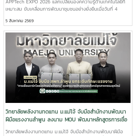
APPTech EXPO 2026 แลกเปลี่ยนองค์ความรู้ด้านเทคโนโลยีที่
ประชาสัมพันธ์ หลักสูตรวิศวกรรมศาสตรบัณฑิต สาขาวิชา
เหมาะสม ขับเคลื่อนการพัฒนาชุมชนอย่างยั่งยืนเมื่อวันที่ 4
วิศวกรรมพลังงาน (หลักสูตร 4 ปี) พร้อมแนะนำแนวทางการ
สิงหาคม 2569 ผู้ช่วยศาสตราจารย์ ดร.สราวุธ พลวงษ์ศรี และผู้
เรียน การฝึกปฏิบัติ และเส้นทางอาชีพ เพื่อให้นักเรียนได้รับข้อมูล
5 สิงหาคม 2569
ช่วยศาสตราจารย์ ดร.ภคมน ปินตานา อาจารย์ประจำวิทยาลัย
ที่ครบถ้วนสำหรับการวางแผนศึกษาต่อในระดับอุดมศึกษา
พลังงานทดแทน มหาวิทยาลัยแม่โจ้ เข้าร่วมการประชุม APPTech
บรรยากาศการศึกษาดูงานเป็นไปอย่างอบอุ่นและเป็นกันเอง
EXPO 2026 : พลังเทคโนโลยีที่เหมาะสม เพื่อการพัฒนาชุมชน
นักเรียนให้ความสนใจรับฟังข้อมูล ซักถาม แลกเปลี่ยนความคิด
พื้นที่ “สร้างนวัตกรชุมชน ขับเคลื่อนเศรษฐกิจฐานรากอย่าง
เห็นกับคณาจารย์ และเยี่ยมชมเครื่องมือด้านพลังงานอย่างใกล้ชิด
ยั่งยืน” ณ โรงแรมเซ็นทารา แกรนด์ แอท เซ็นทรัลพลาซา
ซึ่งช่วยสร้างแรงบันดาลใจและเปิดมุมมองใหม่ในการเลือกเส้น
ลาดพร้าว กรุงเทพมหานครภายในงานมีการนำเสนอแนวคิดและ
ทางการศึกษาต่อ วิทยาลัยพลังงานทดแทน มหาวิทยาลัย
แนวทางการขับเคลื่อน Appropriate Technology (AppTech)
แม่โจ้ มุ่งมั่นเป็นแหล่งเรียนรู้ด้านพลังงานสะอาดและนวัตกรรม
เพื่อยกระดับเศรษฐกิจฐานราก โดยมุ่งเชื่อมโยงองค์ความรู้จาก
พร้อมพัฒนากำลังคนที่มีคุณภาพ เพื่อร่วมขับเคลื่อนการพัฒนา
สถาบันการศึกษาสู่การใช้ประโยชน์ในชุมชน ผ่านการพัฒนา
พลังงานของประเทศและสร้างสังคมที่ยั่งยืนในอนาคต
เทคโนโลยีที่เหมาะสม การสร้างนวัตกรชุมชน และการพัฒนา
แพลตฟอร์ม AppTech ซึ่งเป็นระบบสนับสนุนการถ่ายทอด
เทคโนโลยี การเชื่อมโยงเครือข่ายความร่วมมือ และการสร้าง
โอกาสในการเพิ่มรายได้ให้แก่ประชาชนอย่างยั่งยืนประเด็นสำคัญ
วิทยาลัยพลังงานทดแทน ม.แม่โจ้ จับมือสำนักงานพัฒนา
ภายในงาน ประกอบด้วย - การพัฒนาเทคโนโลยีที่เหมาะสม
ฝีมือแรงงานลำพูน ลงนาม MOU พัฒนาหลักสูตรการเชื่อ
(Appropriate Technology) เพื่อการพัฒนาชุมชน- การสร้าง
มอาร์กโลหะอุปกรณ์พลังงาน ยกระดับกำลังคนรองรับ
วิทยาลัยพลังงานทดแทน ม.แม่โจ้ จับมือสำนักงานพัฒนาฝีมือ
และพัฒนานวัตกรชุมชนเพื่อขับเคลื่อนเศรษฐกิจฐานราก - การ
อุตสาหกรรมยุคใหม่