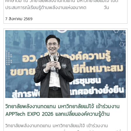
ศึกษาต่อ ณ วิทยาลัยพลังงานทดแทน มหาวิทยาลัยแม่โจ้ เปิด
ประสบการณ์เรียนรู้ด้านพลังงานแห่งอนาคต วัน
พฤหัสบดีที่ 6 สิงหาคม 2569 วิทยาลัยพลังงานทดแทน
7 สิงหาคม 2569
มหาวิทยาลัยแม่โจ้ ให้การต้อนรับคณะครูและนักเรียนจาก โรงเรียน
ตากพิทยาคม จังหวัดตาก ในโอกาสเข้าศึกษาดูงานและแนะแนว
ทางการศึกษาต่อระดับอุดมศึกษา พร้อมเยี่ยมชมการจัดการเรียน
การสอนและห้องปฏิบัติการของวิทยาลัย เพื่อเปิดโลกทัศน์ สร้าง
แรงบันดาลใจ และส่งเสริมการวางแผนศึกษาต่อด้านพลังงาน
ทดแทนและนวัตกรรมพลังงานในการนี้ ผู้บริหาร คณาจารย์ และ
บุคลากรของวิทยาลัยพลังงานทดแทน ให้การต้อนรับอย่างอบอุ่น
พร้อมแนะนำข้อมูลเกี่ยวกับหลักสูตร การจัดการเรียนการสอน
การฝึกปฏิบัติในห้องปฏิบัติการ การเรียนรู้ผ่านงานวิจัยและ
นวัตกรรม ตลอดจนแนวโน้มและโอกาสในการประกอบอาชีพด้าน
พลังงานทดแทน ซึ่งเป็นหนึ่งในอุตสาหกรรมสำคัญของประเทศใน
อนาคต คณะครูและนักเรียนยังได้เยี่ยมชมห้องปฏิบัติการ
และศูนย์การเรียนรู้ด้านพลังงานของวิทยาลัย เพื่อสัมผัส
วิทยาลัยพลังงานทดแทน มหาวิทยาลัยแม่โจ้ เข้าร่วมงาน
บรรยากาศการเรียนรู้จากสถานที่จริงและเห็นการประยุกต์ใช้องค์
APPTech EXPO 2026 แลกเปลี่ยนองค์ความรู้ด้าน
ความรู้ด้านวิศวกรรมพลังงานและเทคโนโลยีพลังงานสะอาดอย่าง
เทคโนโลยีที่เหมาะสม ขับเคลื่อนการพัฒนาชุมชนอย่าง
วิทยาลัยพลังงานทดแทน มหาวิทยาลัยแม่โจ้ เข้าร่วมงาน
เป็นรูปธรรม โอกาสนี้ วิทยาลัยพลังงานทดแทนได้
ยั่งยืน