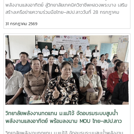
พลังงานแสงอาทิตย์ สู่วิทยาลัยเทคนิควิชาชีพหลวงพระบาง เสริม
มา- ร่วมวางแผนการดำเนินงานด้านการศึกษา งานวิจัย และการ
สร้างเครือข่ายความร่วมมือไทย–สปป.ลาววันที่ 28 กรกฎาคม
บริการวิชาการในระยะต่อไป เสริมสร้างเครือข่ายความร่วมมือ
2569 วิทยาลัยพลังงานทดแทน มหาวิทยาลัยแม่โจ้ นำโดย ผู้ช่วย
ระหว่างสถาบันการศึกษา หน่วยงานภาครัฐ และภาคีเครือข่ายของ
31 กรกฎาคม 2569
ศาสตราจารย์ ดร.นิกราน หอมดวง คณบดีวิทยาลัยพลังงาน
ทั้งสองประเทศ เพื่อยกระดับการพัฒนาทรัพยากรมนุษย์และ
ทดแทน พร้อมด้วย ผู้ช่วยศาสตราจารย์ ดร.กิตติกร สาสุจิตต์
นวัตกรรมด้านพลังงานสะอาด- การประชุมสัมมนาครั้งนี้สะท้อน
รองคณบดีฝ่ายบริหาร, ผู้ช่วยศาสตราจารย์ ดร.ยิ่งรักษ์ อรรถเวช
ถึงความมุ่งมั่นของทุกภาคส่วนในการร่วมกันขับเคลื่อนการใช้
กุล รองคณบดีฝ่ายวิจัยและบริการวิชาการ คณาจารย์ และ
พลังงานทดแทน การพัฒนางานวิจัย และการถ่ายทอดองค์ความรู้
บุคลากร ลงพื้นที่จัดกิจกรรมบริการวิชาการนานาชาติ ณ
สู่สังคม พร้อมส่งเสริมความร่วมมือทางวิชาการระหว่าง
วิทยาลัยเทคนิควิชาชีพหลวงพระบาง แขวงหลวงพระบาง
ประเทศไทยและ สปป.ลาว ให้สามารถต่อยอดสู่การพัฒนาชุมชน
สาธารณรัฐประชาธิปไตยประชาชนลาว กิจกรรมจัดขึ้นภายใต้
สังคม และสิ่งแวดล้อมอย่างยั่งยืนในระดับนานาชาติ วิทยาลัย
โครงการ “การใช้พลังงานทดแทนเพื่อการปรับตัวต่อการ
พลังงานทดแทน มหาวิทยาลัยแม่โจ้ ยังคงเดินหน้าสร้างเครือข่าย
เปลี่ยนแปลงสภาพภูมิอากาศ” โดยมุ่งถ่ายทอดองค์ความรู้ด้าน
ความร่วมมือกับพันธมิตรทั้งในและต่างประเทศ เพื่อร่วมพัฒนา
พลังงานแสงอาทิตย์ ทั้งภาคทฤษฎีและภาคปฏิบัติ เพื่อพัฒนา
องค์ความรู้ เทคโนโลยี และนวัตกรรมด้านพลังงานสะอาด อันเป็น
ศักยภาพของผู้บริหาร คณาจารย์ บุคลากร และนักศึกษา ให้
รากฐานสำคัญของการพัฒนาที่ยั่งยืนในภูมิภาคอาเซียน
สามารถประยุกต์ใช้เทคโนโลยีพลังงานทดแทนได้อย่างมี
ประสิทธิภาพและเกิดประโยชน์สูงสุด กิจกรรมสำคัญ ประกอบ
วิทยาลัยพลังงานทดแทน ม.แม่โจ้ จัดอบรมระบบสูบน้ำ
ด้วย- บรรยายหลักการทำงานของระบบผลิตไฟฟ้าพลังงานแสง
พลังงานแสงอาทิตย์ พร้อมลงนาม MOU ไทย–สปป.ลาว
อาทิตย์ และระบบสูบน้ำพลังงานแสงอาทิตย์- ฝึกปฏิบัติการติดตั้ง
ขับเคลื่อนความร่วมมือด้านพลังงานสะอาดและการพัฒนาที่
วิทยาลัยพลังงานทดแทน ม.แม่โจ้ จัดอบรมระบบสูบน้ำพลังงาน