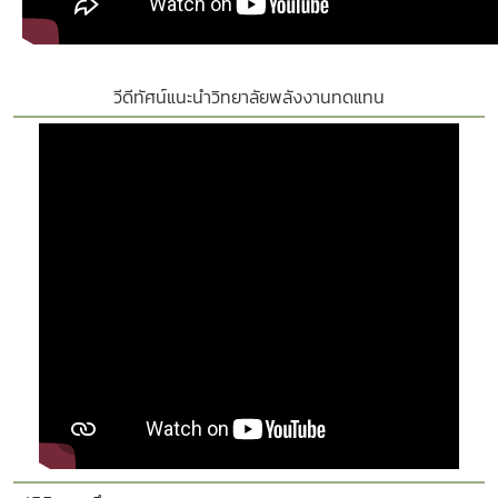
วีดีทัศน์แนะนำวิทยาลัยพลังงานทดแทน