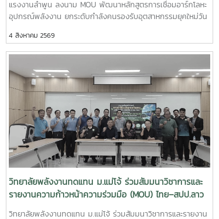
แรงงานลำพูน ลงนาม MOU พัฒนาหลักสูตรการเชื่อมอาร์กโลหะ
ประยุกต์ใช้แพลตฟอร์ม AppTech เพื่อถ่ายทอดองค์ความรู้และ
อุปกรณ์พลังงาน ยกระดับกำลังคนรองรับอุตสาหกรรมยุคใหม่วัน
เชื่อมโยงเครือข่าย - การแลกเปลี่ยนประสบการณ์ระหว่างสถาบัน
อังคารที่ 4 สิงหาคม 2569 มหาวิทยาลัยแม่โจ้ โดย วิทยาลัย
การศึกษา หน่วยงานภาครัฐ และภาคีเครือข่ายด้านการพัฒนา
4 สิงหาคม 2569
พลังงานทดแทน ร่วมกับ สำนักงานพัฒนาฝีมือแรงงานลำพูน จัด
ชุมชน การเข้าร่วมประชุมครั้งนี้นับเป็นโอกาสสำคัญในการติดตาม
พิธีลงนามบันทึกความเข้าใจความร่วมมือทางวิชาการ
ทิศทางการพัฒนาเทคโนโลยีที่เหมาะสมของประเทศ พร้อมแลก
(Memorandum of Understanding : MOU) ณ ห้องประชุมรวง
เปลี่ยนองค์ความรู้กับเครือข่ายผู้เชี่ยวชาญ ซึ่งสามารถนำมา
ผึ้ง ชั้น 5 สำนักงานมหาวิทยาลัย มหาวิทยาลัยแม่โจ้ พิธีลงนามได้
ประยุกต์ใช้ในการสนับสนุนพันธกิจของวิทยาลัยพลังงานทดแทน
รับเกียรติจาก ผู้ช่วยศาสตราจารย์ ดร.สุริยจรัส เตชะตันมีนสกุล
ทั้งด้านการวิจัย การบริการวิชาการ และการถ่ายทอดเทคโนโลยีสู่
รองอธิการบดีมหาวิทยาลัยแม่โจ้ (ผู้แทนอธิการบดี) และ นายก
ชุมชน เพื่อยกระดับคุณภาพชีวิตของประชาชนและสร้างการ
ษิดิจ ทับทิม ผู้อำนวยการสำนักงานพัฒนาฝีมือแรงงานลำพูน
พัฒนาที่ยั่งยืนวิทยาลัยพลังงานทดแทน มหาวิทยาลัยแม่โจ้ มุ่งมั่น
เป็นผู้ลงนามร่วมกัน โดยมี ผู้ช่วยศาสตราจารย์ ดร.นิกราน หอม
พัฒนาองค์ความรู้และนวัตกรรมด้านพลังงานและเทคโนโลยีที่
ดวง คณบดีวิทยาลัยพลังงานทดแทน มหาวิทยาลัยแม่โจ้และ นาย
เหมาะสม เพื่อสร้างผลกระทบเชิงบวกต่อสังคม ชุมชน และ
เกรียงศักดิ์ ธรรมวัตร ผู้อำนวยการกลุ่มงานพัฒนาฝีมือแรงงาน
เศรษฐกิจฐานราก พร้อมขับเคลื่อนการพัฒนาประเทศสู่ความ
ร่วมลงนามเป็นพยาน ความร่วมมือในครั้งนี้มีเป้าหมายในการ
ยั่งยืน
พัฒนาและปรับปรุงหลักสูตร “การเชื่อมอาร์กโลหะอุปกรณ์ทาง
พลังงานและอุตสาหกรรมด้วยมือ” ให้สอดคล้องกับมาตรฐาน
วิทยาลัยพลังงานทดแทน ม.แม่โจ้ ร่วมสัมมนาวิชาการและ
วิชาชีพและความต้องการของภาคอุตสาหกรรม พร้อมทั้งร่วมกัน
รายงานความก้าวหน้าความร่วมมือ (MOU) ไทย–สปป.ลาว
จัดฝึกอบรมและทดสอบมาตรฐานฝีมือแรงงานให้แก่ นักศึกษา
ขับเคลื่อนเครือข่ายวิชาการสู่การพัฒนาที่ยั่งยืน
วิทยาลัยพลังงานทดแทน ม.แม่โจ้ ร่วมสัมมนาวิชาการและรายงาน
แรงงาน และผู้สนใจทั่วไป เพื่อยกระดับทักษะวิชาชีพและเพิ่มขีด