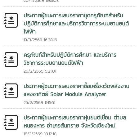
20/4/2569 11:33:03
หมายในการส่งเสริมการใช้พลังงานทดแทน เพิ่มการเข้าถึง
พลังงานสะอาด เพื่อยกระดับคุณภาพชีวิตของประชาชน พร้อม
พลังงานสะอาด ลดผลกระทบจากการเปลี่ยนแปลงสภาพภูมิ
ร่วมสร้างสังคมที่เป็นมิตรต่อสิ่งแวดล้อม และก้าวสู่การพัฒนาที่
ประกาศผู้ชนะการเสนอราคาชุดครุภัณฑ์สำหรับ
อากาศ และยกระดับคุณภาพชีวิตของชุมชน พร้อมสร้างต้นแบบ
ยั่งยืนร่วมกันในอนาคต
ปฏิบัติการศึกษาและบริการวิชาการระบบยานยนต์
การพัฒนาที่ยั่งยืนที่สามารถขยายผลไปยังพื้นที่อื่นในอนาคต การ
ไฟฟ้า
ดำเนินกิจกรรมในครั้งนี้สะท้อนถึงความมุ่งมั่นของวิทยาลัย
พลังงานทดแทน มหาวิทยาลัยแม่โจ้ ในการนำองค์ความรู้
13/3/2569 16:38:16
เทคโนโลยี และนวัตกรรมด้านพลังงานทดแทนไปสร้างประโยชน์แก่
สังคม พร้อมส่งเสริมความร่วมมือทางวิชาการระหว่างประเทศไทย
ครุภัณฑ์สำหรับปฏิบัติการศึกษา และบริการ
และ สปป.ลาว เพื่อร่วมกันขับเคลื่อนการพัฒนาที่ยั่งยืนในระดับ
วิชาการระบบยานยนต์ไฟฟ้า
ภูมิภาคพลังงานสะอาด สร้างโอกาส พัฒนาคุณภาพชีวิต และ
26/2/2569 9:21:01
เชื่อมโยงความร่วมมือสู่อนาคตที่ยั่งยืน ไม่เอาอิโมจิ
ประกาศผู้ชนะการเสนอราคาซื้อเครื่องวัดพลังงาน
แสงอาทิตย์ Solar Module Analyzer
25/2/2569 11:15:51
ประกาศผู้ชนะการเสนอราคาหุ่นยนต์เชื่อม ตำบล
หนองหาร อำเภอสันทราย จังหวัดเชียงใหม่
18/2/2569 10:12:18