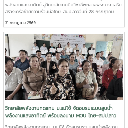
พลังงานแสงอาทิตย์ สู่วิทยาลัยเทคนิควิชาชีพหลวงพระบาง เสริม
มา- ร่วมวางแผนการดำเนินงานด้านการศึกษา งานวิจัย และการ
สร้างเครือข่ายความร่วมมือไทย–สปป.ลาววันที่ 28 กรกฎาคม
บริการวิชาการในระยะต่อไป เสริมสร้างเครือข่ายความร่วมมือ
2569 วิทยาลัยพลังงานทดแทน มหาวิทยาลัยแม่โจ้ นำโดย ผู้ช่วย
ระหว่างสถาบันการศึกษา หน่วยงานภาครัฐ และภาคีเครือข่ายของ
31 กรกฎาคม 2569
ศาสตราจารย์ ดร.นิกราน หอมดวง คณบดีวิทยาลัยพลังงาน
ทั้งสองประเทศ เพื่อยกระดับการพัฒนาทรัพยากรมนุษย์และ
ทดแทน พร้อมด้วย ผู้ช่วยศาสตราจารย์ ดร.กิตติกร สาสุจิตต์
นวัตกรรมด้านพลังงานสะอาด- การประชุมสัมมนาครั้งนี้สะท้อน
รองคณบดีฝ่ายบริหาร, ผู้ช่วยศาสตราจารย์ ดร.ยิ่งรักษ์ อรรถเวช
ถึงความมุ่งมั่นของทุกภาคส่วนในการร่วมกันขับเคลื่อนการใช้
กุล รองคณบดีฝ่ายวิจัยและบริการวิชาการ คณาจารย์ และ
พลังงานทดแทน การพัฒนางานวิจัย และการถ่ายทอดองค์ความรู้
บุคลากร ลงพื้นที่จัดกิจกรรมบริการวิชาการนานาชาติ ณ
สู่สังคม พร้อมส่งเสริมความร่วมมือทางวิชาการระหว่าง
วิทยาลัยเทคนิควิชาชีพหลวงพระบาง แขวงหลวงพระบาง
ประเทศไทยและ สปป.ลาว ให้สามารถต่อยอดสู่การพัฒนาชุมชน
สาธารณรัฐประชาธิปไตยประชาชนลาว กิจกรรมจัดขึ้นภายใต้
สังคม และสิ่งแวดล้อมอย่างยั่งยืนในระดับนานาชาติ วิทยาลัย
โครงการ “การใช้พลังงานทดแทนเพื่อการปรับตัวต่อการ
พลังงานทดแทน มหาวิทยาลัยแม่โจ้ ยังคงเดินหน้าสร้างเครือข่าย
เปลี่ยนแปลงสภาพภูมิอากาศ” โดยมุ่งถ่ายทอดองค์ความรู้ด้าน
ความร่วมมือกับพันธมิตรทั้งในและต่างประเทศ เพื่อร่วมพัฒนา
พลังงานแสงอาทิตย์ ทั้งภาคทฤษฎีและภาคปฏิบัติ เพื่อพัฒนา
องค์ความรู้ เทคโนโลยี และนวัตกรรมด้านพลังงานสะอาด อันเป็น
ศักยภาพของผู้บริหาร คณาจารย์ บุคลากร และนักศึกษา ให้
รากฐานสำคัญของการพัฒนาที่ยั่งยืนในภูมิภาคอาเซียน
สามารถประยุกต์ใช้เทคโนโลยีพลังงานทดแทนได้อย่างมี
ประสิทธิภาพและเกิดประโยชน์สูงสุด กิจกรรมสำคัญ ประกอบ
วิทยาลัยพลังงานทดแทน ม.แม่โจ้ จัดอบรมระบบสูบน้ำ
ด้วย- บรรยายหลักการทำงานของระบบผลิตไฟฟ้าพลังงานแสง
พลังงานแสงอาทิตย์ พร้อมลงนาม MOU ไทย–สปป.ลาว
อาทิตย์ และระบบสูบน้ำพลังงานแสงอาทิตย์- ฝึกปฏิบัติการติดตั้ง
ขับเคลื่อนความร่วมมือด้านพลังงานสะอาดและการพัฒนาที่
วิทยาลัยพลังงานทดแทน ม.แม่โจ้ จัดอบรมระบบสูบน้ำพลังงาน