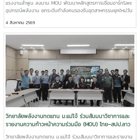
แรงงานลำพูน ลงนาม MOU พัฒนาหลักสูตรการเชื่อมอาร์กโลหะ
ประยุกต์ใช้แพลตฟอร์ม AppTech เพื่อถ่ายทอดองค์ความรู้และ
อุปกรณ์พลังงาน ยกระดับกำลังคนรองรับอุตสาหกรรมยุคใหม่วัน
เชื่อมโยงเครือข่าย - การแลกเปลี่ยนประสบการณ์ระหว่างสถาบัน
อังคารที่ 4 สิงหาคม 2569 มหาวิทยาลัยแม่โจ้ โดย วิทยาลัย
การศึกษา หน่วยงานภาครัฐ และภาคีเครือข่ายด้านการพัฒนา
4 สิงหาคม 2569
พลังงานทดแทน ร่วมกับ สำนักงานพัฒนาฝีมือแรงงานลำพูน จัด
ชุมชน การเข้าร่วมประชุมครั้งนี้นับเป็นโอกาสสำคัญในการติดตาม
พิธีลงนามบันทึกความเข้าใจความร่วมมือทางวิชาการ
ทิศทางการพัฒนาเทคโนโลยีที่เหมาะสมของประเทศ พร้อมแลก
(Memorandum of Understanding : MOU) ณ ห้องประชุมรวง
เปลี่ยนองค์ความรู้กับเครือข่ายผู้เชี่ยวชาญ ซึ่งสามารถนำมา
ผึ้ง ชั้น 5 สำนักงานมหาวิทยาลัย มหาวิทยาลัยแม่โจ้ พิธีลงนามได้
ประยุกต์ใช้ในการสนับสนุนพันธกิจของวิทยาลัยพลังงานทดแทน
รับเกียรติจาก ผู้ช่วยศาสตราจารย์ ดร.สุริยจรัส เตชะตันมีนสกุล
ทั้งด้านการวิจัย การบริการวิชาการ และการถ่ายทอดเทคโนโลยีสู่
รองอธิการบดีมหาวิทยาลัยแม่โจ้ (ผู้แทนอธิการบดี) และ นายก
ชุมชน เพื่อยกระดับคุณภาพชีวิตของประชาชนและสร้างการ
ษิดิจ ทับทิม ผู้อำนวยการสำนักงานพัฒนาฝีมือแรงงานลำพูน
พัฒนาที่ยั่งยืนวิทยาลัยพลังงานทดแทน มหาวิทยาลัยแม่โจ้ มุ่งมั่น
เป็นผู้ลงนามร่วมกัน โดยมี ผู้ช่วยศาสตราจารย์ ดร.นิกราน หอม
พัฒนาองค์ความรู้และนวัตกรรมด้านพลังงานและเทคโนโลยีที่
ดวง คณบดีวิทยาลัยพลังงานทดแทน มหาวิทยาลัยแม่โจ้และ นาย
เหมาะสม เพื่อสร้างผลกระทบเชิงบวกต่อสังคม ชุมชน และ
เกรียงศักดิ์ ธรรมวัตร ผู้อำนวยการกลุ่มงานพัฒนาฝีมือแรงงาน
เศรษฐกิจฐานราก พร้อมขับเคลื่อนการพัฒนาประเทศสู่ความ
ร่วมลงนามเป็นพยาน ความร่วมมือในครั้งนี้มีเป้าหมายในการ
ยั่งยืน
พัฒนาและปรับปรุงหลักสูตร “การเชื่อมอาร์กโลหะอุปกรณ์ทาง
พลังงานและอุตสาหกรรมด้วยมือ” ให้สอดคล้องกับมาตรฐาน
วิทยาลัยพลังงานทดแทน ม.แม่โจ้ ร่วมสัมมนาวิชาการและ
วิชาชีพและความต้องการของภาคอุตสาหกรรม พร้อมทั้งร่วมกัน
รายงานความก้าวหน้าความร่วมมือ (MOU) ไทย–สปป.ลาว
จัดฝึกอบรมและทดสอบมาตรฐานฝีมือแรงงานให้แก่ นักศึกษา
ขับเคลื่อนเครือข่ายวิชาการสู่การพัฒนาที่ยั่งยืน
วิทยาลัยพลังงานทดแทน ม.แม่โจ้ ร่วมสัมมนาวิชาการและรายงาน
แรงงาน และผู้สนใจทั่วไป เพื่อยกระดับทักษะวิชาชีพและเพิ่มขีด