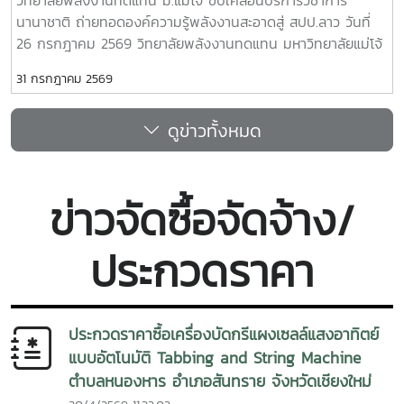
ร้อนด้วยพลังงานทดแทน” โดยมี ผู้ช่วยศาสตราจารย์ ดร.ยิ่งรักษ์
นานาชาติ ถ่ายทอดองค์ความรู้พลังงานสะอาดสู่ สปป.ลาว วันที่
อรรถเวชกุล เป็นวิทยากร ถ่ายทอดความรู้เกี่ยวกับการประยุกต์ใช้
26 กรกฎาคม 2569 วิทยาลัยพลังงานทดแทน มหาวิทยาลัยแม่โจ้
พลังงานทดแทนเพื่อการพัฒนาชุมชนและการรับมือกับการ
นำโดยคณะผู้บริหาร คณาจารย์ บุคลากร และนักศึกษาระดับ
เปลี่ยนแปลงสภาพภูมิอากาศ พร้อมกิจกรรมฝึกปฏิบัติจริง เพื่อ
31 กรกฎาคม 2569
บัณฑิตศึกษา ลงพื้นที่ โรงเรียนประถมสมบูรณ์พูเหล็กเจริญ
เสริมสร้างทักษะและความมั่นใจในการนำองค์ความรู้ไปใช้ประโยชน์
แขวงหลวงพระบาง สาธารณรัฐประชาธิปไตยประชาชนลาว เพื่อ
หัวข้อสำคัญในการอบรม ประกอบด้วย- การติดตั้งระบบสูบน้ำ
ดูข่าวทั้งหมด
ดำเนิน โครงการบริการวิชาการนานาชาติ ภายใต้หัวข้อ “การใช้
พลังงานแสงอาทิตย์อย่างถูกต้อง- หลักการทำงาน การใช้งาน
พลังงานทดแทนเพื่อการปรับตัวต่อการเปลี่ยนแปลงสภาพภูมิ
และการบำรุงรักษาระบบ - การประยุกต์ใช้พลังงานทดแทนเพื่อ
อากาศ” การดำเนินงานครั้งนี้มุ่งถ่ายทอดองค์ความรู้ควบคู่กับ
การพัฒนาชุมชนและการปรับตัวต่อการเปลี่ยนแปลงสภาพภูมิ
การลงมือปฏิบัติจริง โดยคณะวิทยากรได้ร่วมทำงานกับครู
อากาศ การฝึกปฏิบัติจริง เพื่อเสริมสร้างทักษะในการใช้งานระบบ
ข่าวจัดซื้อจัดจ้าง/
บุคลากร และชุมชนในพื้นที่ เพื่อพัฒนาระบบพลังงานสะอาดให้
ภายหลังการอบรม ได้มีพิธีลงนาม บันทึกข้อตกลงความร่วมมือ
สามารถนำไปใช้งานได้อย่างมีประสิทธิภาพและเกิดความยั่งยืน
(Memorandum of Understanding : MOU) ระหว่างหน่วยงาน
ประกวดราคา
กิจกรรมสำคัญประกอบด้วย - ติดตั้งระบบสูบน้ำพลังงานแสง
จากประเทศไทยและสาธารณรัฐประชาธิปไตยประชาชนลาว เพื่อ
อาทิตย์สำหรับใช้งานภายในโรงเรียน - ถ่ายทอดความรู้เกี่ยวกับ
สร้างเครือข่ายความร่วมมือด้านวิชาการ การวิจัยและนวัตกรรม
หลักการออกแบบ การทำงาน และองค์ประกอบของระบบสูบน้ำ
การพัฒนาหลักสูตร การฝึกอบรม การพัฒนาบุคลากร และการ
พลังงานแสงอาทิตย์ - ฝึกปฏิบัติการติดตั้ง การใช้งาน และการ
ส่งเสริมโรงเรียนต้นแบบด้านสิ่งแวดล้อมและพลังงานสะอาดใน
ประกวดราคาซื้อเครื่องบัดกรีแผงเซลล์แสงอาทิตย์
บำรุงรักษาระบบร่วมกับครูและผู้เข้าร่วมกิจกรรม - สร้างการมี
พื้นที่แขวงหลวงพระบางความร่วมมือครั้งนี้นับเป็นอีกก้าวสำคัญ
แบบอัตโนมัติ Tabbing and String Machine
ส่วนร่วมระหว่างสถาบันการศึกษา หน่วยงานภาครัฐ และชุมชน
ของการเชื่อมโยงเครือข่ายระหว่างประเทศไทยและ สปป.ลาว ใน
ตำบลหนองหาร อำเภอสันทราย จังหวัดเชียงใหม่
เพื่อให้สามารถบริหารจัดการระบบได้ด้วยตนเอง โครงการนี้มีเป้า
การขับเคลื่อนการพัฒนาทรัพยากรมนุษย์ การศึกษา และการใช้