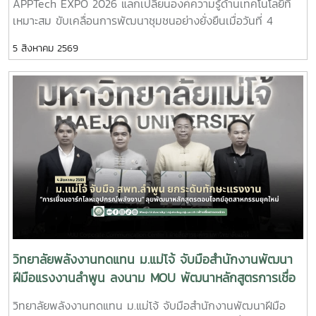
APPTech EXPO 2026 แลกเปลี่ยนองค์ความรู้ด้านเทคโนโลยีที่
ประชาสัมพันธ์ หลักสูตรวิศวกรรมศาสตรบัณฑิต สาขาวิชา
เหมาะสม ขับเคลื่อนการพัฒนาชุมชนอย่างยั่งยืนเมื่อวันที่ 4
วิศวกรรมพลังงาน (หลักสูตร 4 ปี) พร้อมแนะนำแนวทางการ
สิงหาคม 2569 ผู้ช่วยศาสตราจารย์ ดร.สราวุธ พลวงษ์ศรี และผู้
เรียน การฝึกปฏิบัติ และเส้นทางอาชีพ เพื่อให้นักเรียนได้รับข้อมูล
5 สิงหาคม 2569
ช่วยศาสตราจารย์ ดร.ภคมน ปินตานา อาจารย์ประจำวิทยาลัย
ที่ครบถ้วนสำหรับการวางแผนศึกษาต่อในระดับอุดมศึกษา
พลังงานทดแทน มหาวิทยาลัยแม่โจ้ เข้าร่วมการประชุม APPTech
บรรยากาศการศึกษาดูงานเป็นไปอย่างอบอุ่นและเป็นกันเอง
EXPO 2026 : พลังเทคโนโลยีที่เหมาะสม เพื่อการพัฒนาชุมชน
นักเรียนให้ความสนใจรับฟังข้อมูล ซักถาม แลกเปลี่ยนความคิด
พื้นที่ “สร้างนวัตกรชุมชน ขับเคลื่อนเศรษฐกิจฐานรากอย่าง
เห็นกับคณาจารย์ และเยี่ยมชมเครื่องมือด้านพลังงานอย่างใกล้ชิด
ยั่งยืน” ณ โรงแรมเซ็นทารา แกรนด์ แอท เซ็นทรัลพลาซา
ซึ่งช่วยสร้างแรงบันดาลใจและเปิดมุมมองใหม่ในการเลือกเส้น
ลาดพร้าว กรุงเทพมหานครภายในงานมีการนำเสนอแนวคิดและ
ทางการศึกษาต่อ วิทยาลัยพลังงานทดแทน มหาวิทยาลัย
แนวทางการขับเคลื่อน Appropriate Technology (AppTech)
แม่โจ้ มุ่งมั่นเป็นแหล่งเรียนรู้ด้านพลังงานสะอาดและนวัตกรรม
เพื่อยกระดับเศรษฐกิจฐานราก โดยมุ่งเชื่อมโยงองค์ความรู้จาก
พร้อมพัฒนากำลังคนที่มีคุณภาพ เพื่อร่วมขับเคลื่อนการพัฒนา
สถาบันการศึกษาสู่การใช้ประโยชน์ในชุมชน ผ่านการพัฒนา
พลังงานของประเทศและสร้างสังคมที่ยั่งยืนในอนาคต
เทคโนโลยีที่เหมาะสม การสร้างนวัตกรชุมชน และการพัฒนา
แพลตฟอร์ม AppTech ซึ่งเป็นระบบสนับสนุนการถ่ายทอด
เทคโนโลยี การเชื่อมโยงเครือข่ายความร่วมมือ และการสร้าง
โอกาสในการเพิ่มรายได้ให้แก่ประชาชนอย่างยั่งยืนประเด็นสำคัญ
วิทยาลัยพลังงานทดแทน ม.แม่โจ้ จับมือสำนักงานพัฒนา
ภายในงาน ประกอบด้วย - การพัฒนาเทคโนโลยีที่เหมาะสม
ฝีมือแรงงานลำพูน ลงนาม MOU พัฒนาหลักสูตรการเชื่อ
(Appropriate Technology) เพื่อการพัฒนาชุมชน- การสร้าง
มอาร์กโลหะอุปกรณ์พลังงาน ยกระดับกำลังคนรองรับ
วิทยาลัยพลังงานทดแทน ม.แม่โจ้ จับมือสำนักงานพัฒนาฝีมือ
และพัฒนานวัตกรชุมชนเพื่อขับเคลื่อนเศรษฐกิจฐานราก - การ
อุตสาหกรรมยุคใหม่