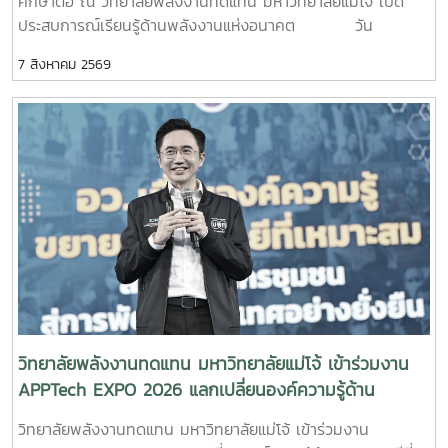
ศึกษาต่อ ณ วิทยาลัยพลังงานทดแทน มหาวิทยาลัยแม่โจ้ เปิด
ประสบการณ์เรียนรู้ด้านพลังงานแห่งอนาคต วัน
พฤหัสบดีที่ 6 สิงหาคม 2569 วิทยาลัยพลังงานทดแทน
7 สิงหาคม 2569
มหาวิทยาลัยแม่โจ้ ให้การต้อนรับคณะครูและนักเรียนจาก โรงเรียน
ตากพิทยาคม จังหวัดตาก ในโอกาสเข้าศึกษาดูงานและแนะแนว
ทางการศึกษาต่อระดับอุดมศึกษา พร้อมเยี่ยมชมการจัดการเรียน
การสอนและห้องปฏิบัติการของวิทยาลัย เพื่อเปิดโลกทัศน์ สร้าง
แรงบันดาลใจ และส่งเสริมการวางแผนศึกษาต่อด้านพลังงาน
ทดแทนและนวัตกรรมพลังงานในการนี้ ผู้บริหาร คณาจารย์ และ
บุคลากรของวิทยาลัยพลังงานทดแทน ให้การต้อนรับอย่างอบอุ่น
พร้อมแนะนำข้อมูลเกี่ยวกับหลักสูตร การจัดการเรียนการสอน
การฝึกปฏิบัติในห้องปฏิบัติการ การเรียนรู้ผ่านงานวิจัยและ
นวัตกรรม ตลอดจนแนวโน้มและโอกาสในการประกอบอาชีพด้าน
พลังงานทดแทน ซึ่งเป็นหนึ่งในอุตสาหกรรมสำคัญของประเทศใน
อนาคต คณะครูและนักเรียนยังได้เยี่ยมชมห้องปฏิบัติการ
และศูนย์การเรียนรู้ด้านพลังงานของวิทยาลัย เพื่อสัมผัส
วิทยาลัยพลังงานทดแทน มหาวิทยาลัยแม่โจ้ เข้าร่วมงาน
บรรยากาศการเรียนรู้จากสถานที่จริงและเห็นการประยุกต์ใช้องค์
APPTech EXPO 2026 แลกเปลี่ยนองค์ความรู้ด้าน
ความรู้ด้านวิศวกรรมพลังงานและเทคโนโลยีพลังงานสะอาดอย่าง
เทคโนโลยีที่เหมาะสม ขับเคลื่อนการพัฒนาชุมชนอย่าง
วิทยาลัยพลังงานทดแทน มหาวิทยาลัยแม่โจ้ เข้าร่วมงาน
เป็นรูปธรรม โอกาสนี้ วิทยาลัยพลังงานทดแทนได้
ยั่งยืน