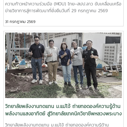
ความก้าวหน้าความร่วมมือ (MOU) ไทย–สปป.ลาว ขับเคลื่อนเครือ
ความสามารถของกำลังคนไทยความร่วมมือครอบคลุมการดำเนิน
ข่ายวิชาการสู่การพัฒนาที่ยั่งยืนวันที่ 29 กรกฎาคม 2569
งานในด้านต่าง ๆ ได้แก่- พัฒนาและปรับปรุงหลักสูตรให้
วิทยาลัยพลังงานทดแทน มหาวิทยาลัยแม่โจ้ นำโดย ผู้ช่วย
สอดคล้องกับมาตรฐานวิชาชีพ - จัดฝึกอบรมเชิงปฏิบัติการด้าน
31 กรกฎาคม 2569
ศาสตราจารย์ ดร.นิกราน หอมดวง คณบดีวิทยาลัยพลังงาน
การเชื่อมอาร์กโลหะอุปกรณ์พลังงานและอุตสาหกรรม - ทดสอบ
ทดแทน พร้อมด้วย ผู้ช่วยศาสตราจารย์ ดร.กิตติกร สาสุจิตต์
มาตรฐานฝีมือแรงงานและรับรองสมรรถนะผู้ผ่านการอบรม-
รองคณบดีฝ่ายบริหาร, ผู้ช่วยศาสตราจารย์ ดร.ยิ่งรักษ์ อรรถเวช
พัฒนากำลังคนให้มีทักษะตรงตามความต้องการของสถาน
กุล รองคณบดีฝ่ายวิจัยและบริการวิชาการคณาจารย์ บุคลากร
ประกอบการและตลาดแรงงาน ความร่วมมือครั้งนี้สะท้อนถึง
และนักศึกษาระดับบัณฑิตศึกษา เข้าร่วมกิจกรรม สัมมนาวิชาการ
ความมุ่งมั่นของวิทยาลัยพลังงานทดแทน มหาวิทยาลัยแม่โจ้ ในกา
และการรายงานความก้าวหน้าความร่วมมือ (MOU) ระหว่าง
รบูรณาการความร่วมมือกับหน่วยงานภาครัฐ เพื่อผลิตและพัฒนา
มหาวิทยาลัยแม่โจ้และเครือข่ายสถาบันการศึกษาในแขวงหลวงพระ
กำลังคนที่มีศักยภาพ มีทักษะด้านวิชาชีพที่ได้มาตรฐาน และพร้อม
บาง สาธารณรัฐประชาธิปไตยประชาชนลาว การสัมมนาครั้งนี้จัด
รองรับการเปลี่ยนแปลงของภาคอุตสาหกรรมด้านพลังงานและ
ขึ้นเพื่อเป็นเวทีในการแลกเปลี่ยนองค์ความรู้ ติดตามผลการ
เทคโนโลยีในอนาคตวิทยาลัยพลังงานทดแทน มหาวิทยาลัยแม่โจ้
ดำเนินงานภายใต้บันทึกข้อตกลงความร่วมมือ (MOU) และร่วม
ยังคงเดินหน้าสร้างเครือข่ายความร่วมมือกับทุกภาคส่วน เพื่อยก
กำหนดแนวทางการพัฒนาความร่วมมือด้านการศึกษา การวิจัย
ระดับการศึกษา การพัฒนาทักษะวิชาชีพ และการผลิตบัณฑิต
และการบริการวิชาการระหว่างประเทศไทยและ สปป.ลาว ให้เกิด
คุณภาพ ตอบโจทย์การพัฒนาประเทศอย่างยั่งยืน
ความเข้มแข็งและต่อเนื่อง กิจกรรมสำคัญภายในงาน ประกอบ
วิทยาลัยพลังงานทดแทน ม.แม่โจ้ ถ่ายทอดองค์ความรู้ด้าน
ด้วย- แลกเปลี่ยนองค์ความรู้ด้านพลังงานทดแทน สิ่งแวดล้อม
พลังงานแสงอาทิตย์ สู่วิทยาลัยเทคนิควิชาชีพหลวงพระบาง
และการรับมือกับการเปลี่ยนแปลงสภาพภูมิอากาศ- รายงานผล
เสริมสร้างเครือข่ายความร่วมมือไทย–สปป.ลาว
วิทยาลัยพลังงานทดแทน ม.แม่โจ้ ถ่ายทอดองค์ความรู้ด้าน
การดำเนินงานและความก้าวหน้าของโครงการความร่วมมือที่ผ่าน