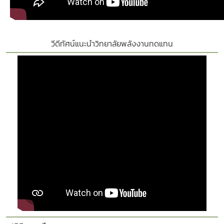
วีดีทัศน์แนะนำวิทยาลัยพลังงานทดแทน