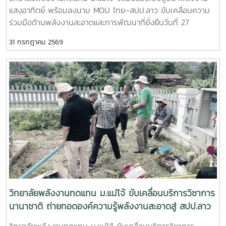
ระบบสูบน้ำพลังงานแสงอาทิตย์ตามหลักวิชาการ- ถ่ายทอด
ยั่งยืน
แสงอาทิตย์ พร้อมลงนาม MOU ไทย–สปป.ลาว ขับเคลื่อนความ
เทคนิคการตรวจสอบ การใช้งาน และการบำรุงรักษาระบบ เพื่อ
ร่วมมือด้านพลังงานสะอาดและการพัฒนาที่ยั่งยืนวันที่ 27
เพิ่มประสิทธิภาพและยืดอายุการใช้งานของอุปกรณ์- แลกเปลี่ยน
กรกฎาคม 2569 วิทยาลัยพลังงานทดแทน มหาวิทยาลัยแม่โจ้ จัด
องค์ความรู้และประสบการณ์ระหว่างคณาจารย์ นักศึกษา และผู้เข้า
31 กรกฎาคม 2569
กิจกรรมบริการวิชาการนานาชาติ ภายใต้โครงการ “การใช้
ร่วมกิจกรรม เพื่อสร้างเครือข่ายความร่วมมือด้านพลังงาน
พลังงานทดแทนเพื่อการปรับตัวต่อการเปลี่ยนแปลงสภาพภูมิ
ทดแทนระหว่างประเทศไทยและ สปป.ลาว- การดำเนินกิจกรรม
อากาศ” ณ โรงเรียนประถมสมบูรณ์พุเหล็กเจริญ แขวงหลวงพระ
ครั้งนี้มีเป้าหมายเพื่อเสริมสร้างศักยภาพบุคลากรด้านอาชีวศึกษา
บาง สาธารณรัฐประชาธิปไตยประชาชนลาวการดำเนินงานครั้งนี้
ส่งเสริมการเรียนรู้จากการลงมือปฏิบัติจริง และสนับสนุนการ
นำโดย ผู้ช่วยศาสตราจารย์ ดร.นิกราน หอมดวง คณบดีวิทยาลัย
ประยุกต์ใช้เทคโนโลยีพลังงานสะอาดในสถานศึกษาและชุมชน ซึ่งจะ
พลังงานทดแทน พร้อมด้วย ผู้ช่วยศาสตราจารย์ ดร.กิตติกร สาสุ
ช่วยลดต้นทุนด้านพลังงาน เพิ่มโอกาสในการเข้าถึงพลังงาน
จิตต์ รองคณบดีฝ่ายบริหาร และ ผู้ช่วยศาสตราจารย์ ดร.ยิ่งรักษ์
สะอาด และรองรับการพัฒนาเศรษฐกิจและสังคมอย่างยั่งยืน
อรรถเวชกุล รองคณบดีฝ่ายวิจัยและบริการวิชาการ พร้อมคณะผู้
วิทยาลัยพลังงานทดแทน มหาวิทยาลัยแม่โจ้ ยังคงมุ่งมั่นขับ
บริหาร คณาจารย์ บุคลากร และนักศึกษาระดับบัณฑิตศึกษา โดย
เคลื่อนพันธกิจด้านการบริการวิชาการสู่ระดับนานาชาติ ถ่ายทอด
มีครู บุคลากร และผู้แทนจากหน่วยงานภาครัฐและสถาบันการ
องค์ความรู้ เทคโนโลยี และนวัตกรรมด้านพลังงานทดแทน เพื่อ
ศึกษาของไทยและ สปป.ลาว เข้าร่วมกิจกรรมอย่างพร้อมเพรียง -
สร้างเครือข่ายความร่วมมือทางวิชาการ พัฒนาศักยภาพกำลังคน
ภาคเช้า จัดอบรมเชิงปฏิบัติการด้าน ระบบสูบน้ำพลังงานแสง
และร่วมกันสร้างอนาคตที่เป็นมิตรต่อสิ่งแวดล้อมอย่างยั่งยืน
อาทิตย์ เพื่อถ่ายทอดองค์ความรู้ให้แก่ครู บุคลากร และผู้เข้าร่วม
วิทยาลัยพลังงานทดแทน ม.แม่โจ้ ขับเคลื่อนบริการวิชาการ
อบรม ให้สามารถติดตั้ง ใช้งาน และบำรุงรักษาระบบได้อย่างถูก
นานาชาติ ถ่ายทอดองค์ความรู้พลังงานสะอาดสู่ สปป.ลาว
ต้องและมีประสิทธิภาพ- ภาคบ่าย จัดอบรมในหัวข้อ “การลดโลก
วิทยาลัยพลังงานทดแทน ม.แม่โจ้ ขับเคลื่อนบริการวิชาการ