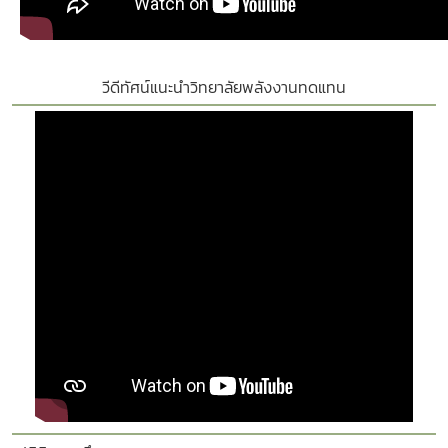
วีดีทัศน์แนะนำวิทยาลัยพลังงานทดแทน