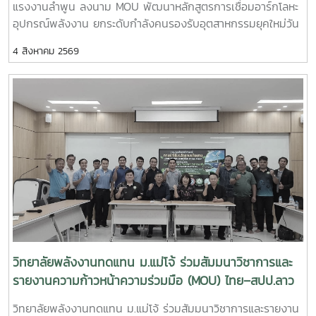
แรงงานลำพูน ลงนาม MOU พัฒนาหลักสูตรการเชื่อมอาร์กโลหะ
ประยุกต์ใช้แพลตฟอร์ม AppTech เพื่อถ่ายทอดองค์ความรู้และ
อุปกรณ์พลังงาน ยกระดับกำลังคนรองรับอุตสาหกรรมยุคใหม่วัน
เชื่อมโยงเครือข่าย - การแลกเปลี่ยนประสบการณ์ระหว่างสถาบัน
อังคารที่ 4 สิงหาคม 2569 มหาวิทยาลัยแม่โจ้ โดย วิทยาลัย
การศึกษา หน่วยงานภาครัฐ และภาคีเครือข่ายด้านการพัฒนา
4 สิงหาคม 2569
พลังงานทดแทน ร่วมกับ สำนักงานพัฒนาฝีมือแรงงานลำพูน จัด
ชุมชน การเข้าร่วมประชุมครั้งนี้นับเป็นโอกาสสำคัญในการติดตาม
พิธีลงนามบันทึกความเข้าใจความร่วมมือทางวิชาการ
ทิศทางการพัฒนาเทคโนโลยีที่เหมาะสมของประเทศ พร้อมแลก
(Memorandum of Understanding : MOU) ณ ห้องประชุมรวง
เปลี่ยนองค์ความรู้กับเครือข่ายผู้เชี่ยวชาญ ซึ่งสามารถนำมา
ผึ้ง ชั้น 5 สำนักงานมหาวิทยาลัย มหาวิทยาลัยแม่โจ้ พิธีลงนามได้
ประยุกต์ใช้ในการสนับสนุนพันธกิจของวิทยาลัยพลังงานทดแทน
รับเกียรติจาก ผู้ช่วยศาสตราจารย์ ดร.สุริยจรัส เตชะตันมีนสกุล
ทั้งด้านการวิจัย การบริการวิชาการ และการถ่ายทอดเทคโนโลยีสู่
รองอธิการบดีมหาวิทยาลัยแม่โจ้ (ผู้แทนอธิการบดี) และ นายก
ชุมชน เพื่อยกระดับคุณภาพชีวิตของประชาชนและสร้างการ
ษิดิจ ทับทิม ผู้อำนวยการสำนักงานพัฒนาฝีมือแรงงานลำพูน
พัฒนาที่ยั่งยืนวิทยาลัยพลังงานทดแทน มหาวิทยาลัยแม่โจ้ มุ่งมั่น
เป็นผู้ลงนามร่วมกัน โดยมี ผู้ช่วยศาสตราจารย์ ดร.นิกราน หอม
พัฒนาองค์ความรู้และนวัตกรรมด้านพลังงานและเทคโนโลยีที่
ดวง คณบดีวิทยาลัยพลังงานทดแทน มหาวิทยาลัยแม่โจ้และ นาย
เหมาะสม เพื่อสร้างผลกระทบเชิงบวกต่อสังคม ชุมชน และ
เกรียงศักดิ์ ธรรมวัตร ผู้อำนวยการกลุ่มงานพัฒนาฝีมือแรงงาน
เศรษฐกิจฐานราก พร้อมขับเคลื่อนการพัฒนาประเทศสู่ความ
ร่วมลงนามเป็นพยาน ความร่วมมือในครั้งนี้มีเป้าหมายในการ
ยั่งยืน
พัฒนาและปรับปรุงหลักสูตร “การเชื่อมอาร์กโลหะอุปกรณ์ทาง
พลังงานและอุตสาหกรรมด้วยมือ” ให้สอดคล้องกับมาตรฐาน
วิทยาลัยพลังงานทดแทน ม.แม่โจ้ ร่วมสัมมนาวิชาการและ
วิชาชีพและความต้องการของภาคอุตสาหกรรม พร้อมทั้งร่วมกัน
รายงานความก้าวหน้าความร่วมมือ (MOU) ไทย–สปป.ลาว
จัดฝึกอบรมและทดสอบมาตรฐานฝีมือแรงงานให้แก่ นักศึกษา
ขับเคลื่อนเครือข่ายวิชาการสู่การพัฒนาที่ยั่งยืน
วิทยาลัยพลังงานทดแทน ม.แม่โจ้ ร่วมสัมมนาวิชาการและรายงาน
แรงงาน และผู้สนใจทั่วไป เพื่อยกระดับทักษะวิชาชีพและเพิ่มขีด