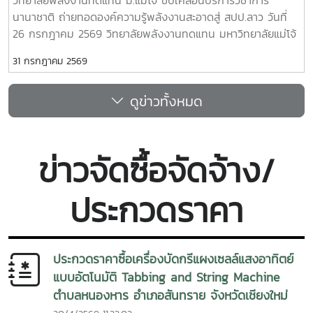
ร้อนด้วยพลังงานทดแทน” โดยมี ผู้ช่วยศาสตราจารย์ ดร.ยิ่งรักษ์
นานาชาติ ถ่ายทอดองค์ความรู้พลังงานสะอาดสู่ สปป.ลาว วันที่
อรรถเวชกุล เป็นวิทยากร ถ่ายทอดความรู้เกี่ยวกับการประยุกต์ใช้
26 กรกฎาคม 2569 วิทยาลัยพลังงานทดแทน มหาวิทยาลัยแม่โจ้
พลังงานทดแทนเพื่อการพัฒนาชุมชนและการรับมือกับการ
นำโดยคณะผู้บริหาร คณาจารย์ บุคลากร และนักศึกษาระดับ
เปลี่ยนแปลงสภาพภูมิอากาศ พร้อมกิจกรรมฝึกปฏิบัติจริง เพื่อ
31 กรกฎาคม 2569
บัณฑิตศึกษา ลงพื้นที่ โรงเรียนประถมสมบูรณ์พูเหล็กเจริญ
เสริมสร้างทักษะและความมั่นใจในการนำองค์ความรู้ไปใช้ประโยชน์
แขวงหลวงพระบาง สาธารณรัฐประชาธิปไตยประชาชนลาว เพื่อ
หัวข้อสำคัญในการอบรม ประกอบด้วย- การติดตั้งระบบสูบน้ำ
ดูข่าวทั้งหมด
ดำเนิน โครงการบริการวิชาการนานาชาติ ภายใต้หัวข้อ “การใช้
พลังงานแสงอาทิตย์อย่างถูกต้อง- หลักการทำงาน การใช้งาน
พลังงานทดแทนเพื่อการปรับตัวต่อการเปลี่ยนแปลงสภาพภูมิ
และการบำรุงรักษาระบบ - การประยุกต์ใช้พลังงานทดแทนเพื่อ
อากาศ” การดำเนินงานครั้งนี้มุ่งถ่ายทอดองค์ความรู้ควบคู่กับ
การพัฒนาชุมชนและการปรับตัวต่อการเปลี่ยนแปลงสภาพภูมิ
การลงมือปฏิบัติจริง โดยคณะวิทยากรได้ร่วมทำงานกับครู
อากาศ การฝึกปฏิบัติจริง เพื่อเสริมสร้างทักษะในการใช้งานระบบ
ข่าวจัดซื้อจัดจ้าง/
บุคลากร และชุมชนในพื้นที่ เพื่อพัฒนาระบบพลังงานสะอาดให้
ภายหลังการอบรม ได้มีพิธีลงนาม บันทึกข้อตกลงความร่วมมือ
สามารถนำไปใช้งานได้อย่างมีประสิทธิภาพและเกิดความยั่งยืน
(Memorandum of Understanding : MOU) ระหว่างหน่วยงาน
ประกวดราคา
กิจกรรมสำคัญประกอบด้วย - ติดตั้งระบบสูบน้ำพลังงานแสง
จากประเทศไทยและสาธารณรัฐประชาธิปไตยประชาชนลาว เพื่อ
อาทิตย์สำหรับใช้งานภายในโรงเรียน - ถ่ายทอดความรู้เกี่ยวกับ
สร้างเครือข่ายความร่วมมือด้านวิชาการ การวิจัยและนวัตกรรม
หลักการออกแบบ การทำงาน และองค์ประกอบของระบบสูบน้ำ
การพัฒนาหลักสูตร การฝึกอบรม การพัฒนาบุคลากร และการ
พลังงานแสงอาทิตย์ - ฝึกปฏิบัติการติดตั้ง การใช้งาน และการ
ส่งเสริมโรงเรียนต้นแบบด้านสิ่งแวดล้อมและพลังงานสะอาดใน
ประกวดราคาซื้อเครื่องบัดกรีแผงเซลล์แสงอาทิตย์
บำรุงรักษาระบบร่วมกับครูและผู้เข้าร่วมกิจกรรม - สร้างการมี
พื้นที่แขวงหลวงพระบางความร่วมมือครั้งนี้นับเป็นอีกก้าวสำคัญ
แบบอัตโนมัติ Tabbing and String Machine
ส่วนร่วมระหว่างสถาบันการศึกษา หน่วยงานภาครัฐ และชุมชน
ของการเชื่อมโยงเครือข่ายระหว่างประเทศไทยและ สปป.ลาว ใน
ตำบลหนองหาร อำเภอสันทราย จังหวัดเชียงใหม่
เพื่อให้สามารถบริหารจัดการระบบได้ด้วยตนเอง โครงการนี้มีเป้า
การขับเคลื่อนการพัฒนาทรัพยากรมนุษย์ การศึกษา และการใช้