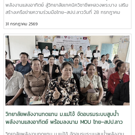
พลังงานแสงอาทิตย์ สู่วิทยาลัยเทคนิควิชาชีพหลวงพระบาง เสริม
มา- ร่วมวางแผนการดำเนินงานด้านการศึกษา งานวิจัย และการ
สร้างเครือข่ายความร่วมมือไทย–สปป.ลาววันที่ 28 กรกฎาคม
บริการวิชาการในระยะต่อไป เสริมสร้างเครือข่ายความร่วมมือ
2569 วิทยาลัยพลังงานทดแทน มหาวิทยาลัยแม่โจ้ นำโดย ผู้ช่วย
ระหว่างสถาบันการศึกษา หน่วยงานภาครัฐ และภาคีเครือข่ายของ
31 กรกฎาคม 2569
ศาสตราจารย์ ดร.นิกราน หอมดวง คณบดีวิทยาลัยพลังงาน
ทั้งสองประเทศ เพื่อยกระดับการพัฒนาทรัพยากรมนุษย์และ
ทดแทน พร้อมด้วย ผู้ช่วยศาสตราจารย์ ดร.กิตติกร สาสุจิตต์
นวัตกรรมด้านพลังงานสะอาด- การประชุมสัมมนาครั้งนี้สะท้อน
รองคณบดีฝ่ายบริหาร, ผู้ช่วยศาสตราจารย์ ดร.ยิ่งรักษ์ อรรถเวช
ถึงความมุ่งมั่นของทุกภาคส่วนในการร่วมกันขับเคลื่อนการใช้
กุล รองคณบดีฝ่ายวิจัยและบริการวิชาการ คณาจารย์ และ
พลังงานทดแทน การพัฒนางานวิจัย และการถ่ายทอดองค์ความรู้
บุคลากร ลงพื้นที่จัดกิจกรรมบริการวิชาการนานาชาติ ณ
สู่สังคม พร้อมส่งเสริมความร่วมมือทางวิชาการระหว่าง
วิทยาลัยเทคนิควิชาชีพหลวงพระบาง แขวงหลวงพระบาง
ประเทศไทยและ สปป.ลาว ให้สามารถต่อยอดสู่การพัฒนาชุมชน
สาธารณรัฐประชาธิปไตยประชาชนลาว กิจกรรมจัดขึ้นภายใต้
สังคม และสิ่งแวดล้อมอย่างยั่งยืนในระดับนานาชาติ วิทยาลัย
โครงการ “การใช้พลังงานทดแทนเพื่อการปรับตัวต่อการ
พลังงานทดแทน มหาวิทยาลัยแม่โจ้ ยังคงเดินหน้าสร้างเครือข่าย
เปลี่ยนแปลงสภาพภูมิอากาศ” โดยมุ่งถ่ายทอดองค์ความรู้ด้าน
ความร่วมมือกับพันธมิตรทั้งในและต่างประเทศ เพื่อร่วมพัฒนา
พลังงานแสงอาทิตย์ ทั้งภาคทฤษฎีและภาคปฏิบัติ เพื่อพัฒนา
องค์ความรู้ เทคโนโลยี และนวัตกรรมด้านพลังงานสะอาด อันเป็น
ศักยภาพของผู้บริหาร คณาจารย์ บุคลากร และนักศึกษา ให้
รากฐานสำคัญของการพัฒนาที่ยั่งยืนในภูมิภาคอาเซียน
สามารถประยุกต์ใช้เทคโนโลยีพลังงานทดแทนได้อย่างมี
ประสิทธิภาพและเกิดประโยชน์สูงสุด กิจกรรมสำคัญ ประกอบ
วิทยาลัยพลังงานทดแทน ม.แม่โจ้ จัดอบรมระบบสูบน้ำ
ด้วย- บรรยายหลักการทำงานของระบบผลิตไฟฟ้าพลังงานแสง
พลังงานแสงอาทิตย์ พร้อมลงนาม MOU ไทย–สปป.ลาว
อาทิตย์ และระบบสูบน้ำพลังงานแสงอาทิตย์- ฝึกปฏิบัติการติดตั้ง
ขับเคลื่อนความร่วมมือด้านพลังงานสะอาดและการพัฒนาที่
วิทยาลัยพลังงานทดแทน ม.แม่โจ้ จัดอบรมระบบสูบน้ำพลังงาน