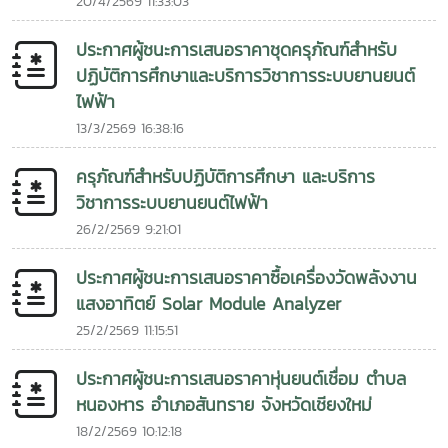
20/4/2569 11:33:03
หมายในการส่งเสริมการใช้พลังงานทดแทน เพิ่มการเข้าถึง
พลังงานสะอาด เพื่อยกระดับคุณภาพชีวิตของประชาชน พร้อม
พลังงานสะอาด ลดผลกระทบจากการเปลี่ยนแปลงสภาพภูมิ
ร่วมสร้างสังคมที่เป็นมิตรต่อสิ่งแวดล้อม และก้าวสู่การพัฒนาที่
ประกาศผู้ชนะการเสนอราคาชุดครุภัณฑ์สำหรับ
อากาศ และยกระดับคุณภาพชีวิตของชุมชน พร้อมสร้างต้นแบบ
ยั่งยืนร่วมกันในอนาคต
ปฏิบัติการศึกษาและบริการวิชาการระบบยานยนต์
การพัฒนาที่ยั่งยืนที่สามารถขยายผลไปยังพื้นที่อื่นในอนาคต การ
ไฟฟ้า
ดำเนินกิจกรรมในครั้งนี้สะท้อนถึงความมุ่งมั่นของวิทยาลัย
พลังงานทดแทน มหาวิทยาลัยแม่โจ้ ในการนำองค์ความรู้
13/3/2569 16:38:16
เทคโนโลยี และนวัตกรรมด้านพลังงานทดแทนไปสร้างประโยชน์แก่
สังคม พร้อมส่งเสริมความร่วมมือทางวิชาการระหว่างประเทศไทย
ครุภัณฑ์สำหรับปฏิบัติการศึกษา และบริการ
และ สปป.ลาว เพื่อร่วมกันขับเคลื่อนการพัฒนาที่ยั่งยืนในระดับ
วิชาการระบบยานยนต์ไฟฟ้า
ภูมิภาคพลังงานสะอาด สร้างโอกาส พัฒนาคุณภาพชีวิต และ
26/2/2569 9:21:01
เชื่อมโยงความร่วมมือสู่อนาคตที่ยั่งยืน ไม่เอาอิโมจิ
ประกาศผู้ชนะการเสนอราคาซื้อเครื่องวัดพลังงาน
แสงอาทิตย์ Solar Module Analyzer
25/2/2569 11:15:51
ประกาศผู้ชนะการเสนอราคาหุ่นยนต์เชื่อม ตำบล
หนองหาร อำเภอสันทราย จังหวัดเชียงใหม่
18/2/2569 10:12:18