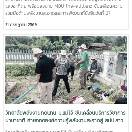
ระบบสูบน้ำพลังงานแสงอาทิตย์ตามหลักวิชาการ- ถ่ายทอด
ยั่งยืน
แสงอาทิตย์ พร้อมลงนาม MOU ไทย–สปป.ลาว ขับเคลื่อนความ
เทคนิคการตรวจสอบ การใช้งาน และการบำรุงรักษาระบบ เพื่อ
ร่วมมือด้านพลังงานสะอาดและการพัฒนาที่ยั่งยืนวันที่ 27
เพิ่มประสิทธิภาพและยืดอายุการใช้งานของอุปกรณ์- แลกเปลี่ยน
กรกฎาคม 2569 วิทยาลัยพลังงานทดแทน มหาวิทยาลัยแม่โจ้ จัด
องค์ความรู้และประสบการณ์ระหว่างคณาจารย์ นักศึกษา และผู้เข้า
31 กรกฎาคม 2569
กิจกรรมบริการวิชาการนานาชาติ ภายใต้โครงการ “การใช้
ร่วมกิจกรรม เพื่อสร้างเครือข่ายความร่วมมือด้านพลังงาน
พลังงานทดแทนเพื่อการปรับตัวต่อการเปลี่ยนแปลงสภาพภูมิ
ทดแทนระหว่างประเทศไทยและ สปป.ลาว- การดำเนินกิจกรรม
อากาศ” ณ โรงเรียนประถมสมบูรณ์พุเหล็กเจริญ แขวงหลวงพระ
ครั้งนี้มีเป้าหมายเพื่อเสริมสร้างศักยภาพบุคลากรด้านอาชีวศึกษา
บาง สาธารณรัฐประชาธิปไตยประชาชนลาวการดำเนินงานครั้งนี้
ส่งเสริมการเรียนรู้จากการลงมือปฏิบัติจริง และสนับสนุนการ
นำโดย ผู้ช่วยศาสตราจารย์ ดร.นิกราน หอมดวง คณบดีวิทยาลัย
ประยุกต์ใช้เทคโนโลยีพลังงานสะอาดในสถานศึกษาและชุมชน ซึ่งจะ
พลังงานทดแทน พร้อมด้วย ผู้ช่วยศาสตราจารย์ ดร.กิตติกร สาสุ
ช่วยลดต้นทุนด้านพลังงาน เพิ่มโอกาสในการเข้าถึงพลังงาน
จิตต์ รองคณบดีฝ่ายบริหาร และ ผู้ช่วยศาสตราจารย์ ดร.ยิ่งรักษ์
สะอาด และรองรับการพัฒนาเศรษฐกิจและสังคมอย่างยั่งยืน
อรรถเวชกุล รองคณบดีฝ่ายวิจัยและบริการวิชาการ พร้อมคณะผู้
วิทยาลัยพลังงานทดแทน มหาวิทยาลัยแม่โจ้ ยังคงมุ่งมั่นขับ
บริหาร คณาจารย์ บุคลากร และนักศึกษาระดับบัณฑิตศึกษา โดย
เคลื่อนพันธกิจด้านการบริการวิชาการสู่ระดับนานาชาติ ถ่ายทอด
มีครู บุคลากร และผู้แทนจากหน่วยงานภาครัฐและสถาบันการ
องค์ความรู้ เทคโนโลยี และนวัตกรรมด้านพลังงานทดแทน เพื่อ
ศึกษาของไทยและ สปป.ลาว เข้าร่วมกิจกรรมอย่างพร้อมเพรียง -
สร้างเครือข่ายความร่วมมือทางวิชาการ พัฒนาศักยภาพกำลังคน
ภาคเช้า จัดอบรมเชิงปฏิบัติการด้าน ระบบสูบน้ำพลังงานแสง
และร่วมกันสร้างอนาคตที่เป็นมิตรต่อสิ่งแวดล้อมอย่างยั่งยืน
อาทิตย์ เพื่อถ่ายทอดองค์ความรู้ให้แก่ครู บุคลากร และผู้เข้าร่วม
วิทยาลัยพลังงานทดแทน ม.แม่โจ้ ขับเคลื่อนบริการวิชาการ
อบรม ให้สามารถติดตั้ง ใช้งาน และบำรุงรักษาระบบได้อย่างถูก
นานาชาติ ถ่ายทอดองค์ความรู้พลังงานสะอาดสู่ สปป.ลาว
ต้องและมีประสิทธิภาพ- ภาคบ่าย จัดอบรมในหัวข้อ “การลดโลก
วิทยาลัยพลังงานทดแทน ม.แม่โจ้ ขับเคลื่อนบริการวิชาการ