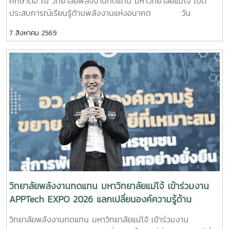
ศึกษาต่อ ณ วิทยาลัยพลังงานทดแทน มหาวิทยาลัยแม่โจ้ เปิด
ประสบการณ์เรียนรู้ด้านพลังงานแห่งอนาคต วัน
พฤหัสบดีที่ 6 สิงหาคม 2569 วิทยาลัยพลังงานทดแทน
7 สิงหาคม 2569
มหาวิทยาลัยแม่โจ้ ให้การต้อนรับคณะครูและนักเรียนจาก โรงเรียน
ตากพิทยาคม จังหวัดตาก ในโอกาสเข้าศึกษาดูงานและแนะแนว
ทางการศึกษาต่อระดับอุดมศึกษา พร้อมเยี่ยมชมการจัดการเรียน
การสอนและห้องปฏิบัติการของวิทยาลัย เพื่อเปิดโลกทัศน์ สร้าง
แรงบันดาลใจ และส่งเสริมการวางแผนศึกษาต่อด้านพลังงาน
ทดแทนและนวัตกรรมพลังงานในการนี้ ผู้บริหาร คณาจารย์ และ
บุคลากรของวิทยาลัยพลังงานทดแทน ให้การต้อนรับอย่างอบอุ่น
พร้อมแนะนำข้อมูลเกี่ยวกับหลักสูตร การจัดการเรียนการสอน
การฝึกปฏิบัติในห้องปฏิบัติการ การเรียนรู้ผ่านงานวิจัยและ
นวัตกรรม ตลอดจนแนวโน้มและโอกาสในการประกอบอาชีพด้าน
พลังงานทดแทน ซึ่งเป็นหนึ่งในอุตสาหกรรมสำคัญของประเทศใน
อนาคต คณะครูและนักเรียนยังได้เยี่ยมชมห้องปฏิบัติการ
และศูนย์การเรียนรู้ด้านพลังงานของวิทยาลัย เพื่อสัมผัส
วิทยาลัยพลังงานทดแทน มหาวิทยาลัยแม่โจ้ เข้าร่วมงาน
บรรยากาศการเรียนรู้จากสถานที่จริงและเห็นการประยุกต์ใช้องค์
APPTech EXPO 2026 แลกเปลี่ยนองค์ความรู้ด้าน
ความรู้ด้านวิศวกรรมพลังงานและเทคโนโลยีพลังงานสะอาดอย่าง
เทคโนโลยีที่เหมาะสม ขับเคลื่อนการพัฒนาชุมชนอย่าง
วิทยาลัยพลังงานทดแทน มหาวิทยาลัยแม่โจ้ เข้าร่วมงาน
เป็นรูปธรรม โอกาสนี้ วิทยาลัยพลังงานทดแทนได้
ยั่งยืน