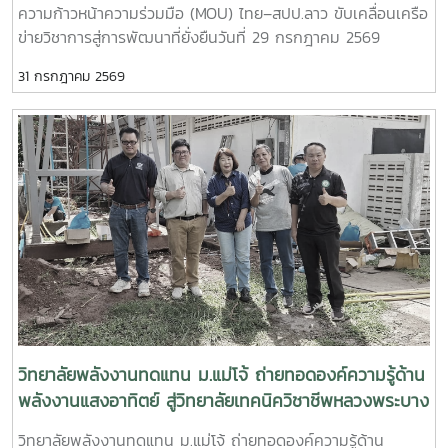
ความก้าวหน้าความร่วมมือ (MOU) ไทย–สปป.ลาว ขับเคลื่อนเครือ
ความสามารถของกำลังคนไทยความร่วมมือครอบคลุมการดำเนิน
ข่ายวิชาการสู่การพัฒนาที่ยั่งยืนวันที่ 29 กรกฎาคม 2569
งานในด้านต่าง ๆ ได้แก่- พัฒนาและปรับปรุงหลักสูตรให้
วิทยาลัยพลังงานทดแทน มหาวิทยาลัยแม่โจ้ นำโดย ผู้ช่วย
สอดคล้องกับมาตรฐานวิชาชีพ - จัดฝึกอบรมเชิงปฏิบัติการด้าน
31 กรกฎาคม 2569
ศาสตราจารย์ ดร.นิกราน หอมดวง คณบดีวิทยาลัยพลังงาน
การเชื่อมอาร์กโลหะอุปกรณ์พลังงานและอุตสาหกรรม - ทดสอบ
ทดแทน พร้อมด้วย ผู้ช่วยศาสตราจารย์ ดร.กิตติกร สาสุจิตต์
มาตรฐานฝีมือแรงงานและรับรองสมรรถนะผู้ผ่านการอบรม-
รองคณบดีฝ่ายบริหาร, ผู้ช่วยศาสตราจารย์ ดร.ยิ่งรักษ์ อรรถเวช
พัฒนากำลังคนให้มีทักษะตรงตามความต้องการของสถาน
กุล รองคณบดีฝ่ายวิจัยและบริการวิชาการคณาจารย์ บุคลากร
ประกอบการและตลาดแรงงาน ความร่วมมือครั้งนี้สะท้อนถึง
และนักศึกษาระดับบัณฑิตศึกษา เข้าร่วมกิจกรรม สัมมนาวิชาการ
ความมุ่งมั่นของวิทยาลัยพลังงานทดแทน มหาวิทยาลัยแม่โจ้ ในกา
และการรายงานความก้าวหน้าความร่วมมือ (MOU) ระหว่าง
รบูรณาการความร่วมมือกับหน่วยงานภาครัฐ เพื่อผลิตและพัฒนา
มหาวิทยาลัยแม่โจ้และเครือข่ายสถาบันการศึกษาในแขวงหลวงพระ
กำลังคนที่มีศักยภาพ มีทักษะด้านวิชาชีพที่ได้มาตรฐาน และพร้อม
บาง สาธารณรัฐประชาธิปไตยประชาชนลาว การสัมมนาครั้งนี้จัด
รองรับการเปลี่ยนแปลงของภาคอุตสาหกรรมด้านพลังงานและ
ขึ้นเพื่อเป็นเวทีในการแลกเปลี่ยนองค์ความรู้ ติดตามผลการ
เทคโนโลยีในอนาคตวิทยาลัยพลังงานทดแทน มหาวิทยาลัยแม่โจ้
ดำเนินงานภายใต้บันทึกข้อตกลงความร่วมมือ (MOU) และร่วม
ยังคงเดินหน้าสร้างเครือข่ายความร่วมมือกับทุกภาคส่วน เพื่อยก
กำหนดแนวทางการพัฒนาความร่วมมือด้านการศึกษา การวิจัย
ระดับการศึกษา การพัฒนาทักษะวิชาชีพ และการผลิตบัณฑิต
และการบริการวิชาการระหว่างประเทศไทยและ สปป.ลาว ให้เกิด
คุณภาพ ตอบโจทย์การพัฒนาประเทศอย่างยั่งยืน
ความเข้มแข็งและต่อเนื่อง กิจกรรมสำคัญภายในงาน ประกอบ
วิทยาลัยพลังงานทดแทน ม.แม่โจ้ ถ่ายทอดองค์ความรู้ด้าน
ด้วย- แลกเปลี่ยนองค์ความรู้ด้านพลังงานทดแทน สิ่งแวดล้อม
พลังงานแสงอาทิตย์ สู่วิทยาลัยเทคนิควิชาชีพหลวงพระบาง
และการรับมือกับการเปลี่ยนแปลงสภาพภูมิอากาศ- รายงานผล
เสริมสร้างเครือข่ายความร่วมมือไทย–สปป.ลาว
วิทยาลัยพลังงานทดแทน ม.แม่โจ้ ถ่ายทอดองค์ความรู้ด้าน
การดำเนินงานและความก้าวหน้าของโครงการความร่วมมือที่ผ่าน