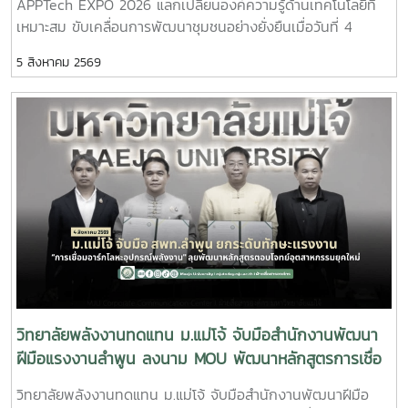
APPTech EXPO 2026 แลกเปลี่ยนองค์ความรู้ด้านเทคโนโลยีที่
ประชาสัมพันธ์ หลักสูตรวิศวกรรมศาสตรบัณฑิต สาขาวิชา
เหมาะสม ขับเคลื่อนการพัฒนาชุมชนอย่างยั่งยืนเมื่อวันที่ 4
วิศวกรรมพลังงาน (หลักสูตร 4 ปี) พร้อมแนะนำแนวทางการ
สิงหาคม 2569 ผู้ช่วยศาสตราจารย์ ดร.สราวุธ พลวงษ์ศรี และผู้
เรียน การฝึกปฏิบัติ และเส้นทางอาชีพ เพื่อให้นักเรียนได้รับข้อมูล
5 สิงหาคม 2569
ช่วยศาสตราจารย์ ดร.ภคมน ปินตานา อาจารย์ประจำวิทยาลัย
ที่ครบถ้วนสำหรับการวางแผนศึกษาต่อในระดับอุดมศึกษา
พลังงานทดแทน มหาวิทยาลัยแม่โจ้ เข้าร่วมการประชุม APPTech
บรรยากาศการศึกษาดูงานเป็นไปอย่างอบอุ่นและเป็นกันเอง
EXPO 2026 : พลังเทคโนโลยีที่เหมาะสม เพื่อการพัฒนาชุมชน
นักเรียนให้ความสนใจรับฟังข้อมูล ซักถาม แลกเปลี่ยนความคิด
พื้นที่ “สร้างนวัตกรชุมชน ขับเคลื่อนเศรษฐกิจฐานรากอย่าง
เห็นกับคณาจารย์ และเยี่ยมชมเครื่องมือด้านพลังงานอย่างใกล้ชิด
ยั่งยืน” ณ โรงแรมเซ็นทารา แกรนด์ แอท เซ็นทรัลพลาซา
ซึ่งช่วยสร้างแรงบันดาลใจและเปิดมุมมองใหม่ในการเลือกเส้น
ลาดพร้าว กรุงเทพมหานครภายในงานมีการนำเสนอแนวคิดและ
ทางการศึกษาต่อ วิทยาลัยพลังงานทดแทน มหาวิทยาลัย
แนวทางการขับเคลื่อน Appropriate Technology (AppTech)
แม่โจ้ มุ่งมั่นเป็นแหล่งเรียนรู้ด้านพลังงานสะอาดและนวัตกรรม
เพื่อยกระดับเศรษฐกิจฐานราก โดยมุ่งเชื่อมโยงองค์ความรู้จาก
พร้อมพัฒนากำลังคนที่มีคุณภาพ เพื่อร่วมขับเคลื่อนการพัฒนา
สถาบันการศึกษาสู่การใช้ประโยชน์ในชุมชน ผ่านการพัฒนา
พลังงานของประเทศและสร้างสังคมที่ยั่งยืนในอนาคต
เทคโนโลยีที่เหมาะสม การสร้างนวัตกรชุมชน และการพัฒนา
แพลตฟอร์ม AppTech ซึ่งเป็นระบบสนับสนุนการถ่ายทอด
เทคโนโลยี การเชื่อมโยงเครือข่ายความร่วมมือ และการสร้าง
โอกาสในการเพิ่มรายได้ให้แก่ประชาชนอย่างยั่งยืนประเด็นสำคัญ
วิทยาลัยพลังงานทดแทน ม.แม่โจ้ จับมือสำนักงานพัฒนา
ภายในงาน ประกอบด้วย - การพัฒนาเทคโนโลยีที่เหมาะสม
ฝีมือแรงงานลำพูน ลงนาม MOU พัฒนาหลักสูตรการเชื่อ
(Appropriate Technology) เพื่อการพัฒนาชุมชน- การสร้าง
มอาร์กโลหะอุปกรณ์พลังงาน ยกระดับกำลังคนรองรับ
วิทยาลัยพลังงานทดแทน ม.แม่โจ้ จับมือสำนักงานพัฒนาฝีมือ
และพัฒนานวัตกรชุมชนเพื่อขับเคลื่อนเศรษฐกิจฐานราก - การ
อุตสาหกรรมยุคใหม่