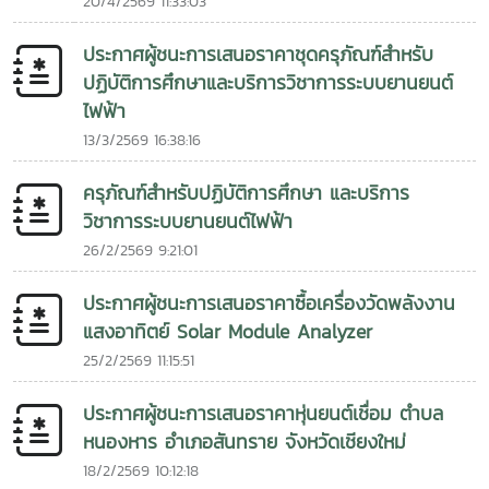
20/4/2569 11:33:03
หมายในการส่งเสริมการใช้พลังงานทดแทน เพิ่มการเข้าถึง
พลังงานสะอาด เพื่อยกระดับคุณภาพชีวิตของประชาชน พร้อม
พลังงานสะอาด ลดผลกระทบจากการเปลี่ยนแปลงสภาพภูมิ
ร่วมสร้างสังคมที่เป็นมิตรต่อสิ่งแวดล้อม และก้าวสู่การพัฒนาที่
ประกาศผู้ชนะการเสนอราคาชุดครุภัณฑ์สำหรับ
อากาศ และยกระดับคุณภาพชีวิตของชุมชน พร้อมสร้างต้นแบบ
ยั่งยืนร่วมกันในอนาคต
ปฏิบัติการศึกษาและบริการวิชาการระบบยานยนต์
การพัฒนาที่ยั่งยืนที่สามารถขยายผลไปยังพื้นที่อื่นในอนาคต การ
ไฟฟ้า
ดำเนินกิจกรรมในครั้งนี้สะท้อนถึงความมุ่งมั่นของวิทยาลัย
พลังงานทดแทน มหาวิทยาลัยแม่โจ้ ในการนำองค์ความรู้
13/3/2569 16:38:16
เทคโนโลยี และนวัตกรรมด้านพลังงานทดแทนไปสร้างประโยชน์แก่
สังคม พร้อมส่งเสริมความร่วมมือทางวิชาการระหว่างประเทศไทย
ครุภัณฑ์สำหรับปฏิบัติการศึกษา และบริการ
และ สปป.ลาว เพื่อร่วมกันขับเคลื่อนการพัฒนาที่ยั่งยืนในระดับ
วิชาการระบบยานยนต์ไฟฟ้า
ภูมิภาคพลังงานสะอาด สร้างโอกาส พัฒนาคุณภาพชีวิต และ
26/2/2569 9:21:01
เชื่อมโยงความร่วมมือสู่อนาคตที่ยั่งยืน ไม่เอาอิโมจิ
ประกาศผู้ชนะการเสนอราคาซื้อเครื่องวัดพลังงาน
แสงอาทิตย์ Solar Module Analyzer
25/2/2569 11:15:51
ประกาศผู้ชนะการเสนอราคาหุ่นยนต์เชื่อม ตำบล
หนองหาร อำเภอสันทราย จังหวัดเชียงใหม่
18/2/2569 10:12:18