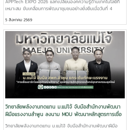
APPTech EXPO 2026 แลกเปลี่ยนองค์ความรู้ด้านเทคโนโลยีที่
ประชาสัมพันธ์ หลักสูตรวิศวกรรมศาสตรบัณฑิต สาขาวิชา
เหมาะสม ขับเคลื่อนการพัฒนาชุมชนอย่างยั่งยืนเมื่อวันที่ 4
วิศวกรรมพลังงาน (หลักสูตร 4 ปี) พร้อมแนะนำแนวทางการ
สิงหาคม 2569 ผู้ช่วยศาสตราจารย์ ดร.สราวุธ พลวงษ์ศรี และผู้
เรียน การฝึกปฏิบัติ และเส้นทางอาชีพ เพื่อให้นักเรียนได้รับข้อมูล
5 สิงหาคม 2569
ช่วยศาสตราจารย์ ดร.ภคมน ปินตานา อาจารย์ประจำวิทยาลัย
ที่ครบถ้วนสำหรับการวางแผนศึกษาต่อในระดับอุดมศึกษา
พลังงานทดแทน มหาวิทยาลัยแม่โจ้ เข้าร่วมการประชุม APPTech
บรรยากาศการศึกษาดูงานเป็นไปอย่างอบอุ่นและเป็นกันเอง
EXPO 2026 : พลังเทคโนโลยีที่เหมาะสม เพื่อการพัฒนาชุมชน
นักเรียนให้ความสนใจรับฟังข้อมูล ซักถาม แลกเปลี่ยนความคิด
พื้นที่ “สร้างนวัตกรชุมชน ขับเคลื่อนเศรษฐกิจฐานรากอย่าง
เห็นกับคณาจารย์ และเยี่ยมชมเครื่องมือด้านพลังงานอย่างใกล้ชิด
ยั่งยืน” ณ โรงแรมเซ็นทารา แกรนด์ แอท เซ็นทรัลพลาซา
ซึ่งช่วยสร้างแรงบันดาลใจและเปิดมุมมองใหม่ในการเลือกเส้น
ลาดพร้าว กรุงเทพมหานครภายในงานมีการนำเสนอแนวคิดและ
ทางการศึกษาต่อ วิทยาลัยพลังงานทดแทน มหาวิทยาลัย
แนวทางการขับเคลื่อน Appropriate Technology (AppTech)
แม่โจ้ มุ่งมั่นเป็นแหล่งเรียนรู้ด้านพลังงานสะอาดและนวัตกรรม
เพื่อยกระดับเศรษฐกิจฐานราก โดยมุ่งเชื่อมโยงองค์ความรู้จาก
พร้อมพัฒนากำลังคนที่มีคุณภาพ เพื่อร่วมขับเคลื่อนการพัฒนา
สถาบันการศึกษาสู่การใช้ประโยชน์ในชุมชน ผ่านการพัฒนา
พลังงานของประเทศและสร้างสังคมที่ยั่งยืนในอนาคต
เทคโนโลยีที่เหมาะสม การสร้างนวัตกรชุมชน และการพัฒนา
แพลตฟอร์ม AppTech ซึ่งเป็นระบบสนับสนุนการถ่ายทอด
เทคโนโลยี การเชื่อมโยงเครือข่ายความร่วมมือ และการสร้าง
โอกาสในการเพิ่มรายได้ให้แก่ประชาชนอย่างยั่งยืนประเด็นสำคัญ
วิทยาลัยพลังงานทดแทน ม.แม่โจ้ จับมือสำนักงานพัฒนา
ภายในงาน ประกอบด้วย - การพัฒนาเทคโนโลยีที่เหมาะสม
ฝีมือแรงงานลำพูน ลงนาม MOU พัฒนาหลักสูตรการเชื่อ
(Appropriate Technology) เพื่อการพัฒนาชุมชน- การสร้าง
มอาร์กโลหะอุปกรณ์พลังงาน ยกระดับกำลังคนรองรับ
วิทยาลัยพลังงานทดแทน ม.แม่โจ้ จับมือสำนักงานพัฒนาฝีมือ
และพัฒนานวัตกรชุมชนเพื่อขับเคลื่อนเศรษฐกิจฐานราก - การ
อุตสาหกรรมยุคใหม่