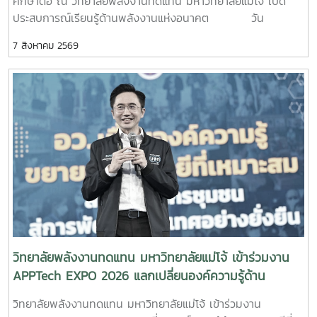
ศึกษาต่อ ณ วิทยาลัยพลังงานทดแทน มหาวิทยาลัยแม่โจ้ เปิด
ประสบการณ์เรียนรู้ด้านพลังงานแห่งอนาคต วัน
พฤหัสบดีที่ 6 สิงหาคม 2569 วิทยาลัยพลังงานทดแทน
7 สิงหาคม 2569
มหาวิทยาลัยแม่โจ้ ให้การต้อนรับคณะครูและนักเรียนจาก โรงเรียน
ตากพิทยาคม จังหวัดตาก ในโอกาสเข้าศึกษาดูงานและแนะแนว
ทางการศึกษาต่อระดับอุดมศึกษา พร้อมเยี่ยมชมการจัดการเรียน
การสอนและห้องปฏิบัติการของวิทยาลัย เพื่อเปิดโลกทัศน์ สร้าง
แรงบันดาลใจ และส่งเสริมการวางแผนศึกษาต่อด้านพลังงาน
ทดแทนและนวัตกรรมพลังงานในการนี้ ผู้บริหาร คณาจารย์ และ
บุคลากรของวิทยาลัยพลังงานทดแทน ให้การต้อนรับอย่างอบอุ่น
พร้อมแนะนำข้อมูลเกี่ยวกับหลักสูตร การจัดการเรียนการสอน
การฝึกปฏิบัติในห้องปฏิบัติการ การเรียนรู้ผ่านงานวิจัยและ
นวัตกรรม ตลอดจนแนวโน้มและโอกาสในการประกอบอาชีพด้าน
พลังงานทดแทน ซึ่งเป็นหนึ่งในอุตสาหกรรมสำคัญของประเทศใน
อนาคต คณะครูและนักเรียนยังได้เยี่ยมชมห้องปฏิบัติการ
และศูนย์การเรียนรู้ด้านพลังงานของวิทยาลัย เพื่อสัมผัส
วิทยาลัยพลังงานทดแทน มหาวิทยาลัยแม่โจ้ เข้าร่วมงาน
บรรยากาศการเรียนรู้จากสถานที่จริงและเห็นการประยุกต์ใช้องค์
APPTech EXPO 2026 แลกเปลี่ยนองค์ความรู้ด้าน
ความรู้ด้านวิศวกรรมพลังงานและเทคโนโลยีพลังงานสะอาดอย่าง
เทคโนโลยีที่เหมาะสม ขับเคลื่อนการพัฒนาชุมชนอย่าง
วิทยาลัยพลังงานทดแทน มหาวิทยาลัยแม่โจ้ เข้าร่วมงาน
เป็นรูปธรรม โอกาสนี้ วิทยาลัยพลังงานทดแทนได้
ยั่งยืน