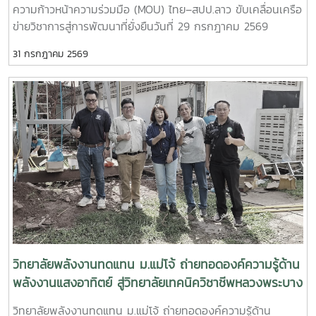
ความก้าวหน้าความร่วมมือ (MOU) ไทย–สปป.ลาว ขับเคลื่อนเครือ
ความสามารถของกำลังคนไทยความร่วมมือครอบคลุมการดำเนิน
ข่ายวิชาการสู่การพัฒนาที่ยั่งยืนวันที่ 29 กรกฎาคม 2569
งานในด้านต่าง ๆ ได้แก่- พัฒนาและปรับปรุงหลักสูตรให้
วิทยาลัยพลังงานทดแทน มหาวิทยาลัยแม่โจ้ นำโดย ผู้ช่วย
สอดคล้องกับมาตรฐานวิชาชีพ - จัดฝึกอบรมเชิงปฏิบัติการด้าน
31 กรกฎาคม 2569
ศาสตราจารย์ ดร.นิกราน หอมดวง คณบดีวิทยาลัยพลังงาน
การเชื่อมอาร์กโลหะอุปกรณ์พลังงานและอุตสาหกรรม - ทดสอบ
ทดแทน พร้อมด้วย ผู้ช่วยศาสตราจารย์ ดร.กิตติกร สาสุจิตต์
มาตรฐานฝีมือแรงงานและรับรองสมรรถนะผู้ผ่านการอบรม-
รองคณบดีฝ่ายบริหาร, ผู้ช่วยศาสตราจารย์ ดร.ยิ่งรักษ์ อรรถเวช
พัฒนากำลังคนให้มีทักษะตรงตามความต้องการของสถาน
กุล รองคณบดีฝ่ายวิจัยและบริการวิชาการคณาจารย์ บุคลากร
ประกอบการและตลาดแรงงาน ความร่วมมือครั้งนี้สะท้อนถึง
และนักศึกษาระดับบัณฑิตศึกษา เข้าร่วมกิจกรรม สัมมนาวิชาการ
ความมุ่งมั่นของวิทยาลัยพลังงานทดแทน มหาวิทยาลัยแม่โจ้ ในกา
และการรายงานความก้าวหน้าความร่วมมือ (MOU) ระหว่าง
รบูรณาการความร่วมมือกับหน่วยงานภาครัฐ เพื่อผลิตและพัฒนา
มหาวิทยาลัยแม่โจ้และเครือข่ายสถาบันการศึกษาในแขวงหลวงพระ
กำลังคนที่มีศักยภาพ มีทักษะด้านวิชาชีพที่ได้มาตรฐาน และพร้อม
บาง สาธารณรัฐประชาธิปไตยประชาชนลาว การสัมมนาครั้งนี้จัด
รองรับการเปลี่ยนแปลงของภาคอุตสาหกรรมด้านพลังงานและ
ขึ้นเพื่อเป็นเวทีในการแลกเปลี่ยนองค์ความรู้ ติดตามผลการ
เทคโนโลยีในอนาคตวิทยาลัยพลังงานทดแทน มหาวิทยาลัยแม่โจ้
ดำเนินงานภายใต้บันทึกข้อตกลงความร่วมมือ (MOU) และร่วม
ยังคงเดินหน้าสร้างเครือข่ายความร่วมมือกับทุกภาคส่วน เพื่อยก
กำหนดแนวทางการพัฒนาความร่วมมือด้านการศึกษา การวิจัย
ระดับการศึกษา การพัฒนาทักษะวิชาชีพ และการผลิตบัณฑิต
และการบริการวิชาการระหว่างประเทศไทยและ สปป.ลาว ให้เกิด
คุณภาพ ตอบโจทย์การพัฒนาประเทศอย่างยั่งยืน
ความเข้มแข็งและต่อเนื่อง กิจกรรมสำคัญภายในงาน ประกอบ
วิทยาลัยพลังงานทดแทน ม.แม่โจ้ ถ่ายทอดองค์ความรู้ด้าน
ด้วย- แลกเปลี่ยนองค์ความรู้ด้านพลังงานทดแทน สิ่งแวดล้อม
พลังงานแสงอาทิตย์ สู่วิทยาลัยเทคนิควิชาชีพหลวงพระบาง
และการรับมือกับการเปลี่ยนแปลงสภาพภูมิอากาศ- รายงานผล
เสริมสร้างเครือข่ายความร่วมมือไทย–สปป.ลาว
วิทยาลัยพลังงานทดแทน ม.แม่โจ้ ถ่ายทอดองค์ความรู้ด้าน
การดำเนินงานและความก้าวหน้าของโครงการความร่วมมือที่ผ่าน