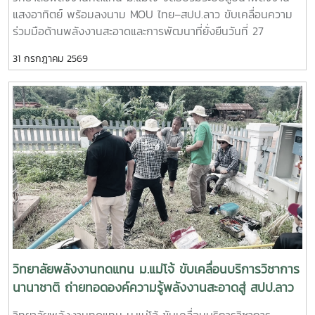
ระบบสูบน้ำพลังงานแสงอาทิตย์ตามหลักวิชาการ- ถ่ายทอด
ยั่งยืน
แสงอาทิตย์ พร้อมลงนาม MOU ไทย–สปป.ลาว ขับเคลื่อนความ
เทคนิคการตรวจสอบ การใช้งาน และการบำรุงรักษาระบบ เพื่อ
ร่วมมือด้านพลังงานสะอาดและการพัฒนาที่ยั่งยืนวันที่ 27
เพิ่มประสิทธิภาพและยืดอายุการใช้งานของอุปกรณ์- แลกเปลี่ยน
กรกฎาคม 2569 วิทยาลัยพลังงานทดแทน มหาวิทยาลัยแม่โจ้ จัด
องค์ความรู้และประสบการณ์ระหว่างคณาจารย์ นักศึกษา และผู้เข้า
31 กรกฎาคม 2569
กิจกรรมบริการวิชาการนานาชาติ ภายใต้โครงการ “การใช้
ร่วมกิจกรรม เพื่อสร้างเครือข่ายความร่วมมือด้านพลังงาน
พลังงานทดแทนเพื่อการปรับตัวต่อการเปลี่ยนแปลงสภาพภูมิ
ทดแทนระหว่างประเทศไทยและ สปป.ลาว- การดำเนินกิจกรรม
อากาศ” ณ โรงเรียนประถมสมบูรณ์พุเหล็กเจริญ แขวงหลวงพระ
ครั้งนี้มีเป้าหมายเพื่อเสริมสร้างศักยภาพบุคลากรด้านอาชีวศึกษา
บาง สาธารณรัฐประชาธิปไตยประชาชนลาวการดำเนินงานครั้งนี้
ส่งเสริมการเรียนรู้จากการลงมือปฏิบัติจริง และสนับสนุนการ
นำโดย ผู้ช่วยศาสตราจารย์ ดร.นิกราน หอมดวง คณบดีวิทยาลัย
ประยุกต์ใช้เทคโนโลยีพลังงานสะอาดในสถานศึกษาและชุมชน ซึ่งจะ
พลังงานทดแทน พร้อมด้วย ผู้ช่วยศาสตราจารย์ ดร.กิตติกร สาสุ
ช่วยลดต้นทุนด้านพลังงาน เพิ่มโอกาสในการเข้าถึงพลังงาน
จิตต์ รองคณบดีฝ่ายบริหาร และ ผู้ช่วยศาสตราจารย์ ดร.ยิ่งรักษ์
สะอาด และรองรับการพัฒนาเศรษฐกิจและสังคมอย่างยั่งยืน
อรรถเวชกุล รองคณบดีฝ่ายวิจัยและบริการวิชาการ พร้อมคณะผู้
วิทยาลัยพลังงานทดแทน มหาวิทยาลัยแม่โจ้ ยังคงมุ่งมั่นขับ
บริหาร คณาจารย์ บุคลากร และนักศึกษาระดับบัณฑิตศึกษา โดย
เคลื่อนพันธกิจด้านการบริการวิชาการสู่ระดับนานาชาติ ถ่ายทอด
มีครู บุคลากร และผู้แทนจากหน่วยงานภาครัฐและสถาบันการ
องค์ความรู้ เทคโนโลยี และนวัตกรรมด้านพลังงานทดแทน เพื่อ
ศึกษาของไทยและ สปป.ลาว เข้าร่วมกิจกรรมอย่างพร้อมเพรียง -
สร้างเครือข่ายความร่วมมือทางวิชาการ พัฒนาศักยภาพกำลังคน
ภาคเช้า จัดอบรมเชิงปฏิบัติการด้าน ระบบสูบน้ำพลังงานแสง
และร่วมกันสร้างอนาคตที่เป็นมิตรต่อสิ่งแวดล้อมอย่างยั่งยืน
อาทิตย์ เพื่อถ่ายทอดองค์ความรู้ให้แก่ครู บุคลากร และผู้เข้าร่วม
วิทยาลัยพลังงานทดแทน ม.แม่โจ้ ขับเคลื่อนบริการวิชาการ
อบรม ให้สามารถติดตั้ง ใช้งาน และบำรุงรักษาระบบได้อย่างถูก
นานาชาติ ถ่ายทอดองค์ความรู้พลังงานสะอาดสู่ สปป.ลาว
ต้องและมีประสิทธิภาพ- ภาคบ่าย จัดอบรมในหัวข้อ “การลดโลก
วิทยาลัยพลังงานทดแทน ม.แม่โจ้ ขับเคลื่อนบริการวิชาการ