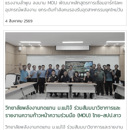
แรงงานลำพูน ลงนาม MOU พัฒนาหลักสูตรการเชื่อมอาร์กโลหะ
ประยุกต์ใช้แพลตฟอร์ม AppTech เพื่อถ่ายทอดองค์ความรู้และ
อุปกรณ์พลังงาน ยกระดับกำลังคนรองรับอุตสาหกรรมยุคใหม่วัน
เชื่อมโยงเครือข่าย - การแลกเปลี่ยนประสบการณ์ระหว่างสถาบัน
อังคารที่ 4 สิงหาคม 2569 มหาวิทยาลัยแม่โจ้ โดย วิทยาลัย
การศึกษา หน่วยงานภาครัฐ และภาคีเครือข่ายด้านการพัฒนา
4 สิงหาคม 2569
พลังงานทดแทน ร่วมกับ สำนักงานพัฒนาฝีมือแรงงานลำพูน จัด
ชุมชน การเข้าร่วมประชุมครั้งนี้นับเป็นโอกาสสำคัญในการติดตาม
พิธีลงนามบันทึกความเข้าใจความร่วมมือทางวิชาการ
ทิศทางการพัฒนาเทคโนโลยีที่เหมาะสมของประเทศ พร้อมแลก
(Memorandum of Understanding : MOU) ณ ห้องประชุมรวง
เปลี่ยนองค์ความรู้กับเครือข่ายผู้เชี่ยวชาญ ซึ่งสามารถนำมา
ผึ้ง ชั้น 5 สำนักงานมหาวิทยาลัย มหาวิทยาลัยแม่โจ้ พิธีลงนามได้
ประยุกต์ใช้ในการสนับสนุนพันธกิจของวิทยาลัยพลังงานทดแทน
รับเกียรติจาก ผู้ช่วยศาสตราจารย์ ดร.สุริยจรัส เตชะตันมีนสกุล
ทั้งด้านการวิจัย การบริการวิชาการ และการถ่ายทอดเทคโนโลยีสู่
รองอธิการบดีมหาวิทยาลัยแม่โจ้ (ผู้แทนอธิการบดี) และ นายก
ชุมชน เพื่อยกระดับคุณภาพชีวิตของประชาชนและสร้างการ
ษิดิจ ทับทิม ผู้อำนวยการสำนักงานพัฒนาฝีมือแรงงานลำพูน
พัฒนาที่ยั่งยืนวิทยาลัยพลังงานทดแทน มหาวิทยาลัยแม่โจ้ มุ่งมั่น
เป็นผู้ลงนามร่วมกัน โดยมี ผู้ช่วยศาสตราจารย์ ดร.นิกราน หอม
พัฒนาองค์ความรู้และนวัตกรรมด้านพลังงานและเทคโนโลยีที่
ดวง คณบดีวิทยาลัยพลังงานทดแทน มหาวิทยาลัยแม่โจ้และ นาย
เหมาะสม เพื่อสร้างผลกระทบเชิงบวกต่อสังคม ชุมชน และ
เกรียงศักดิ์ ธรรมวัตร ผู้อำนวยการกลุ่มงานพัฒนาฝีมือแรงงาน
เศรษฐกิจฐานราก พร้อมขับเคลื่อนการพัฒนาประเทศสู่ความ
ร่วมลงนามเป็นพยาน ความร่วมมือในครั้งนี้มีเป้าหมายในการ
ยั่งยืน
พัฒนาและปรับปรุงหลักสูตร “การเชื่อมอาร์กโลหะอุปกรณ์ทาง
พลังงานและอุตสาหกรรมด้วยมือ” ให้สอดคล้องกับมาตรฐาน
วิทยาลัยพลังงานทดแทน ม.แม่โจ้ ร่วมสัมมนาวิชาการและ
วิชาชีพและความต้องการของภาคอุตสาหกรรม พร้อมทั้งร่วมกัน
รายงานความก้าวหน้าความร่วมมือ (MOU) ไทย–สปป.ลาว
จัดฝึกอบรมและทดสอบมาตรฐานฝีมือแรงงานให้แก่ นักศึกษา
ขับเคลื่อนเครือข่ายวิชาการสู่การพัฒนาที่ยั่งยืน
วิทยาลัยพลังงานทดแทน ม.แม่โจ้ ร่วมสัมมนาวิชาการและรายงาน
แรงงาน และผู้สนใจทั่วไป เพื่อยกระดับทักษะวิชาชีพและเพิ่มขีด