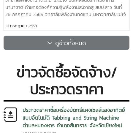
ร้อนด้วยพลังงานทดแทน” โดยมี ผู้ช่วยศาสตราจารย์ ดร.ยิ่งรักษ์
นานาชาติ ถ่ายทอดองค์ความรู้พลังงานสะอาดสู่ สปป.ลาว วันที่
อรรถเวชกุล เป็นวิทยากร ถ่ายทอดความรู้เกี่ยวกับการประยุกต์ใช้
26 กรกฎาคม 2569 วิทยาลัยพลังงานทดแทน มหาวิทยาลัยแม่โจ้
พลังงานทดแทนเพื่อการพัฒนาชุมชนและการรับมือกับการ
นำโดยคณะผู้บริหาร คณาจารย์ บุคลากร และนักศึกษาระดับ
เปลี่ยนแปลงสภาพภูมิอากาศ พร้อมกิจกรรมฝึกปฏิบัติจริง เพื่อ
31 กรกฎาคม 2569
บัณฑิตศึกษา ลงพื้นที่ โรงเรียนประถมสมบูรณ์พูเหล็กเจริญ
เสริมสร้างทักษะและความมั่นใจในการนำองค์ความรู้ไปใช้ประโยชน์
แขวงหลวงพระบาง สาธารณรัฐประชาธิปไตยประชาชนลาว เพื่อ
หัวข้อสำคัญในการอบรม ประกอบด้วย- การติดตั้งระบบสูบน้ำ
ดูข่าวทั้งหมด
ดำเนิน โครงการบริการวิชาการนานาชาติ ภายใต้หัวข้อ “การใช้
พลังงานแสงอาทิตย์อย่างถูกต้อง- หลักการทำงาน การใช้งาน
พลังงานทดแทนเพื่อการปรับตัวต่อการเปลี่ยนแปลงสภาพภูมิ
และการบำรุงรักษาระบบ - การประยุกต์ใช้พลังงานทดแทนเพื่อ
อากาศ” การดำเนินงานครั้งนี้มุ่งถ่ายทอดองค์ความรู้ควบคู่กับ
การพัฒนาชุมชนและการปรับตัวต่อการเปลี่ยนแปลงสภาพภูมิ
การลงมือปฏิบัติจริง โดยคณะวิทยากรได้ร่วมทำงานกับครู
อากาศ การฝึกปฏิบัติจริง เพื่อเสริมสร้างทักษะในการใช้งานระบบ
ข่าวจัดซื้อจัดจ้าง/
บุคลากร และชุมชนในพื้นที่ เพื่อพัฒนาระบบพลังงานสะอาดให้
ภายหลังการอบรม ได้มีพิธีลงนาม บันทึกข้อตกลงความร่วมมือ
สามารถนำไปใช้งานได้อย่างมีประสิทธิภาพและเกิดความยั่งยืน
(Memorandum of Understanding : MOU) ระหว่างหน่วยงาน
ประกวดราคา
กิจกรรมสำคัญประกอบด้วย - ติดตั้งระบบสูบน้ำพลังงานแสง
จากประเทศไทยและสาธารณรัฐประชาธิปไตยประชาชนลาว เพื่อ
อาทิตย์สำหรับใช้งานภายในโรงเรียน - ถ่ายทอดความรู้เกี่ยวกับ
สร้างเครือข่ายความร่วมมือด้านวิชาการ การวิจัยและนวัตกรรม
หลักการออกแบบ การทำงาน และองค์ประกอบของระบบสูบน้ำ
การพัฒนาหลักสูตร การฝึกอบรม การพัฒนาบุคลากร และการ
พลังงานแสงอาทิตย์ - ฝึกปฏิบัติการติดตั้ง การใช้งาน และการ
ส่งเสริมโรงเรียนต้นแบบด้านสิ่งแวดล้อมและพลังงานสะอาดใน
ประกวดราคาซื้อเครื่องบัดกรีแผงเซลล์แสงอาทิตย์
บำรุงรักษาระบบร่วมกับครูและผู้เข้าร่วมกิจกรรม - สร้างการมี
พื้นที่แขวงหลวงพระบางความร่วมมือครั้งนี้นับเป็นอีกก้าวสำคัญ
แบบอัตโนมัติ Tabbing and String Machine
ส่วนร่วมระหว่างสถาบันการศึกษา หน่วยงานภาครัฐ และชุมชน
ของการเชื่อมโยงเครือข่ายระหว่างประเทศไทยและ สปป.ลาว ใน
ตำบลหนองหาร อำเภอสันทราย จังหวัดเชียงใหม่
เพื่อให้สามารถบริหารจัดการระบบได้ด้วยตนเอง โครงการนี้มีเป้า
การขับเคลื่อนการพัฒนาทรัพยากรมนุษย์ การศึกษา และการใช้