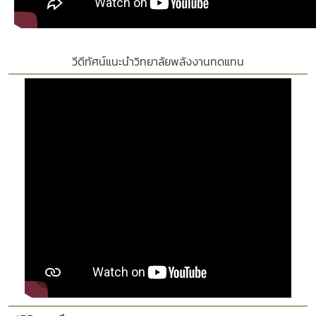
วีดีทัศน์แนะนำวิทยาลัยพลังงานทดแทน