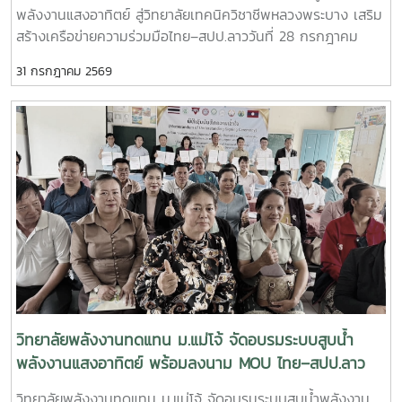
พลังงานแสงอาทิตย์ สู่วิทยาลัยเทคนิควิชาชีพหลวงพระบาง เสริม
มา- ร่วมวางแผนการดำเนินงานด้านการศึกษา งานวิจัย และการ
สร้างเครือข่ายความร่วมมือไทย–สปป.ลาววันที่ 28 กรกฎาคม
บริการวิชาการในระยะต่อไป เสริมสร้างเครือข่ายความร่วมมือ
2569 วิทยาลัยพลังงานทดแทน มหาวิทยาลัยแม่โจ้ นำโดย ผู้ช่วย
ระหว่างสถาบันการศึกษา หน่วยงานภาครัฐ และภาคีเครือข่ายของ
31 กรกฎาคม 2569
ศาสตราจารย์ ดร.นิกราน หอมดวง คณบดีวิทยาลัยพลังงาน
ทั้งสองประเทศ เพื่อยกระดับการพัฒนาทรัพยากรมนุษย์และ
ทดแทน พร้อมด้วย ผู้ช่วยศาสตราจารย์ ดร.กิตติกร สาสุจิตต์
นวัตกรรมด้านพลังงานสะอาด- การประชุมสัมมนาครั้งนี้สะท้อน
รองคณบดีฝ่ายบริหาร, ผู้ช่วยศาสตราจารย์ ดร.ยิ่งรักษ์ อรรถเวช
ถึงความมุ่งมั่นของทุกภาคส่วนในการร่วมกันขับเคลื่อนการใช้
กุล รองคณบดีฝ่ายวิจัยและบริการวิชาการ คณาจารย์ และ
พลังงานทดแทน การพัฒนางานวิจัย และการถ่ายทอดองค์ความรู้
บุคลากร ลงพื้นที่จัดกิจกรรมบริการวิชาการนานาชาติ ณ
สู่สังคม พร้อมส่งเสริมความร่วมมือทางวิชาการระหว่าง
วิทยาลัยเทคนิควิชาชีพหลวงพระบาง แขวงหลวงพระบาง
ประเทศไทยและ สปป.ลาว ให้สามารถต่อยอดสู่การพัฒนาชุมชน
สาธารณรัฐประชาธิปไตยประชาชนลาว กิจกรรมจัดขึ้นภายใต้
สังคม และสิ่งแวดล้อมอย่างยั่งยืนในระดับนานาชาติ วิทยาลัย
โครงการ “การใช้พลังงานทดแทนเพื่อการปรับตัวต่อการ
พลังงานทดแทน มหาวิทยาลัยแม่โจ้ ยังคงเดินหน้าสร้างเครือข่าย
เปลี่ยนแปลงสภาพภูมิอากาศ” โดยมุ่งถ่ายทอดองค์ความรู้ด้าน
ความร่วมมือกับพันธมิตรทั้งในและต่างประเทศ เพื่อร่วมพัฒนา
พลังงานแสงอาทิตย์ ทั้งภาคทฤษฎีและภาคปฏิบัติ เพื่อพัฒนา
องค์ความรู้ เทคโนโลยี และนวัตกรรมด้านพลังงานสะอาด อันเป็น
ศักยภาพของผู้บริหาร คณาจารย์ บุคลากร และนักศึกษา ให้
รากฐานสำคัญของการพัฒนาที่ยั่งยืนในภูมิภาคอาเซียน
สามารถประยุกต์ใช้เทคโนโลยีพลังงานทดแทนได้อย่างมี
ประสิทธิภาพและเกิดประโยชน์สูงสุด กิจกรรมสำคัญ ประกอบ
วิทยาลัยพลังงานทดแทน ม.แม่โจ้ จัดอบรมระบบสูบน้ำ
ด้วย- บรรยายหลักการทำงานของระบบผลิตไฟฟ้าพลังงานแสง
พลังงานแสงอาทิตย์ พร้อมลงนาม MOU ไทย–สปป.ลาว
อาทิตย์ และระบบสูบน้ำพลังงานแสงอาทิตย์- ฝึกปฏิบัติการติดตั้ง
ขับเคลื่อนความร่วมมือด้านพลังงานสะอาดและการพัฒนาที่
วิทยาลัยพลังงานทดแทน ม.แม่โจ้ จัดอบรมระบบสูบน้ำพลังงาน